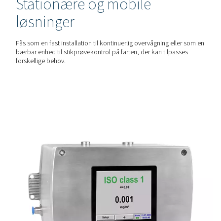
resterende oliedamp i trykluften med automatisk kalibreri
langsigtet nøjagtighed.
NEMT AT VEDLIGEHOLDE
Servicevenlig og ingen
nedetid
Sensorenheden kan udskiftes på stedet, og kalibreringen 
og enkel ved hjælp af testgasflasker, så driften forbliver p
MANGE ANVENDELSESMULIGHEDER
Stationære og mobile
løsninger
Fås som en fast installation til kontinuerlig overvågning e