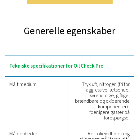
Oplev de vigtigste funktioner 
Check Pro
Oil Check Pro leverer præcis overvågning i realtid af re
oliedamp i trykluft, hvilket sikrer langsigtet stabilite
nøjagtighed. Den har automatisk kalibrering for ens
resultater og muliggør verificering på stedet ved hjæ
testgasflasker, hvilket eliminerer nedetid. Med indb
processikkerhedsfunktioner overvåger den kontinuerli
egen ydeevne for pålidelig drift. Den fås i både statio
mobile versioner og giver fleksible overvågningsløsnin
forskellige industrielle applikationer.
Pålidelige værktøjer til a