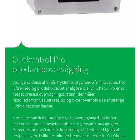
bærbar enhed til stikprøvekontrol på farten, der kan tilp
forskellige behov.