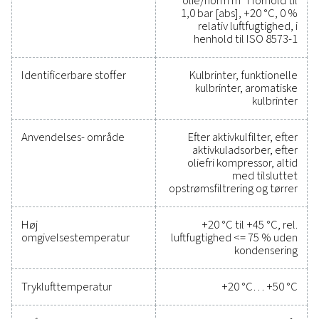
spore ydeevne, forbedr
effektiviteten og reducer
omkostningerne
Det har aldrig været nemmere at beskytte dit trykluft
og samtidig sikre præcis ydeevne. Måleudstyr af 
kvalitet giver nøjagtig overvågning af kritiske param
hvilket hjælper dig med at optimere effektivitete
opretholde pålideligheden og forhindre kostbar
problemer. Disse løsninger er udviklet til holdbarh
problemfri integration og giver dig mulighed for at t
informerede beslutninger og holde din drift kørend
maksimal ydeevne. Kontakt os i dag for at finde ud
hvordan en opgradering af dit måleudstyr kan forbed
systems egenskaber og driftsmæssige succes.
Kontakt vores eksperter i måleudstyr