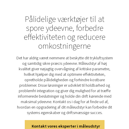
oliedampovervågning
Selv små mængder oliedamp i trykluft kan føre ti
kontaminerede produkter, beskadigelse af udstyr og m
overholdelse af branchestandarder. I følsomme applik
som medicinalvarer, fødevareproduktion og elektronik
afgørende at opretholde ren, oliefri luft for at sik
produktkvalitet og processikkerhed.
Oil Check Pro
l
kontinuerlig, højpræcisionsovervågning
af
restoliedampniveauer, hvilket hjælper virksomheder 
opdage forurening
tidligt og træffe korrigerende foranst
Med
automatisk kalibrering og langsigtet stabilitet
lever
pålidelig og problemfri løsning
til opretholdelse af høj l
og driftseffektivitet.