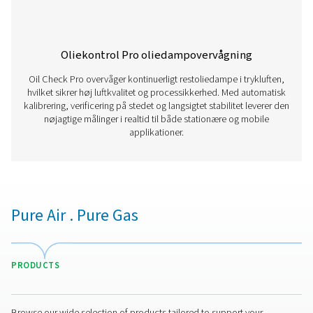
Kontakt os
Har du spørgsmål om vores måleudstyr, eller vil du v
mere om, hvordan det kan forbedre din drift? Kontakt
dag! Vores team er her for at give ekspertrådgivning 
vejlede dig i optimering af dine processer med vores
nøjagtige og pålidelige løsninger. Lad os sikre præci
og løfte dit systems ydeevne til næste niveau!
Kontakt vores eksperter i måleudstyr
Øvrige produkter