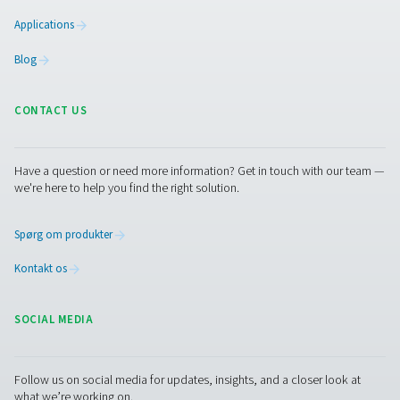
Partikelkontrol S1/S2/M1/M2 partikeltæ
Partikelkontrolserien leverer nøjagtig partikelmåling ned t
hvilket hjælper med at sikre ren trykluft af høj kvalit
overensstemmelse med ISO 8573-1 klasse 1-standardern
i stationære (S1/S2) og mobile (M1/M2) versioner og t
pålidelig overvågning til både rutinemæssige kontrol
kontinuerlig luftkvalitetskontrol.