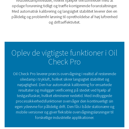
Med automatisk kalibrering og selvovervågningsfunktio
leverer sensoren langsigtet stabilitet og ensartet nøjagti
Brugerne kan også udføre kalibrering på stedet ved hjæ
testgasflasker, hvilket eliminerer behovet for nedetid. O
Pro er designet til både stationære og mobile applikatio
en fleksibel og servicevenlig løsning til kontinuerlig ove
af oliedampe.
Uanset om den bruges til processikkerhed, overvågning
overholdelse eller mobile stikprøvekontroller, leverer O
Pro de data og den pålidelighed, der er nødvendig for a
opretholde ren trykluft af høj kvalitet.
Beskyttelse af luftkvalitete