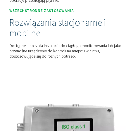
Oil Check Pro zapewnia wysoce precyzyjne monitorowa
czasie rzeczywistym pozostałości oparów oleju w sprę
powietrzu, z automatyczną kalibracją w celu zapewnieni
długoterminowej dokładności.
PROSTA KONSERWACJA
Przyjazny dla serwisu i br
przestojów
Moduł czujnika można wymienić na miejscu, a kalibracja 
szybka i prosta przy użyciu butli z gazem testowym, dzi
operacje przebiegają płynnie.
WSZECHSTRONNE ZASTOSOWANIA
Rozwiązania stacjonarne 