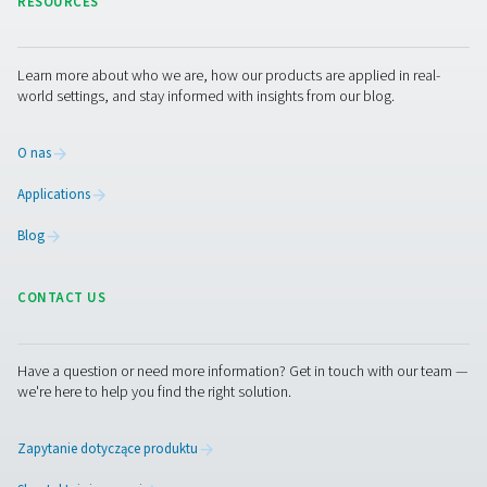
Particle Check S1/S2/M1/M2 Licznik czą