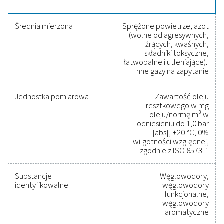
Dostępny zarówno w wersji stacjonarnej, jak i mobi
zapewnia elastyczne rozwiązania monitorujące dla r
zastosowań przemysłowych.
Niezawodne narzędzia d
śledzenia wydajności,
poprawy wydajności i
obniżenia kosztów
Ochrona układu sprężonego powietrza przy
jednoczesnym zapewnieniu precyzyjnej wydajności 
nie była łatwiejsza. Wysokiej jakości urządzeni
pomiarowe zapewniają dokładne monitorowan