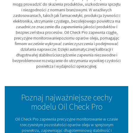
produktów mają kluczowe znaczenie. Oil Check Pro to
precyzyjny system monitorowania, który mierzy pozio
oleju w czasie rzeczywistym, zapewniając zgodność z
rygorystycznymi normami jakości powietrza.
Dzięki funkcjom automatycznej kalibracji i samokontrol
zapewnia długotrwałą stabilność i stałą dokładność.
Użytkownicy mogą również przeprowadzać kalibrację 
miejscu przy użyciu butli z gazem testowym, eliminując
konieczność przestojów. Przeznaczony zarówno do
zastosowań stacjonarnych, jak i mobilnych, Oil Check 
oferuje elastyczne i przyjazne dla serwisu rozwiązanie 
ciągłego monitorowania oparów oleju.
Niezależnie od tego, czy jest używany do bezpieczeńs
procesów, monitorowania zgodności, czy do mobilny
kontroli punktowych, Oil Check Pro dostarcza danych i
niezawodności potrzebnych do utrzymania czystego, w
jakości sprężonego powietrza.