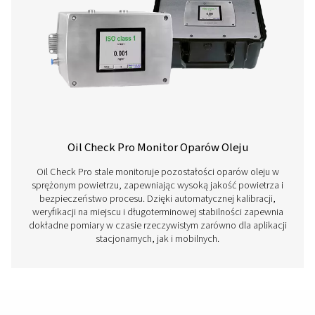
Funkcje I Korzyści
Skontaktuj się z nami
Masz pytania dotyczące naszych urządzeń pomiar
lub chcesz dowiedzieć się, jak mogą one usprawnić
działalność? Zadzwoń do nas! Nasz zespół chętnie
udzieli fachowych porad i pomoże zoptymalizować
procesy dzięki naszym dokładnym i niezawodnym
rozwiązaniom. Zadbajmy o precyzję i przenieśmy