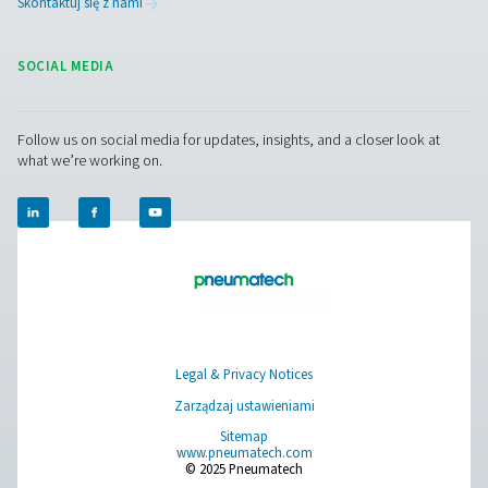
Zakres Particle Check zapewnia dokładny pomiar cząst
μm, pomagając zapewnić czyste, wysokiej jakości s
powietrze zgodnie z normami ISO 8573-1 klasy. Dostępn
stacjonarnej (S1/S2) i mobilnej (M1/M2), zapewnia ni
monitorowanie zarówno rutynowych kontroli, jak i ciągłe
jakości powietrza.