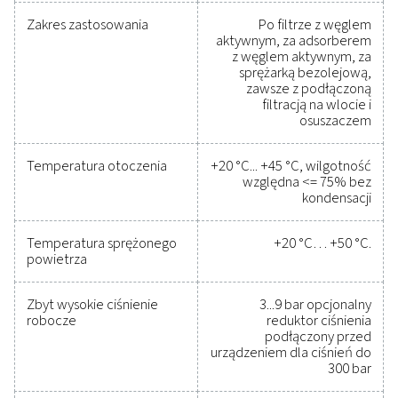
krytycznych parametrów, pomagając w optymaliz
wydajności, utrzymaniu niezawodności i zapobieg
kosztownym problemom. Zaprojektowane z myśl
trwałości i bezproblemowej integracji, te rozwiąz
umożliwiają podejmowanie świadomych decyzji
utrzymanie wydajności operacji na najwyższym poz
Skontaktuj się z nami już dziś, aby dowiedzieć się, w
sposób modernizacja urządzeń pomiarowych m
poprawić możliwości systemu i powodzenie operac
Skontaktuj się z naszymi ekspertami ds.
urządzeń pomiarowych
Dane techniczne