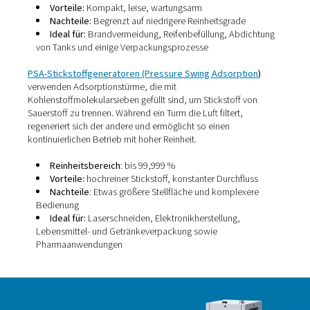
Membranstickstoffgeneratoren
verwenden
Hohlfasermembranen, um Stickstoff von anderen Gasen
Druckluft zu trennen. Diese Fasern ermöglichen es bes
Molekülen wie Sauerstoff, Wasserdampf und Kohlendiox
schneller als Stickstoff zu passieren. Dadurch bleibt Stic
zurück und wird gesammelt.
Reinheitsbereich
: 95,0 % bis 99,5 %
Vorteile:
Kompakt, leise, wartungsarm
Nachteile:
Begrenzt auf niedrigere Reinheitsgrade
Ideal für:
Brandvermeidung, Reifenbefüllung, Abd
von Tanks und einige Verpackungsprozesse
PSA-Stickstoffgeneratoren (Pressure Swing Adsorpt
verwenden Adsorptionstürme, die mit
Kohlenstoffmolekularsieben gefüllt sind, um Stickstoff 
Sauerstoff zu trennen. Während ein Turm die Luft filtert,