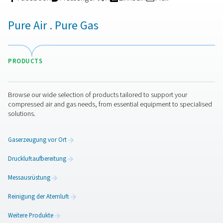
Reinheit
Reifenbefüllung
und Inertisierung
→ Membran
Pharma-
oder Elektronikproduktion
→ PSA, hoch
und ölfreie Luft
Wenn Sie sich nicht sicher sind, welcher Reinheitsgrad,
Durchflussrate oder welcher Druck erforderlich ist, sollt
zunächst die kritische Bedeutung der Anwendung und d
prüfen, ob Stickstoff in direkten Kontakt mit Ihrem Prod
Prozess kommen wird.
Kontaktaufnahme
Sowohl Membran- als auch PSA-Generatoren bieten die F
und Effizienz der Stickstofferzeugung vor Ort, sind aber 