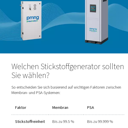
regeneriert sich der andere und ermöglicht so einen
kontinuierlichen Betrieb mit hoher Reinheit.
Reinheitsbereich
: bis 99,999 %
Vorteile:
hochreiner Stickstoff, konstanter Durchfl
Nachteile
: Etwas größere Stellfläche und komplex
Bedienung
Ideal für:
Laserschneiden, Elektronikherstellung,
Lebensmittel- und Getränkeverpackung sowie
Pharmaanwendungen