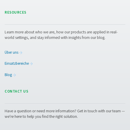
unterschiedliche Anforderungen ausgelegt. Die richtige 
hängt davon ab, was Sie produzieren, wie rein Ihr Stickst
muss und wie Ihr System eingerichtet ist. Sie sind sich ni
sicher, in welche Richtung Sie gehen sollen? Wir schauen
Anwendung genauer an und empfehlen Ihnen die Einrich
die praktisch, technisch und wirtschaftlich am sinnvollste
Wenden Sie sich an unsere Experten
Facebook
Messenger
X
Linkedin
Mail
Pure Air . Pure Gas