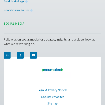
PRODUCTS
Browse our wide selection of products tailored to support 
compressed air and gas needs, from essential equipment to
solutions.
Gaserzeugung vor Ort
Druckluftaufbereitung
Messausrüstung
Reinigung der Atemluft
Weitere Produkte