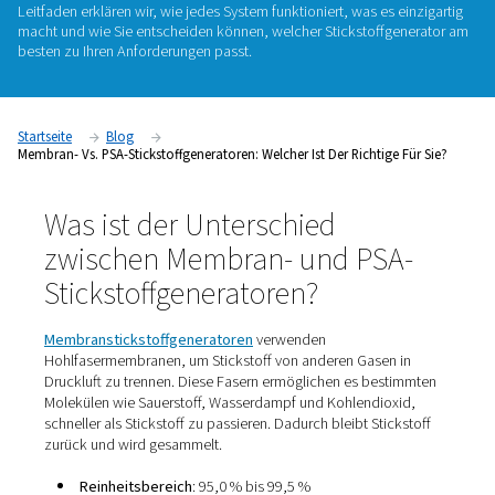
Wenn Sie über die Stickstofferzeugung vor Ort nachdenken, s
eine der ersten Fragen: Soll ich mich für eine Membran oder
Stickstoffgenerator entscheiden? Beide Technologien biete
Komfort der bedarfsgerechten Stickstofferzeugung, untersc
jedoch in
Reinheitsgrad
,
Leistung
und
idealen Anwendunge
Leitfaden erklären wir, wie jedes System funktioniert, was es 
macht und wie Sie entscheiden können, welcher Stickstoffg
besten zu Ihren Anforderungen passt.
Startseite
Blog
Membran- Vs. PSA-Stickstoffgeneratoren: Welcher Ist Der Richtige
Was ist der Unterschied
zwischen Membran- und PS
Stickstoffgeneratoren?