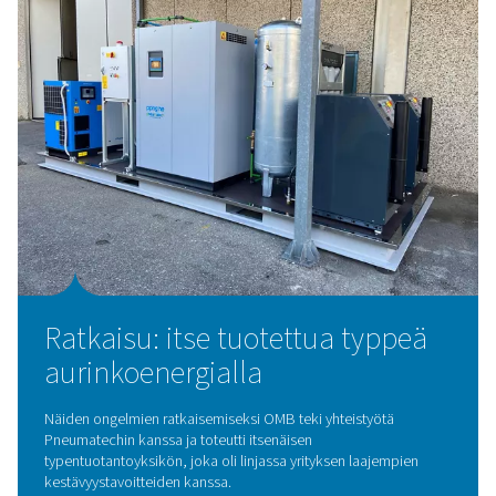
ne täyttävät äärimmäiset turvallisuus- ja suorituskykysta
Viime aikoihin asti tähän liittyi kryogeenisen typen toimi
nestemäinen typpi varastoitiin säiliöihin, puristettiin
kryopumpuilla ja höyrystettiin sitten käyttöä varten.
Tässä asennuksessa oli useita ongelmia:
Korkeat kaasu- ja kuljetuskustannukset
Merkittävät typpihäviöt luonnollisesta
haihtumises
Rajallinen joustavuus
toimituslogistiikassa
Monimutkainen käsittely ja turvallisuusongelmat