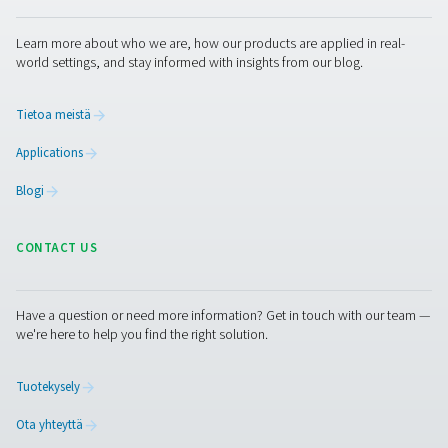
Haluatko optimoida
typensyötön?
Ota yhteyttä tiimiimme, niin kerromme, miten Pneumate
avaimet käteen -tyypintuotantojärjestelmät voivat muut
toimintaasi. Autamme vähentämään kaasukustannuksia
eliminoimaan toimitusviiveet ja parantamaan kestävyyttä
integroidulla, käyttövalmiilla ratkaisulla, joka on räätälöi
tarpeisiisi. Keskustellaanpa siitä, miten typen tuotanto 
päällä voi toimia yrityksessäsi.
ota yhteys typpiasiantuntijaamme