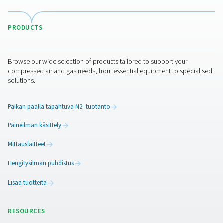
Johtopäätös: miksi yhä
useammat toimialat siirtyvä
kaasuntuotantoon paikan
päällä
OMB:n kokemus on selkeä esimerkki siitä, miten typen 
paikan päällä voi parantaa teollisuustoimintojen tehokk
kestävyyttä ja turvallisuutta. Pienemmät kustannukset,
pienemmät riskit ja parempi hallinta tekevät siitä fiksun 
yrityksille, jotka haluavat valmistaa tuotantoprosessinsa
tulevaisuutta varten.