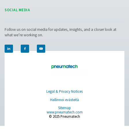
Facebook
Messenger
X
Linkedin
Mail
Puhdas ilma. Puhdas kaasu
PRODUCTS
Browse our wide selection of products tailored to support 
compressed air and gas needs, from essential equipment to
solutions.
Paikan päällä tapahtuva N2 -tuotanto
Paineilman käsittely