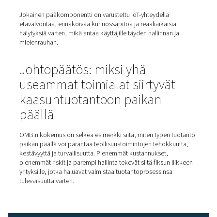
integroitu
OMB:hen asennettu typentuotantojärjestelmä on asenne
tukevalle teräskelkalle (6 m x 2,4 m), ja se sisältää kaikki
tarvittavat komponentit korkeapaineiseen, erittäin puh
typen tuotantoon, mukaan lukien:
Muuttuvatuottoinen kompressori
(15 kW) tuottaa i
baarin paineella
Jäähdytyskuivain, joka vähentää
kosteuden 3 °C:n
kastepisteeseen
Paineilmasuodattimet öljyaerosolien
poistamisee
Adsorptiokuivain
(PDP -20 °C), jossa käytetään
edistyksellistä keraamista kiintoainetta – ihanteellinen
ulkoasennuksiin
Aktiivihiilitorni höyryjen
poistamiseen
Pölyn suodatus ennen varastointia