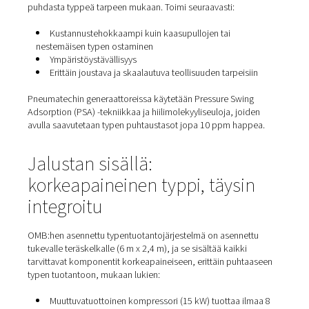
Uusi järjestelmä saa virtansa OMB:n aurinkosähköenergi
mikä vähentää merkittävästi ympäristövaikutuksia ja
käyttökustannuksia. Se poistaa nestemäisen typen varas
kuljetuksen ja niihin liittyvät riskit.
Paikan päällä tapahtuvan typentuotannon edut
Jopa 90 %:n kustannussäästöt ulkoiseen typensy
verrattuna
Nollapäästöt
kaasukuljetuksista
Luotettava, keskeytymätön kaasun saatavuus
Täysin automaattinen ja etävalvottu
Ei enää kryogeenisen kaasun käsittelyä tai purkam
työmaalla