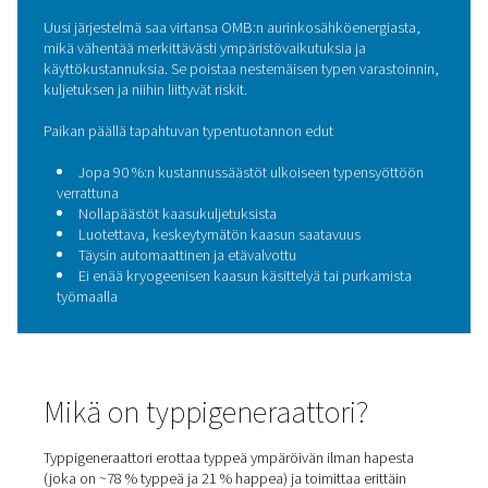
Ratkaisu: itse tuotettua typ
aurinkoenergialla
Näiden ongelmien ratkaisemiseksi OMB teki yhteistyötä
Pneumatechin kanssa ja toteutti itsenäisen
typentuotantoyksikön, joka oli linjassa yrityksen laajem
kestävyystavoitteiden kanssa.