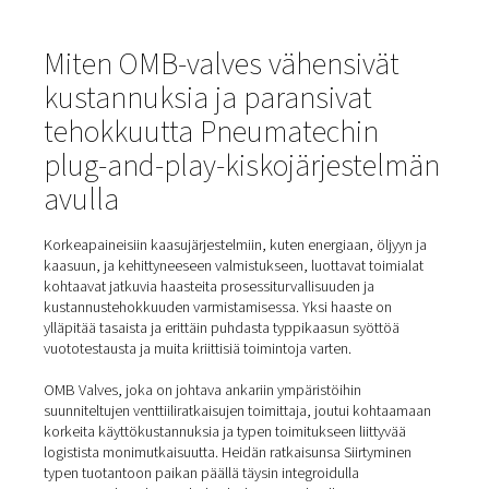
Koti
Blogi
Typen Tuotanto Paikan Päällä: Älykäs Ja Kestävä Valinta
Teollisuussovelluksiin
Miten OMB-valves vähensivä
kustannuksia ja paransivat
tehokkuutta Pneumatechin
plug-and-play-kiskojärjeste
avulla
Korkeapaineisiin kaasujärjestelmiin, kuten energiaan, ölj
kaasuun, ja kehittyneeseen valmistukseen, luottavat toi
kohtaavat jatkuvia haasteita prosessiturvallisuuden ja