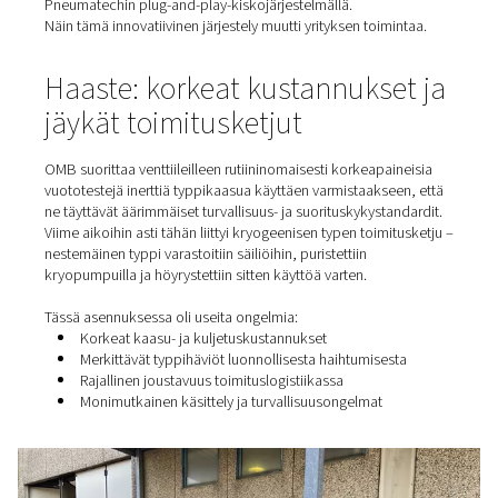
kustannustehokkuuden varmistamisessa. Yksi haaste o
ylläpitää tasaista ja erittäin puhdasta typpikaasun syött
vuototestausta ja muita kriittisiä toimintoja varten.
OMB Valves, joka on johtava ankariin ympäristöihin
suunniteltujen venttiiliratkaisujen toimittaja, joutui koh
korkeita käyttökustannuksia ja typen toimitukseen liitty
logistista monimutkaisuutta. Heidän ratkaisunsa Siirtym
typen tuotantoon paikan päällä täysin integroidulla
Pneumatechin plug-and-play-kiskojärjestelmällä.
Näin tämä innovatiivinen järjestely muutti yrityksen toimi
Haaste: korkeat kustannukse
jäykät toimitusketjut
OMB suorittaa venttiileilleen rutiininomaisesti korkeapai
vuototestejä inerttiä typpikaasua käyttäen varmistaakse