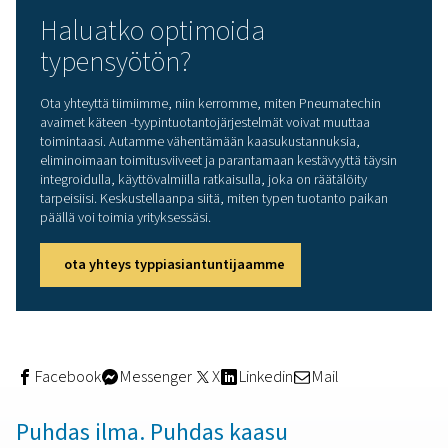
Kun typpi on puhdistettu, se puristetaan 300 baariin
paineenkorottimella ja varastoidaan 240 Nm³:n
korkeapaineiseen sylinteriyksikköön – kaikki samassa p
play-yksikössä.
Käyttövalmis: Plug & Play ja
täydellinen etävalvonta
Yksi Pneumatechin typpijalustan erityisominaisuuksista 
plug-and-play-rakenne. Järjestelmä on esiasennettu, esi
ja esikonfiguroitu, mikä lyhentää asennusaikaa ja minim
mahdolliset häiriöt.
Jokainen pääkomponentti on varustettu IoT-yhteydellä
etävalvontaa, ennakoivaa kunnossapitoa ja reaaliaikaisi
hälytyksiä varten, mikä antaa käyttäjille täyden hallinnan
mielenrauhan.