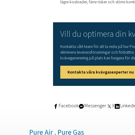
Kompressor med varia
Kyltork som
reducerar 
Koalescensfilter
för at
Adsorptionstork
(PDP 
Koltorn med aktivt kol
Dammfiltrering före fö
När kvävet har renats kompr
enhet.
Redo att anvä
En av de utmärkande egensk
minskar installationstiden o
Varje huvudkomponent är utru