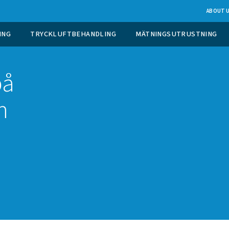
 GASGENERERING
TRYCKLUFTBEHANDLING
ing på
rt och
r