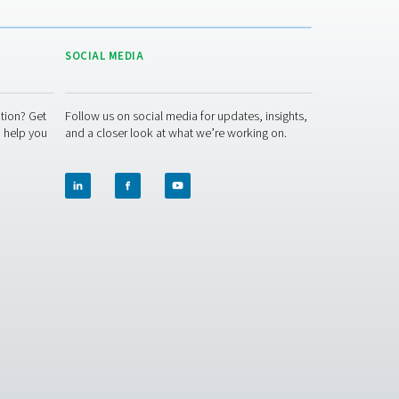
asproduktion på plats
ektiviteten, hållbarheten och säkerheten för industriell verksa
ramtidssäkra sina produktionsprocesser.
em kan förändra din verksamhet. Vi hjälper dig att minska gask
lösning som är skräddarsydd efter dina behov. Låt oss prata om 