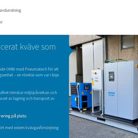
novativa uppsättning deras verksamhet.
öga kostnader och styva levera
ycksläckagetester på sina ventiler med hjälp av inert kvävgas fö
ill nyligen involverade detta en kryogen kväveförsörjningsked
es för användning.
ra problem:
ortkostnader
ter
från naturlig avdunstning
 leveranslogistik
h säkerhetsfrågor
genproducerat kväve som