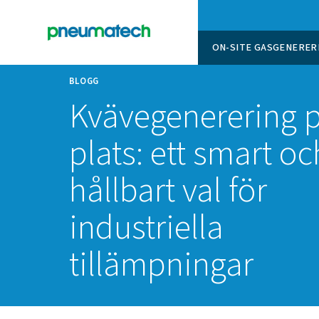
ON-SITE
BLOGG
Kvävegenerer
plats: ett sma
hållbart val fö
industriella