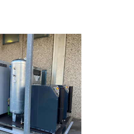
nskedjor
r att säkerställa att de uppfyller extrema säkerhets- och
ja – flytande kväve som lagrades i tankar, komprimerades av kr