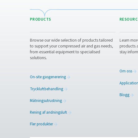
Lärdomen: Varf
OMB:s erfarenhet är ett tydl
lägre kostnader, färre riske
Vill du optime
Kontakta vårt team för att 
eliminera leveransförseninga
kvävegenerering på plats ka
Kontakta våra kvävg