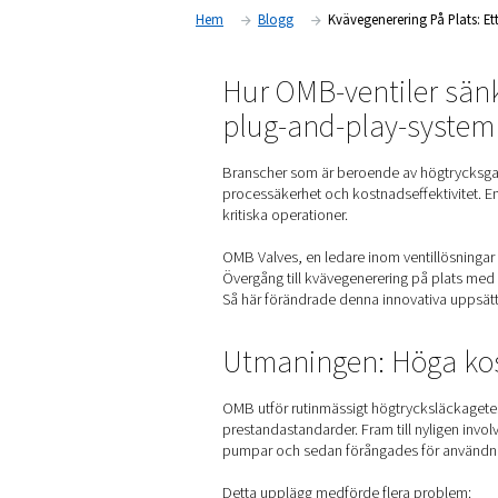
tillämpningar
Hem
Blogg
Kvävegenere
Hur OMB-venti
plug-and-pla
Branscher som är beroende a
processäkerhet och kostnads
kritiska operationer.
OMB Valves, en ledare inom v
Övergång till kvävegenereri