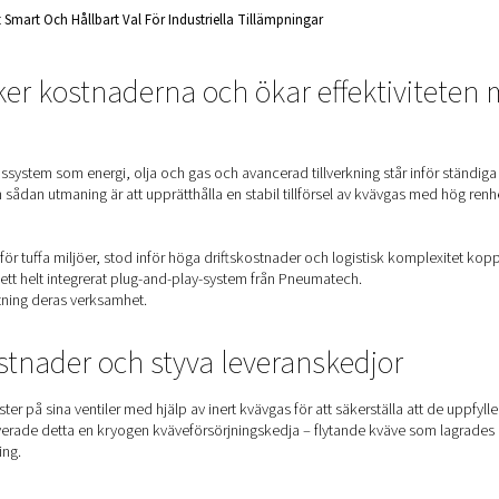
ring På Plats: Ett Smart Och Hållbart Val För Industriella Tillämpni
ler sänker kostnaderna och öka
y-system
v högtrycksgassystem som energi, olja och gas och avancerad til
effektivitet. En sådan utmaning är att upprätthålla en stabil t
entillösningar för tuffa miljöer, stod inför höga driftskostnade
ng på plats med ett helt integrerat plug-and-play-system från P