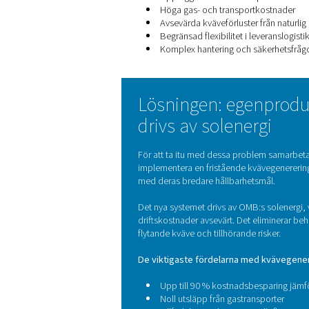
Så här förändrade denna in
Utmaningen: H
OMB utför rutinmässigt högtr
prestandastandarder. Fram t
pumpar och sedan förångad
Detta upplägg medförde fle
Höga gas- och transp
Avsevärda kväveförlus
Begränsad flexibilitet
i
Komplex hantering oc
Lösningen: e