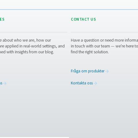
ör fler industrier övergår till g
igt exempel på hur kvävgasproduktion på plats kan förbättra eff
r och större kontroll är det ett smart steg för företag som vill f
ra din kvävgasförsörjning?
ta reda på hur Pneumatechs nyckelfärdiga kvävegenereringssyst
r och förbättra hållbarheten med en helt integrerad, driftklar 
n fungera för din verksamhet.
asexperter nu