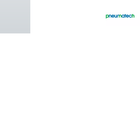
Facebook
Messenger
Pure Air . Pure Gas
PRODUCTS
Browse our wide selection of products tailor
to support your compressed air and gas need
from essential equipment to specialised