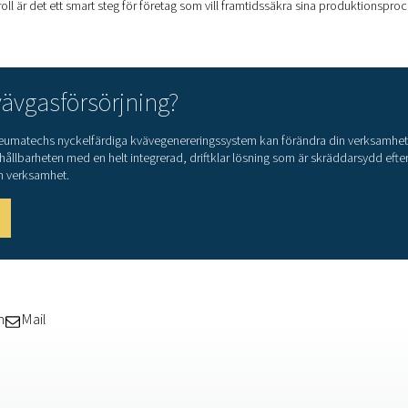
bel hastighet
(15 kW) som levererar luft vid 8 bar
fukt till en daggpunkt på 3 °C
t eliminera oljeaerosoler
-20 °C) med avancerat keramisk fast material – idealisk för uto
för ångavskiljning
rvaring
imeras det till 300 bar med hjälp av dubbla boosters och lagras
nda: Plug & play med fullständig
aperna hos Pneumatechs kvävgasaggregat är dess plug-and-play-
ch minimerar potentiella störningar.
stad med IoT-anslutning för fjärrövervakning, prediktivt underhå