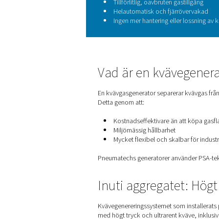
drivs av solen
För att ta itu med dessa 
implementera en fristående 
med deras bredare hållbarh
Det nya systemet drivs av O
driftskostnader avsevärt. De
flytande kväve och tillhörand
De viktigaste fördelarna 
Upp till 90 % kostnad
Noll utsläpp
från gast
Tillförlitlig, oavbruten
Helautomatisk och fj
Ingen mer hantering el