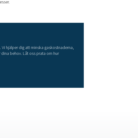
mhusinstallationer
 i en 240 Nm³ högtryckscylinder – allt inneslutet i samma plug-
 fjärrövervakning
design. Systemet är förmonterat, förtestat och förkonfigurera
ll och realtidsvarningar, vilket ger operatörerna full kontroll o