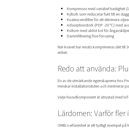
Vad är en kvä
En kvävgasgenerator separer
Detta genom att:
Kostnadseffektivare
än
Miljömässig hållbarhe
Mycket flexibel och s
Pneumatechs generatorer an
Inuti aggregat
Kvävegenereringssystemet s
med högt tryck och ultrarent