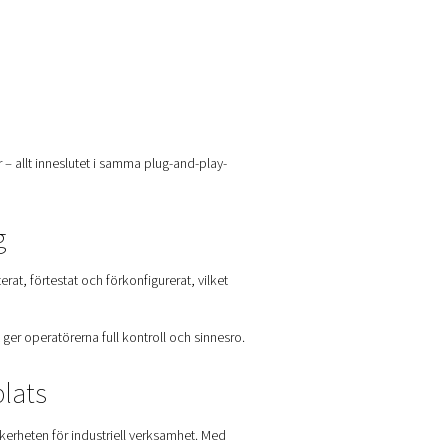
 och 21 % syre) och levererar kvävgas med hög renhetsgrad vid
silar för att uppnå kväverenhetsnivåer så låga som 10 ppm syr
at
m x 2,4 m) och innehåller alla nödvändiga komponenter för kvä