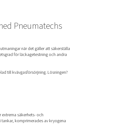
ngar
r effektiviteten med Pneumatec
lverkning står inför ständiga utmaningar när det gäller att säk
illförsel av kvävgas med hög renhetsgrad för läckagetestning oc
r och logistisk komplexitet kopplad till kvävgasförsörjning. Lös
neumatech.