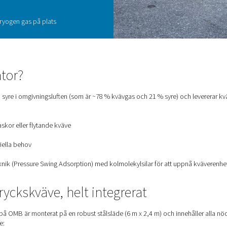
ergi
problem samarbetade OMB med Pneumatech för att
kvävegenereringsenhet – en rörelse som var i linje
etsmål.
MB:s solenergi, vilket minskar miljöpåverkan och
t eliminerar behovet av lagring och transport av
e risker.
med kvävegenerering på plats:
sbesparing jämfört med extern kvävgasförsörjning
ransporter
 gastillgång
ärrövervakad
ler lossning av kryogen gas på plats