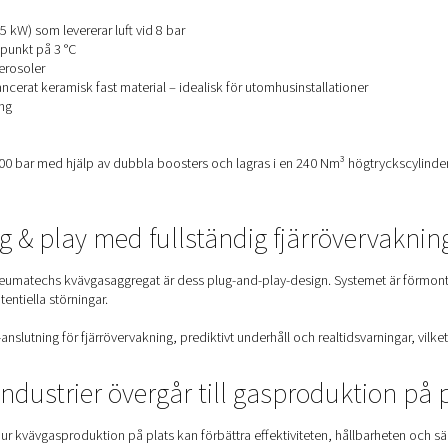
vegenerator?
ar kvävgas från syre i omgivningsluften (som är ~78 % kvävgas
 att köpa gasflaskor eller flytande kväve
t
kalbar
för industriella behov
vänder PSA-teknik (Pressure Swing Adsorption) med kolmolekyl
et: Högtryckskväve, helt integrer
om installerats på OMB är monterat på en robust stålsläde (6 
 kväve, inklusive: