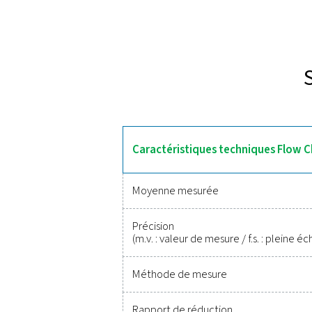
Découv
Le Flow Check Universal W 
est doté d’un affichage i
rapide de 2 secondes, il fo
une vanne à boisse
Des outils fi
Il n’a jamais été aus
qualité assure une su