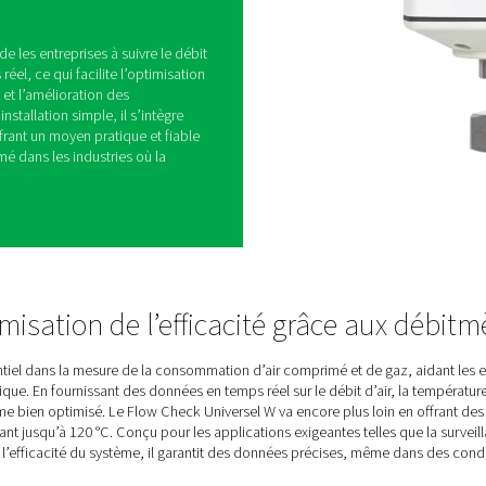
ébit Flow Check Universel
 juste après le compresseur présente des défis :
ité et débits fluctuants. Le Flow Check Universal
conditions, en fournissant une image claire et
 d’air de votre système, même dans des
 rapides, il aide les entreprises à suivre le débit
ression en temps réel, ce qui facilite l’optimisation
 des inefficacités et l’amélioration des