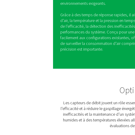
Capteurs de d
W
La mesure de l’air comprimé
températures élevées, humid
W est conçu pour gérer ces 
précise de la consommation
environnements exigeants.
Grâce à des temps de réponse
d’air, la température et la p
de l’efficacité, la détection