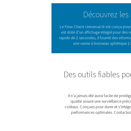
performances du système. Co
facilement aux configuration
de surveiller la consommati
précision est importante.
Les capteurs de débit joue
l’efficacité et à réduire le 
inefficacités et la maint
humides et à des températu