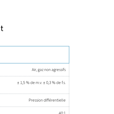
iques du Flow Check Universel W
mprimé humide et les environnements à haute température jusqu’
ion totale, de la température et de la pression. Avec un temps
e du système. L’installation est rapide et sûre, même sous press
rveillance utilisant Modbus/RTU et TCP, sortie analogique 4-20
, améliorer l’efficacité et réduir
antissant des performances précises. Un équipement de mesure d
timiser l’efficacité, à maintenir la fiabilité et à éviter les pro