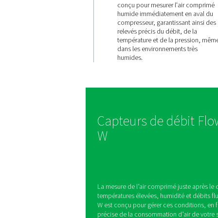
Surveilla
précise 
des cond
difficiles
Le Flow Check Unive
conçu pour mesurer 
humide immédiateme
compresseur, garanti
relevés précis du déb
température et de l
dans les environnem
humides.