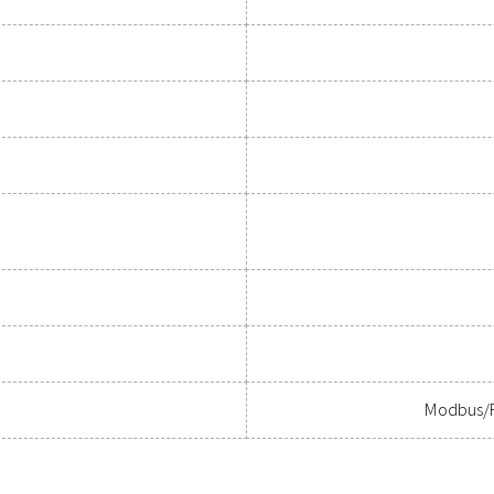
urer et s’intégrer parfaitement, ces solutions vous permettent 
les. Contactez-nous dès aujourd’hui pour découvrir comment 
capacités de votre système et sa réu
Contactez nos spécialistes en i
Spécifications génér
iques Flow Check Universel W