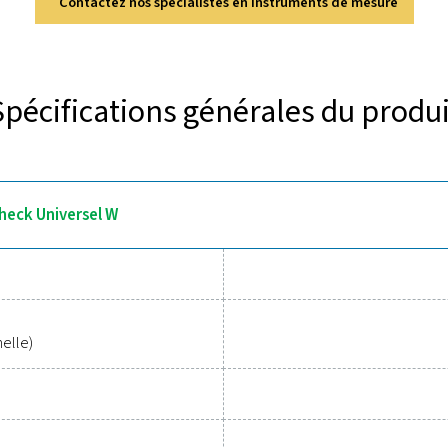
rez les principales caractérist
est conçu pour une surveillance précise du débit dans l’air co
ntégré pour des relevés en temps réel du débit, de la consommat
urnit des informations immédiates pour une surveillance efficac
au sphérique 1/2" et s’intègre parfaitement aux systèmes de su
ables pour suivre les performances
coûts
si facile de protéger votre système d’air comprimé tout en gar
rveillance précise des paramètres critiques, ce qui vous aide à op