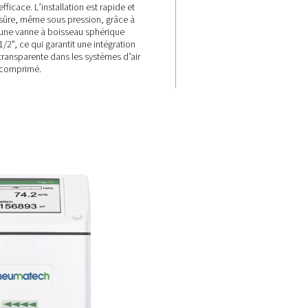
Réponse rapi
e
et installation
 °C
facile
 conditions
ébit
Avec un temps de réponse rapi
ble à des
de t90=2s, il fournit des donnée
à 120 °C,
temps réel pour une surveillanc
es
efficace. L’installation est rapid
humide où
sûre, même sous pression, grâc
vent
une vanne à boisseau sphériqu
1/2", ce qui garantit une intégra
transparente dans les systèmes 
comprimé.