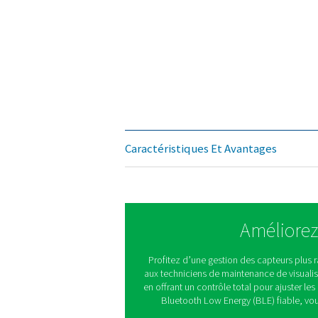
Moyenne mesurée
Précision
(m.v. : valeur de mesure / f
Méthode de mesure
Rapport de réduction
Temps de réponse
Température du milieu
Pression de service