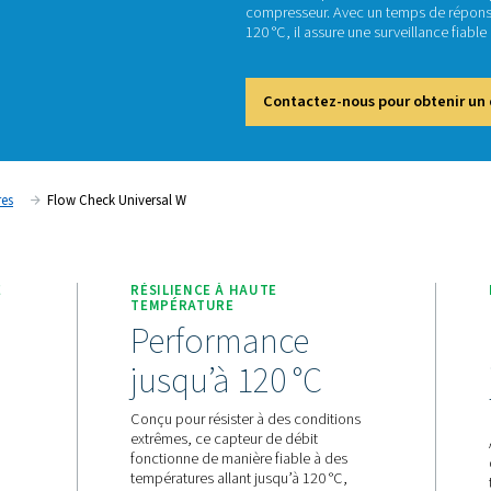
Fl
Conçu p
une mes
compres
120 °C,
Cont
re
Débitmètres
Flow Check Universal W
 L'AIR HUMIDE
RÉSILIENCE À HAUTE