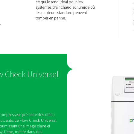
TEMPÉRATURE
nce
Performanc
dans
jusqu’à 120
itions
Conçu pour résister à des
extrêmes, ce capteur de d
fonctionne de manière fia
températures allant jusqu’
rsal W est
ce qui le rend idéal pour l
l'air comprimé
systèmes d’air chaud et 
nt en aval du
les capteurs standard peu
ssant ainsi des
tomber en panne.
it, de la
a pression, même
ents très