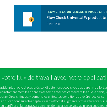
.s. : pleine échelle)