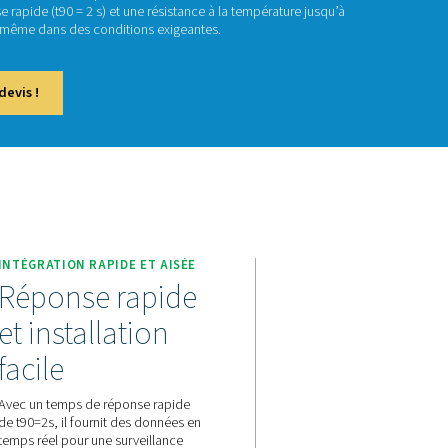
ow Check Universa
our les applications à air humide et à haute température, le Fl
ure précise du débit, de la température et de la pression imm
seur. Avec un temps de réponse rapide (t90 = 2 s) et une résist
 il assure une surveillance fiable même dans des conditions exi
actez-nous pour obtenir un devis !
INTÉGRATION RAPIDE ET AI