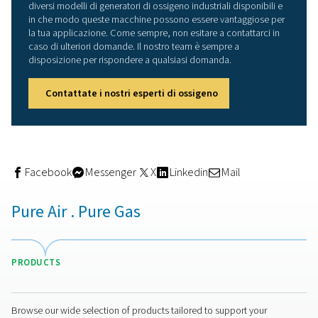
l'assorbimento, sono necessari due fusti. Uno viene util
per separare l'azoto e l'ossigeno, l'altro per rigenerare il
materiale assorbente.
In genere è presente anche un serbatoio di stoccaggio 
contenere l'ossigeno per soddisfare i picchi di produzio
Inoltre, proprio come i compressori d'aria a velocità fis
rispetto a quelli a velocità variabile (VSD), esistono gene
ossigeno per soddisfare la domanda fluttuante. Ad esem
modello PPOG High Efficiency (HE)
di Pneumatech può ri
consumo energetico fino al 70% adattando la produzio
ossigeno alla domanda. Questo funziona con un algori
garantire prestazioni ottimali.
Tradizionalmente, i generatori di ossigeno PSA manten
ciclo costante, indipendentemente dalla quantità di gas
necessaria. I generatori di ossigeno HE hanno un costo 