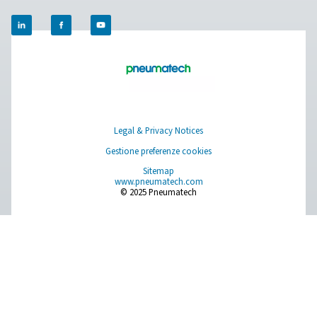
PRODUCTS
Browse our wide selection of products tailored to support 
compressed air and gas needs, from essential equipment to
solutions.
Generazione di gas in loco
Trattamento dell'aria compressa
Apparecchiature di misurazione
Purificatore di aria respirabile
I nostri prodotti