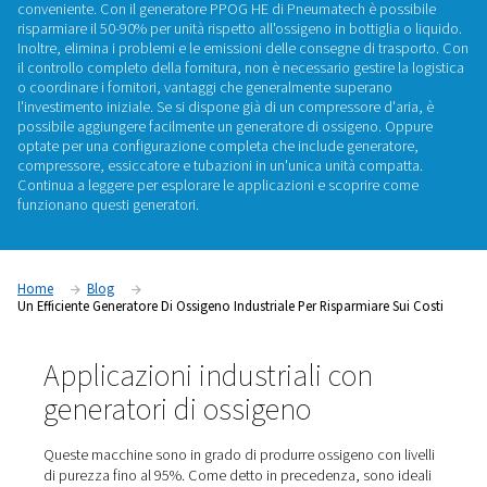
costi
Che si tratti di terapia iperbarica, biogas, acquacoltura o p
ozono, un generatore di ossigeno in loco è spesso una scel
conveniente. Con il generatore PPOG HE di Pneumatech è p
risparmiare il 50-90% per unità rispetto all'ossigeno in bottigl
Inoltre, elimina i problemi e le emissioni delle consegne di 
il controllo completo della fornitura, non è necessario gestire
o coordinare i fornitori, vantaggi che generalmente superan
l'investimento iniziale. Se si dispone già di un compressore d
possibile aggiungere facilmente un generatore di ossigeno.
optate per una configurazione completa che include genera
compressore, essiccatore e tubazioni in un'unica unità com
Continua a leggere per esplorare le applicazioni e scoprire
funzionano questi generatori.
Home
Blog