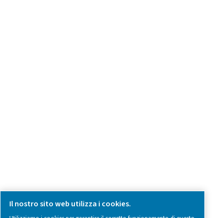
Have a question or need more information? Get in touch wi
we're here to help you find the right solution.
Domande sui prodotti
Contatti
SOCIAL MEDIA
Follow us on social media for updates, insights, and a close
what we’re working on.