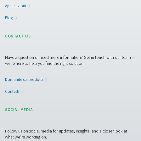
diversi modelli di generatori di ossigeno industriali dispo
in che modo queste macchine possono essere vantaggi
la tua applicazione. Come sempre, non esitare a contatt
caso di ulteriori domande. Il nostro team è sempre a
disposizione per rispondere a qualsiasi domanda.
Contattate i nostri esperti di ossigeno
Facebook
Messenger
X
Linkedin
Mail
Pure Air . Pure Gas