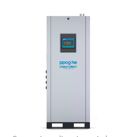
Acquacoltura
Ciò comporta l'allevamento di organismi acquatici, tra c
crostacei e alghe. L'ossigeno è importante in questo cas
quanto contribuisce a mantenere queste forme di vita vi
sane.
Fate clic qui per saperne di più.
Produzione di ozono
Utilizzato in molti processi di trattamento delle acque, 
un gas altamente reattivo e ossidante. Si trova nelle app
per l'acqua potabile, nell'acquacoltura e nei settori ali
farmaceutico. Uccide virus e batteri, rimuove sostanze
e migliora la qualità dell'acqua. L'ossigeno è il gas di
alimentazione per la produzione di ozono. Poiché ques