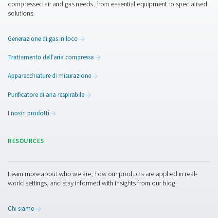
investimento più elevato, ma si ripagano da soli per tutta
durata. Questo modello va anche a vantaggio dell'ambie
alcuni casi, è possibile investire in un modello HE più p
30% rispetto a un generatore PSA standard. Producendo
quantità di ossigeno di cui hai bisogno, consumi meno
elettricità.
Indipendentemente dal modello scelto, la produzione i
consente comunque di risparmiare rispetto all'ordinazio
serbatoi di ossigeno tramite un fornitore.
Contattaci
Ci auguriamo che questo articolo ti aiuti a comprendere