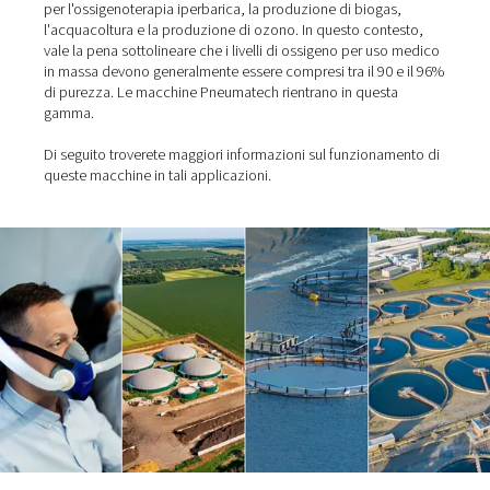
Un Efficiente Generatore Di Ossigeno Industriale Per Risparmiare
Applicazioni industriali con
generatori di ossigeno
Queste macchine sono in grado di produrre ossigeno con
di purezza fino al 95%. Come detto in precedenza, sono
per l'ossigenoterapia iperbarica, la produzione di bioga
l'acquacoltura e la produzione di ozono. In questo cont
vale la pena sottolineare che i livelli di ossigeno per us
in massa devono generalmente essere compresi tra il 90
di purezza. Le macchine Pneumatech rientrano in quest
gamma.
Di seguito troverete maggiori informazioni sul funziona
queste macchine in tali applicazioni.