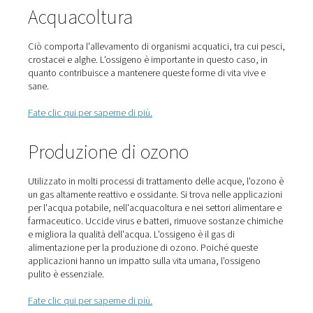
malattie, questa terapia prevede la respirazione di oss
alta purezza. Questo viene gestito in una camera pressu
con una maschera. Aumenta il contenuto di ossigeno nel
sanguigno e accelera la guarigione.
Fate clic qui per saperne di più.
Produzione di biogas
Come forma di energia rinnovabile, il biogas prende i rifi
famiglie e dalle aziende. Il biogas lo trasforma in combu
verde per la generazione di gas, elettricità e calore. L'o
reagisce con l'acido solfidrico presente nel sottoprodot
produzione di biogas. Ciò lo rende sicuro, proteggendo
contempo le apparecchiature a valle.
Fate clic qui per saperne di più.