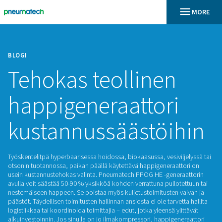
BLOGI
Tehokas teollinen
happigeneraattor
kustannussäästöi
Työskentelitpä hyperbaarisessa hoidossa, biokaasussa, vesivi
otsonin tuotannossa, paikan päällä käytettävä happigeneraa
usein kustannustehokas valinta. Pneumatech PPOG HE -gene