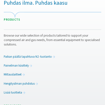
suorituskyvyn varmistamiseksi.
Perinteisesti PSA-happigeneraattorit pitävät syklin vaki
riippumatta siitä, kuinka paljon kaasua tarvitaan. HE-
happigeneraattorien investointikustannukset ovat kor
mutta ne maksavat itsensä takaisin koko elinkaarensa a
Tämä malli hyödyttää myös ympäristöä. Joissakin tapau
voit investoida 30 % pienempään HE-malliin verrattuna
tavalliseen PSA-generaattoriin. Samalla kun tuotat tarvit
määrän happea, kulutat vähemmän sähköä.
Riippumatta siitä, minkä mallin valitset, säästät edellee
paikan päällä tapahtuvalla tuotannolla verrattuna
happisäiliöiden tilaamiseen toimittajalta.