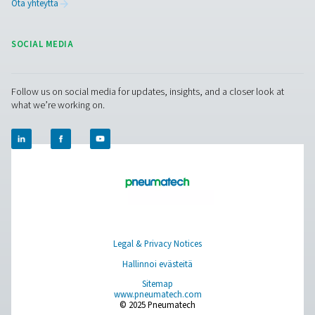
Puhdas ilma. Puhdas kaasu
PRODUCTS
Browse our wide selection of products tailored to support 
compressed air and gas needs, from essential equipment to
solutions.
Paikan päällä tapahtuva N2 -tuotanto
Paineilman käsittely
Mittauslaitteet
Hengitysilman puhdistus