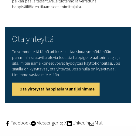
paikan päällä PSA-tekniikall
PSA-happigeneraattorit
käyttävät zeoliittisiivilämateriaal
adsorptio-ominaisuuksien vuoksi. Tämä erottaa ilmanpu
syöttämästä ilmasta 78 % typpeä ja 21 % happea. Koska
prosessissa käytetään adsorptiota, tarvitaan kaksi rum
Toista käytetään typen ja hapen erottamiseen ja toista
adsorptioaineen regenerointiin.
Tyypillisesti käytössä on myös varastointisäiliö hapen
säilyttämiseen huipputuotannon palvelemiseksi. Lisäksi
olemassa happigeneraattoreita, jotka vastaavat vaihtel
kysyntään, aivan kuten kiinteänopeuksiset vs.
vaihtuvanopeuksiset (VSD) ilmakompressorit. Esimerkiks
Pneumatech
PPOG High Efficiency (HE)
-malli voi vähen
energiankulutusta jopa 70 % sovittamalla hapentuotan
kysyntään. Tämä toimii algoritmin avulla optimaalisen