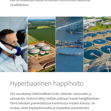
Nämä koneet pystyvät tuottamaan happea, jonka puhta
on jopa 95 %. Kuten edellä mainittiin, ne sopivat ihanteel
hyperbaariseen happihoitoon, biokaasun tuotantoon,
vesiviljelyyn ja otsonin tuotantoon. On huomattava, että
lääketieteelliseen käyttöön tarkoitetun hapen pitoisuud
tyypillisesti oltava 90-96 %. Pneumatechin koneet kuulu
valikoimaan.
Alla on lisätietoja näiden koneiden toiminnasta tällaisis
sovelluksissa.