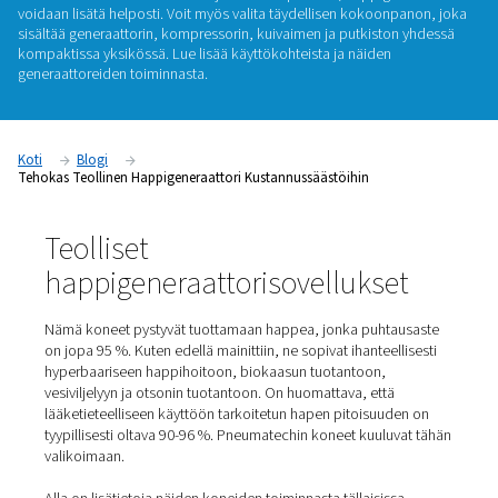
avulla voit säästää 50-90 % yksikköä kohden verrattuna pullo
nestemäiseen happeen. Se poistaa myös kuljetustoimitusten
päästöt. Täydellisen toimitusten hallinnan ansiosta ei ole tarv
logistiikkaa tai koordinoida toimittajia – edut, jotka yleensä y
alkuinvestoinnin. Jos sinulla on jo ilmakompressori, happige
voidaan lisätä helposti. Voit myös valita täydellisen kokoon
sisältää generaattorin, kompressorin, kuivaimen ja putkisto
kompaktissa yksikössä. Lue lisää käyttökohteista ja näiden
generaattoreiden toiminnasta.
Koti
Blogi
Tehokas Teollinen Happigeneraattori Kustannussäästöihin
Teolliset
happigeneraattorisovellukse