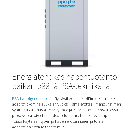
Otsonin tuotanto
Monissa vedenkäsittelyprosesseissa käytetty otsoni on e
reaktiivinen ja hapettava kaasu. Sitä käytetään
juomavesisovelluksissa, vesiviljelyssä sekä elintarvike- j
lääkealalla. Se tappaa viruksia ja bakteereja, poistaa
kemikaaleja ja parantaa veden laatua. Happi on
otsonintuotannon syöttökaasu. Koska nämä käyttökoht
vaikuttavat ihmisten elämään, puhdas happi on elintärk
Lue lisää napsauttamalla tätä.