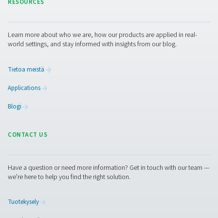
Ota yhteyttä
Toivomme, että tämä artikkeli auttaa sinua ymmärtämä
paremmin saatavilla olevia teollisia happigeneraattorimal
sitä, miten nämä koneet voivat hyödyttää käyttökohteita
sinulla on kysyttävää, ota yhteyttä. Jos sinulla on kysytt
tiimimme vastaa mielellään.
Ota yhteyttä happiasiantuntijoihimme
Facebook
Messenger
X
Linkedin
Mail