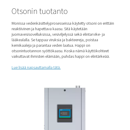
Biokaasu on uusiutuva energiamuoto, joka tuo jätteitä
kotitalouksista ja yrityksistä. Biokaasu muuttaa sen vihr
polttoaineeksi kaasun, sähkön ja lämmön tuottamiseksi
reagoi biokaasun tuotannon sivutuotteessa olevan rikk
kanssa. Tämä tekee siitä turvallisen ja suojaa samalla ala
laitteita.
Lue lisää napsauttamalla tätä.
Vesiviljely
Tähän kuuluu vesieliöiden, kuten kalojen, äyriäisten ja le
viljely. Happi on tässä tärkeä, sillä se auttaa pitämään 
elinmuodot elossa ja terveinä.
Lue lisää napsauttamalla tätä.