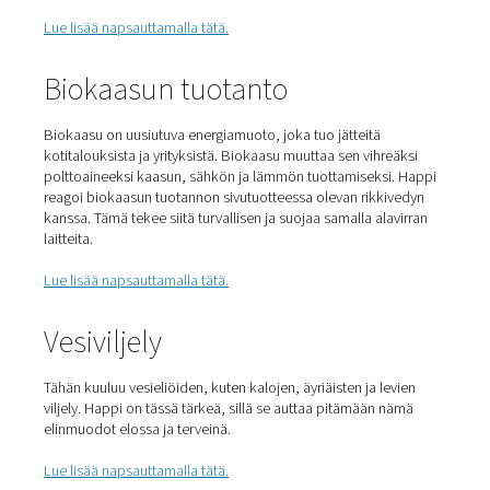
Hyperbaarinen happihoito
Yhä suositumpi lääkinnällinen hoito erilaisiin vammoihin 
sairauksiin. Hoitoon liittyy erittäin puhtaan hapen hengi
Tämä tehdään paineistetussa kammiossa maskin kanssa
nostaa veren happipitoisuutta ja nopeuttaa paranemist
Lue lisää napsauttamalla tätä.
Biokaasun tuotanto