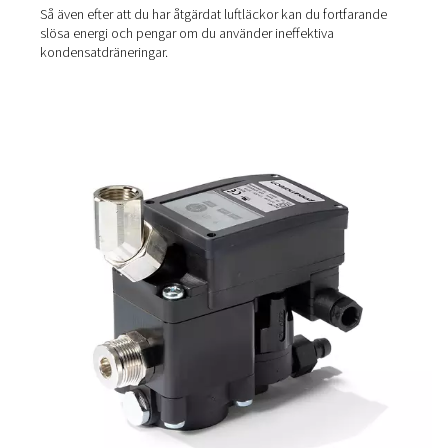
Den dolda kostnaden för
traditionella kondensatavlo
Många anläggningar förlitar sig fortfarande på föråldrad
metoder – som manuella ventiler eller grundläggande dr
av flottörtyp – för att tömma ut kondensat. Medan de få
gjort har de en stor brist: de släpper också ut värdefull t
under processen.
Denna konstanta luftförlust skapar:
Tryckfall
i systemet
Behovet av
större kompressorer
för att kompense
Upp till 20 % energispill, särskilt i dåligt underhål