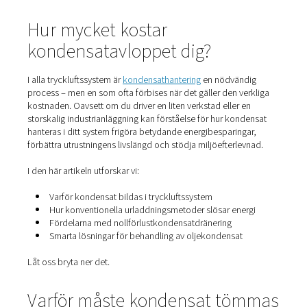
Hem
Blogg
Hur Mycket Kostar Kondensatutloppet Verkligen För Ditt Trycklu
Hur mycket kostar
kondensatavloppet dig?
I alla tryckluftssystem är
kondensathantering
en nödvän
process – men en som ofta förbises när det gäller den v
kostnaden. Oavsett om du driver en liten verkstad eller 
storskalig industrianläggning kan förståelse för hur kon
hanteras i ditt system frigöra betydande energibesparing
förbättra utrustningens livslängd och stödja miljöefterle
I den här artikeln utforskar vi: