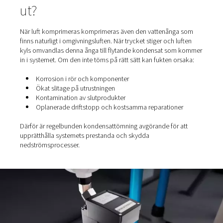
Varför kondensat bildas i tryckluftssystem
Hur konventionella urladdningsmetoder slösar ene
Fördelarna med nollförlustkondensatdränering
Smarta lösningar för behandling av oljekondensat
Låt oss bryta ner det.
Varför måste kondensat tö
ut?
När luft komprimeras komprimeras även den vattenång
finns naturligt i omgivningsluften. När trycket stiger och 
kyls omvandlas denna ånga till flytande kondensat so
in i systemet. Om den inte töms på rätt sätt kan fukten o
Korrosion i rör och komponenter
Ökat slitage på utrustningen