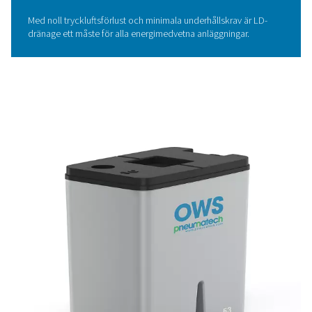
Spara energi med
nollförlustkondensatdräner
Pneumatechs
nollförlustdränage
erbjuder ett smartare 
energieffektivt alternativ. Dessa innovativa avlopp tömm
kondensat utan att släppa ut tryckluft, vilket hjälper dig a
Minskad energiförbrukning
Upprätthålla ett stabilt systemtryck