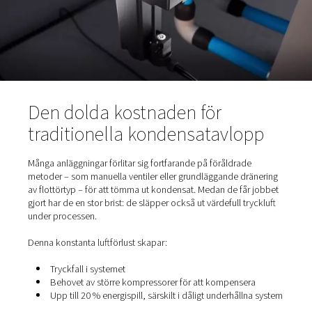
Kontamination av slutprodukter
Oplanerade driftstopp och kostsamma reparation
Därför är regelbunden kondensattömning avgörande för
upprätthålla systemets prestanda och skydda
nedströmsprocesser.