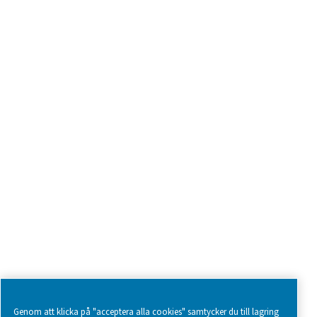
Fråga om produkter
Kontakta oss
SOCIAL MEDIA
Follow us on social media for updates, insights, and a close
what we’re working on.