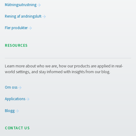
Säkerställ efterlevnad av
strikta miljöstandarder
Detta skyddar inte bara miljön utan minskar även drifts
och ansvarsrisker.
Vill du sänka kostnaderna o
öka effektiviteten?
Genom att uppgradera ditt kondensatavloppssystem k
sänka energiräkningarna avsevärt, minska stilleståndsti
stödja en hållbar verksamhet. Oavsett om du planerar e
systemöversyn eller bara vill förbättra ett element erbjud
Pneumatech ett komplett utbud av lösningar för att opt