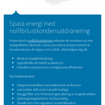
Så även efter att du har åtgärdat luftläckor kan du fortf
slösa energi och pengar om du använder ineffektiva
kondensatdräneringar.