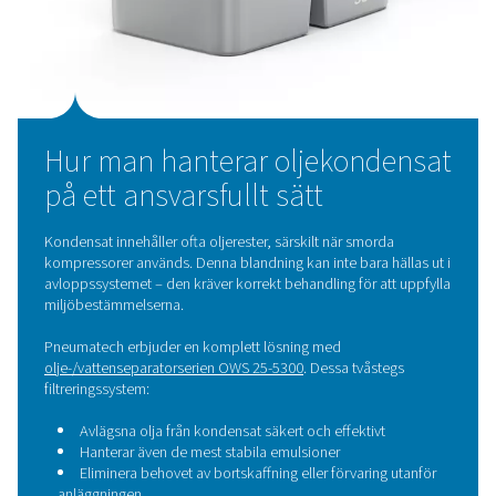
Förbättra kompressorns övergripande effektivitet
Nyckelegenskaper:
Integrerad behållare med elektronisk nivåsensor
Automatisk drift med manuellt testläge
Inbyggt filter
som förhindrar igensättning av magne
Självrengöringsfunktion
vid blockering
Visuellt larm som signalerar underhållsbehov
Med noll tryckluftsförlust och minimala underhållskrav ä
dränage ett måste för alla energimedvetna anläggningar.