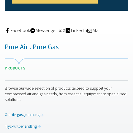
Hur man hanterar oljekond
på ett ansvarsfullt sätt
Kondensat innehåller ofta oljerester, särskilt när smorda
kompressorer används. Denna blandning kan inte bara hä
avloppssystemet – den kräver korrekt behandling för att
miljöbestämmelserna.
Pneumatech erbjuder en komplett lösning med
olje-/vattenseparatorserien OWS 25-5300
. Dessa tvåste
filtreringssystem:
Avlägsna olja från kondensat säkert och effektivt
Hanterar även de mest
stabila emulsioner
Eliminera behovet av
bortskaffning eller förvaring 
anläggningen