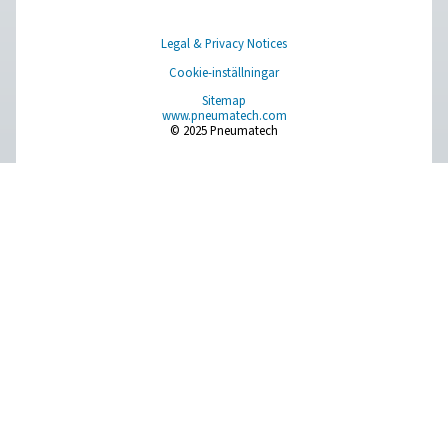
Browse our wide selection of products tailored to support 
compressed air and gas needs, from essential equipment to
solutions.
On-site gasgenerering
Tryckluftbehandling
Mätningsutrustning
Rening af andningsluft
Fler produkter
RESOURCES