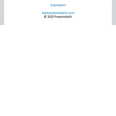
Messausrüstung
Reinigung der Atemluft
Weitere Produkte
RESOURCES
Learn more about who we are, how our products are applied 
world settings, and stay informed with insights from our blog
Über uns
Einsatzbereiche
Blog