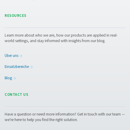
Die Wahl des richtigen Hilfsgases und die Sicherstellung 
zuverlässigen Versorgung können einen erheblichen Unt
bei der Leistung Ihres Laserschneidens machen. Ganz gl
Sie Ihren Schneidprozess optimieren, die Kosten durch
Gaserzeugung vor Ort senken oder einfach nur fachkun
Beratung benötigen, unser Team von Pneumatech steht 
zur Seite. Kontaktieren Sie uns noch heute, um Ihre spez
Anforderungen zu besprechen und zu erfahren, wie uns
Lösungen zur Stickstoff- und Sauerstofferzeugung Ihren
verbessern können!
Wenden Sie sich an unsere Experten