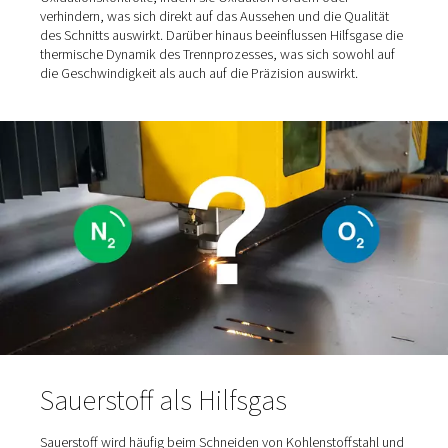
Hilfsgase spielen beim Laserschneiden eine entscheide
Rolle, indem sie Schnittqualität, Geschwindigkeit und
Gesamteffizienz beeinflussen. Die Art des verwendeten
kann bestimmen, ob ein Schnitt sauber und oxidationsfre
oder durch eine exotherme Reaktion für eine schnellere
Verarbeitung verstärkt wird. Eine ihrer Hauptfunktionen i
Materialauswurf, da sie dazu beitragen, geschmolzenes 
aus der Schnittzone zu entfernen, um sauberere Schnitt
gewährleisten. Sie spielen auch eine Schlüsselrolle bei d
Oxidationskontrolle, indem sie Oxidation fördern oder
verhindern, was sich direkt auf das Aussehen und die Qu
des Schnitts auswirkt. Darüber hinaus beeinflussen Hilfs
thermische Dynamik des Trennprozesses, was sich sowo
die Geschwindigkeit als auch auf die Präzision auswirkt.