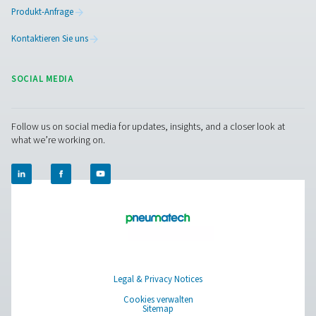
Facebook
Messenger
X
Linkedin
Mail
Pure Air . Pure Gas
PRODUCTS
Browse our wide selection of products tailored to support 
compressed air and gas needs, from essential equipment to
solutions.
Gaserzeugung vor Ort
Druckluftaufbereitung