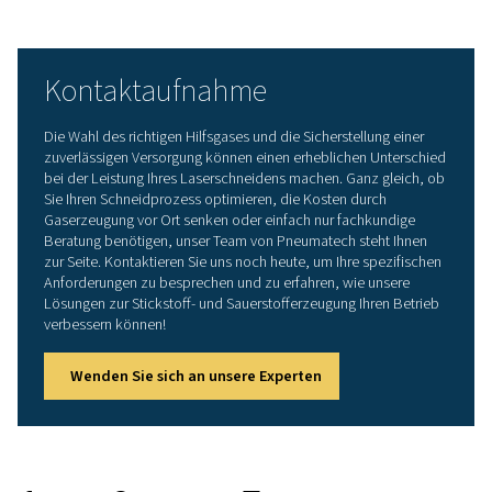
Kantenoxidation akzeptabel ist, kann Sauerstoff die 
Wahl sein.
Nachbearbeitungsanforderungen
: Berücksichtig
den Umfang der erforderlichen Nachbearbeitung, da
sauerstoffgeschnittene Kanten möglicherweise eine
zusätzliche Veredelung erfordern.
Laserschneiden mit
Gaserzeugung vor Ort
optimieren
Die Auswahl des richtigen Hilfsgases – Stickstoff oder S
– ist entscheidend, um die besten Ergebnisse beim
Laserschneiden zu erzielen. Indem Hersteller verstehen,
jedes Gas mit verschiedenen Materialien interagiert und
wie Schnittqualität, Geschwindigkeit und Kosten beeinfl
können sie fundierte Entscheidungen treffen, die die Eff