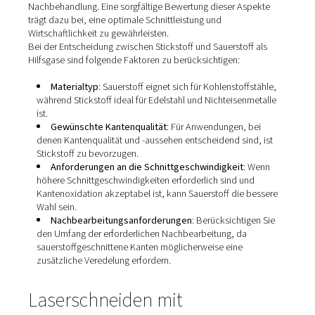
Inerte Atmosphäre
: Stickstoff erzeugt eine nicht 
Umgebung, die Oxidation verhindert und zu sauberen
oxidfreien Schnitten mit überlegener Kantenqualität füh
Schnittgeschwindigkeit
: Stickstoffschneiden ist i
Linie ein thermischer Prozess ohne zusätzliche Wärm
chemische Reaktionen, was zu langsameren
Schnittgeschwindigkeiten im Vergleich zu Sauerstoff f
kann. ​
Oberflächenqualität
: Durch das Fehlen von Oxida
keine sekundären Reinigungsprozesse erforderlich, w
Stickstoff ideal für Anwendungen macht, die hohe äst
Standards erfordern.
Einflussfaktoren bei der
Gasauswahl
Die Wahl des richtigen Hilfsgases für das Laserschneiden