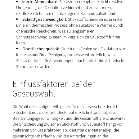
und erzeugt zusätzliche Wärme, die den Schneidproz
beschleunigt. Diese exotherme Reaktion ermöglicht h
Schnittgeschwindigkeiten und die Möglichkeit, dicker
Materialien zu schneiden.
Kantenqualität
: Sauerstoff ermöglicht zwar ein sc
Schneiden, kann jedoch zu oxidierten, raueren Kanten
die möglicherweise eine zusätzliche Nachbearbeitun
erfordern, um das gewünschte Finish zu erzielen. ​
Kosteneffizienz
: Durch höhere Schnittgeschwindi
kann Sauerstoff die Produktivität steigern und potenzi
Betriebskosten senken.​
Stickstoff als Hilfsgas
Stickstoff wird bevorzugt für Materialien wie Edelstahl,
Aluminium und andere Nichteisenmetalle verwendet. Zu
Merkmalen gehören: