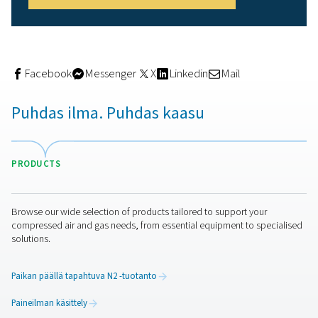
Typpi työmaalla laadukkaa
juottamiseen
Työmaalla
käytettävän typpigeneraattorin
avulla voit hal
puhtautta juottamista varten (mikä on kriittistä juotokse
asianmukaisen leviämisen varmistamiseksi alhaisissa
lämpötiloissa), mutta se myös vähentää käyttökustannu
(verrattuna kolmannen osapuolen toimittamiin tuotteisiin
varmistaa, että typpikaasun virtaus on jatkuvaa silloin, 
seisokkiaika voi keskeyttää tuotannon.
Oman typen tuottaminen paikan päällä sijaitsevalla typ
generaattorilla mahdollistaa turvallisemman käsittelyn j
varmistaa pienemmän hiilijalanjäljen. Lisäksi Pneumatec
kaltaiset typpigeneraattorit on helppo integroida olema
oleviin järjestelmiin.