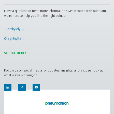
Facebook
Messenger
X
Linkedin
Mail
Puhdas ilma. Puhdas kaasu
PRODUCTS
Browse our wide selection of products tailored to support 
compressed air and gas needs, from essential equipment to
solutions.
Paikan päällä tapahtuva N2 -tuotanto
Paineilman käsittely