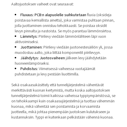
kuten typen läsnä ollessa. Kun aaltojuotosta tehdään
typpiympäristössä, voidaan käyttää kahta lähestymista
osittainen kaasunkäsittely tai tunnelijärjestelmä. Osittai
kaasunkäsittelyssä vain juotosaalto on typen peitossa.
Tunnelijärjestelmässä kaikki prosessin vaiheet suoriteta
typpiympäristössä.
Aaltojuotosprosessin vaihee
Aaltojuotoksen vaiheet ovat seuraavat:
Fluxaus: PCB:n alapuolelle suihkutetaan
fluxia (o
poistavaa kemiallista ainetta), joka varmistaa puhtaa
jolla juottaminen onnistuu tehokkaasti. Se poistaa oks
levyn pinnalta ja nastoista. Se myös parantaa lämmöns
Lämmitys:
Piirilevy viedään lämmönlähteen läpi v
aktivoimiseksi.
Juottaminen:
Piirilevy viedään juotonestesäiliön yl