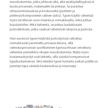
Typen vaikutukset juotokse
Typpi on inertti kaasu, joka vähentää hapettumista syrjä
happea, mikä mahdollistaa asianmukaisen leviämisen
alemmissa lämpötiloissa. Se vähentää myös virheiden