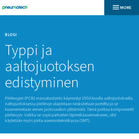
BLOGI
Typpi ja
aaltojuotoksen
edistyminen
Piirilevyjen (PCB) massatuotanto käynnistyi 1950-luvulla aalt
Aaltojuotoksessa piirilevyn alapintaan ruiskutetaan juotetta j
kuumennetaan ennen juotosaallon ylittämistä. Tämä juotta