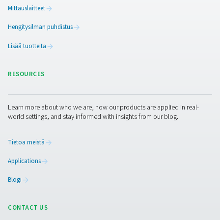
Ota yhteyttä
​Paranna aaltojuotosprosessiasi typen eduilla. Katso, mi
integrointi voi parantaa virtausominaisuuksia, vähentää
käyttöä ja johtaa puhtaampiin ja luotettavampiin juotosli
Ota meihin yhteyttä jo tänään, niin kerromme lisää
typpiratkaisuistamme ja nostamme juotostoimintosi uud
tasolle.
Ota yhteyttä typen asiantuntijoihimme