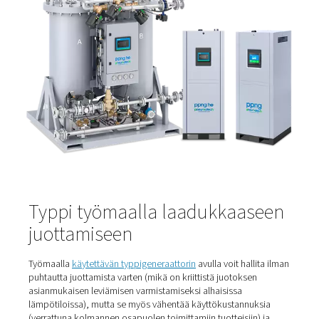
muodostumista, jotka johtuvat siitä, että epätäydellisyyk
tuoda prosessiin, materiaaliin tai pintaan. Se parantaa
virtausominaisuuksia ja kostuvuutta (juotteen ja
piirilevyn/komponentin välinen sidos). Typen käyttö väh
myös tarvittavan vuon määrää ja voimakkuutta, mikä jo
lisäsäästöihin. Mikä tärkeintä, se johtaa laadukkaisiin
juotosliitoksiin, jotka vaativat vähemmän lämpöä ja juot
Alan suosioon typen käytöstä juotostyössä vaikuttaa
voimakkaasti parannettu prosessi-ikkuna, sillä
valmistusprosessin suorittaminen typessä ilmaan verrat
vähentää esimerkiksi vikojen muodostumista. Mutta my
kustannushyödyt ovat tärkeitä, sillä säästöt kompensoi
typpikustannuksia. Siksi etenkin typen tuotanto paikan 
parempi tapa säästää kustannuksia ja resursseja.