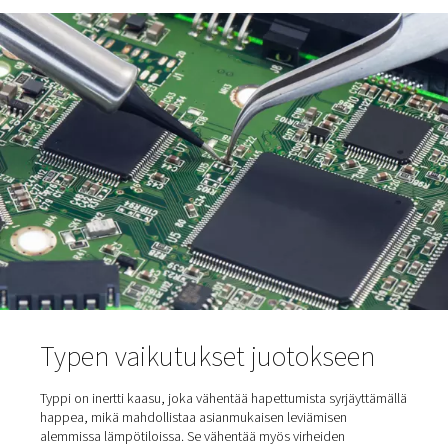
muodostuu aalto, joka liittää komponentit piirilevyyn.
Jäähdytys: Juotosvaiheen
jälkeen levy jäähdytet
huoneenlämpöiseksi.
Puhdistus:
Viimeisessä vaiheessa vuotajäämät
puhdistetaan ja levy pestään liuottimilla.
Sekä osakaasukäsittely että tunnelijärjestelmä vähentäv
merkittävästi kuonan kertymistä, mutta koska aaltojuo
tunnelijärjestelmä toimii kaikissa vaiheissa typpiympäris
on tehokkaampi kuin osakaasujärjestelmä ja tuottaa 
kuonaa, mikä vähentää sen poistamista ja korvaamista
juotteella, mikä johtaa pienempään juotoksen kulutukse
kustannuksiin. Typpi ei kuitenkaan pelkästään vähennä