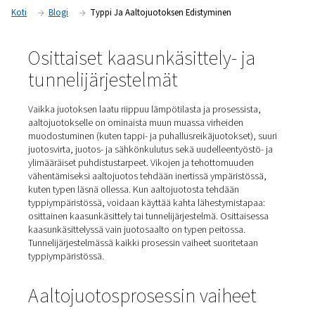
piirilevyyn. Vaikka se sopii parhaiten läpireikäasennukseen, s
käytetään myös pinta-asennustekniikassa (SMT).
Koti
Blogi
Typpi Ja Aaltojuotoksen Edistyminen
Osittaiset kaasunkäsittely- j
tunnelijärjestelmät
Vaikka juotoksen laatu riippuu lämpötilasta ja prosessis
aaltojuotokselle on ominaista muun muassa virheiden
muodostuminen (kuten tappi- ja puhallusreikäjuotokset)
juotosvirta, juotos- ja sähkönkulutus sekä uudelleentyös
ylimääräiset puhdistustarpeet. Vikojen ja tehottomuude
vähentämiseksi aaltojuotos tehdään inertissä ympäristö