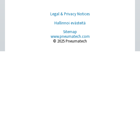
Mittauslaitteet
Hengitysilman puhdistus
Lisää tuotteita
RESOURCES
Learn more about who we are, how our products are applied 
world settings, and stay informed with insights from our blog
Tietoa meistä
Applications