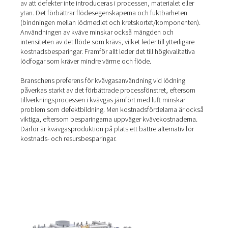
Kvävepåverkan på lödning
Kväve är en inert gas som minskar oxidationen genom at
förskjuta syre, vilket möjliggör lämplig spridning vid lägr
temperaturer. Det minskar också bildandet av defekter 