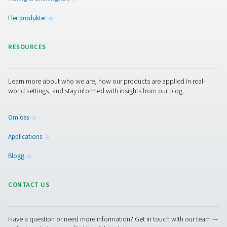
Kontakta oss
​Förbättra din våglödningsprocess med fördelarna med 
Upptäck hur integrering av kvävgas kan förbättra
flödesegenskaperna, minska flödesförbrukningen och led
renare och mer tillförlitliga lödfogar. Kontakta oss idag fö
reda på mer om våra kvävgaslösningar och förbättra din
Kontakta våra kväveexperter
Facebook
Messenger
X
Linkedin
Mail