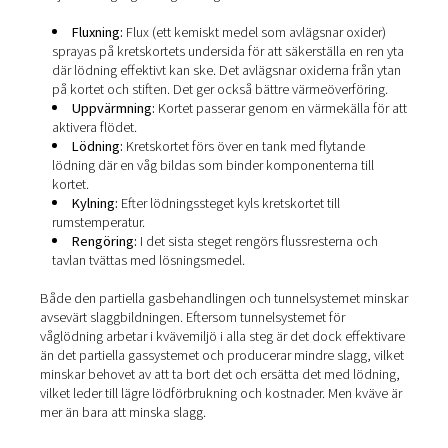
kan endera av två metoder användas: partiell gasbehan
eller tunnelsystem. Vid partiell gasbehandling är endast
täckt av kväve. I tunnelsystemet utförs alla steg i proces
kvävemiljö.
Steg i våglödningsprocessen
Följande steg ingår i våglödningen:
Fluxning:
Flux (ett kemiskt medel som avlägsnar ox
sprayas på kretskortets undersida för att säkerställa e
där lödning effektivt kan ske. Det avlägsnar oxiderna f
på kortet och stiften. Det ger också bättre värmeöverf
Uppvärmning:
Kortet passerar genom en värmekäll
aktivera flödet.
Lödning:
Kretskortet förs över en tank med flytan
lödning där en våg bildas som binder komponenterna t