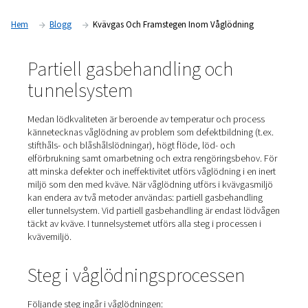
lödvåg. Detta löder komponenterna till kretskortet. Även om 
lämpat för genomgångsmontering används det även i ytmont
(SMT).
Hem
Blogg
Kvävgas Och Framstegen Inom Våglödni
Partiell gasbehandling och
tunnelsystem
Medan lödkvaliteten är beroende av temperatur och pr
kännetecknas våglödning av problem som defektbildning
stifthåls- och blåshålslödningar), högt flöde, löd- och
elförbrukning samt omarbetning och extra rengöringsbe
att minska defekter och ineffektivitet utförs våglödning i 
miljö som den med kväve. När våglödning utförs i kvävg