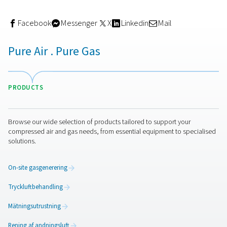
Kvävgas på plats för
kvalitetslödning
En
kvävgasgenerator på plats
ger dig inte bara kontroll 
luftens renhet för lödning (vilket är avgörande för att säk
lämpligt lödspridningsbeteende vid lägre temperaturer),
minskar också dina driftskostnader (jämfört med tillförs
tredje part) och säkerställer att du har ett konstant flöde
kvävgas när stillestånd kan avbryta produktionen.
Att själv generera kvävgas med en kvävgasgenerator på 
möjliggör säkrare hantering och säkerställer ett lägre
koldioxidavtryck. Dessutom är kvävgasgeneratorer på p
som de från Pneumatech, enkla att integrera i befintliga