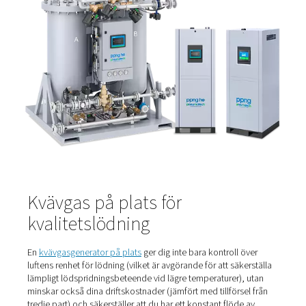
av att defekter inte introduceras i processen, materialet 
ytan. Det förbättrar flödesegenskaperna och fuktbarhet
(bindningen mellan lödmedlet och kretskortet/kompone
Användningen av kväve minskar också mängden och
intensiteten av det flöde som krävs, vilket leder till ytterl
kostnadsbesparingar. Framför allt leder det till högkvalit
lödfogar som kräver mindre värme och flöde.
Branschens preferens för kvävgasanvändning vid lödnin
påverkas starkt av det förbättrade processfönstret, eft
tillverkningsprocessen i kvävgas jämfört med luft minska
problem som defektbildning. Men kostnadsfördelarna ä
viktiga, eftersom besparingarna uppväger kvävekostnad
Därför är kvävgasproduktion på plats ett bättre alternati
kostnads- och resursbesparingar.