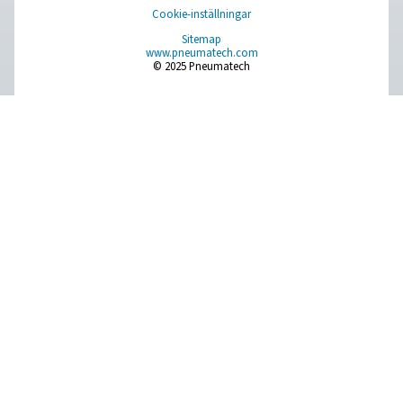
Fler produkter
RESOURCES
Learn more about who we are, how our products are applied 
world settings, and stay informed with insights from our blog
Om oss
Applications
Blogg