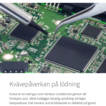
kortet.
Kylning:
Efter lödningssteget kyls kretskortet till
rumstemperatur.
Rengöring:
I det sista steget rengörs flussresterna
tavlan tvättas med lösningsmedel.
Både den partiella gasbehandlingen och tunnelsysteme
avsevärt slaggbildningen. Eftersom tunnelsystemet för
våglödning arbetar i kvävemiljö i alla steg är det dock ef
än det partiella gassystemet och producerar mindre slag
minskar behovet av att ta bort det och ersätta det med 
vilket leder till lägre lödförbrukning och kostnader. Men 
mer än bara att minska slagg.