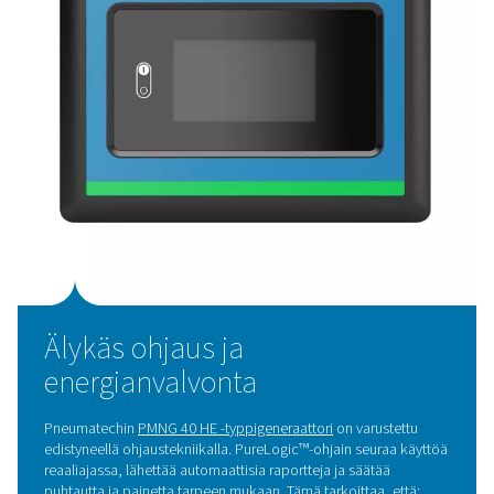
Oman typentuotannon keske
tulokset
Typpigeneraattori on toiminut asennuksesta lähtien
moitteettomasti. Varakryosäiliötä ei ole koskaan käytet
tuotanto on myös antanut yritykselle enemmän joustavu
typen käytössä.
Nyt he voivat: