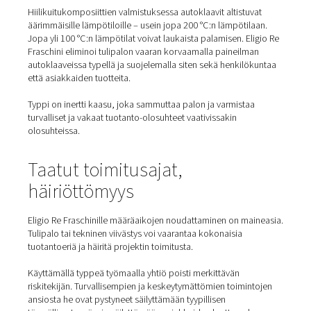
Parempi turvallisuus autoklaavitoiminnoissa
Luotettavat toimitusajat asiakasprojekteihin
Pienempi energiankulutus ja pienemmät
käyttökustannukset
Yhteistyö Pneumatechin kanssa tarjosi räätälöidyn
typentuotantojärjestelmän, joka täytti kaikki nämä tavoit
ylitti odotukset.
Parempi laitosturvallisuus t
avulla
Hiilikuitukomposiittien valmistuksessa autoklaavit altist
äärimmäisille lämpötiloille – usein jopa 200 °C:n lämpöti
Jopa yli 100 °C:n lämpötilat voivat laukaista palamisen. E
Fraschini eliminoi tulipalon vaaran korvaamalla paineil