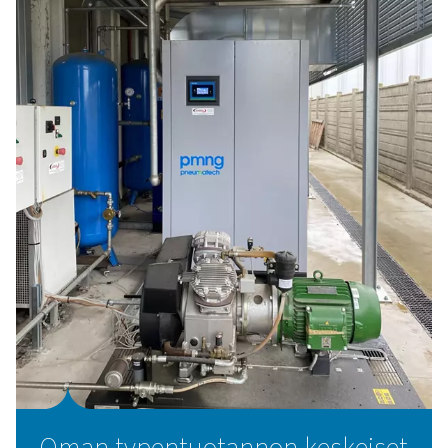
täsmällisyytensä – ja säilyttämään asiakkaiden luottamu
Alhaiset energiakustannuks
alusta alkaen
Energiansäästö oli kriittinen tekijä oman typpituotannon
valinnassa. Sisäinen kustannusanalyysi osoitti, että type
tuottaminen paikan päällä oli huomattavasti taloudelli
kuin nestemäisen typen ostaminen ja varastointi.
Tulokset olivat välittömiä:
Vähentää riippuvuutta ulkoisista toimittajista
Kasvanut kassavirta
Sijoitetun pääoman tuotto vain
2-3 vuodessa alun 
pelätyn 20 vuoden sijaan
"Ajattelimme, että sen rikkoutuminen kestää 20 vuotta