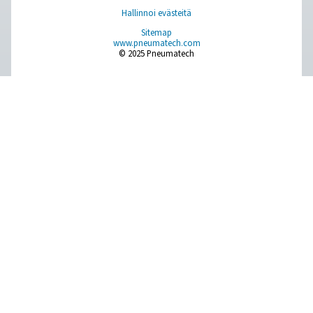
Browse our wide selection of products tailored to support 
compressed air and gas needs, from essential equipment to
solutions.
Paikan päällä tapahtuva N2 -tuotanto
Paineilman käsittely
Mittauslaitteet
Hengitysilman puhdistus
Lisää tuotteita