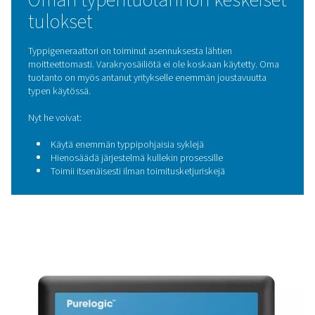
ensimmäisen kuukauden loppuun mennessä tiesimme
siihen menisi vain kaksi tai kolme."
- Eligio Re Fraschini S.p.A.