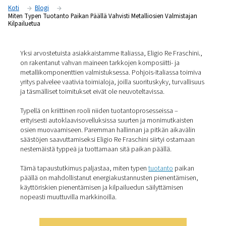
kilpailuetua
Koti
Blogi
Miten Typen Tuotanto Paikan Päällä Vahvisti Metalliosien Valmi
Kilpailuetua
Yksi arvostetuista asiakkaistamme Italiassa, Eligio Re Fr
on rakentanut vahvan maineen tarkkojen komposiitti- ja
metallikomponenttien valmistuksessa. Pohjois-Italiassa
yritys palvelee vaativia toimialoja, joilla suorituskyky, tur
ja täsmälliset toimitukset eivät ole neuvoteltavissa.
Typellä on kriittinen rooli niiden tuotantoprosesseissa –
erityisesti autoklaavisovelluksissa suurten ja monimutka
osien muovaamiseen. Paremman hallinnan ja pitkän aika