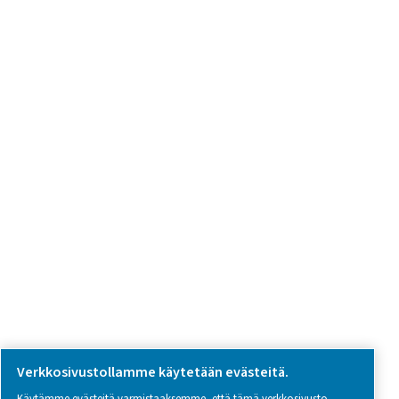
we're here to help you find the right solution.
Tuotekysely
Ota yhteyttä
SOCIAL MEDIA
Follow us on social media for updates, insights, and a close
what we’re working on.