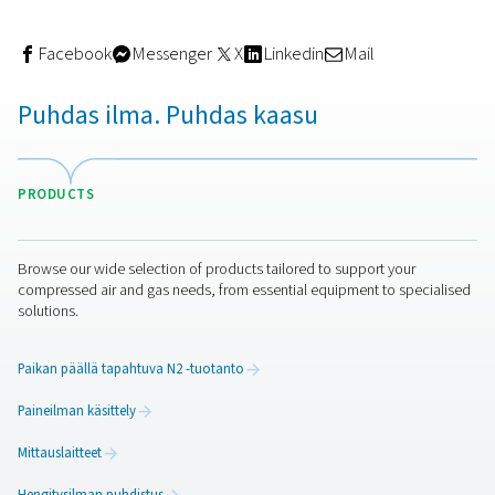
Jopa
51 % pienemmät käyttökustannukset
kalvogeneraattoreihin verrattuna
Keskimääräinen
energiansäästö 35%
Saumaton integrointi tuotannon työnkulkuihin
Räätälöity
typentuotantojärjestelmä
Pneumatech suunnitteli yhteistyössä paikallisen jälleen
Lombarda Compressorin kanssa täydellisen, räätälöidy
ratkaisun. Asennettuun järjestelmään kuuluvat:
1 PMNG 40 HE -typpigeneraattori
2 tehostinta (40 bar)