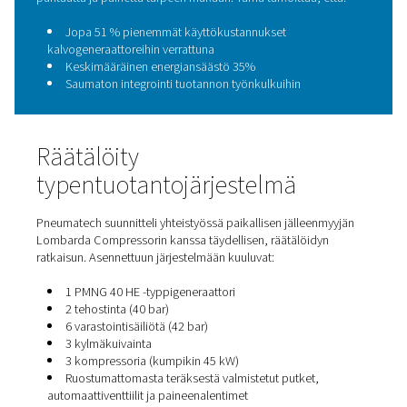
Käytä enemmän typpipohjaisia syklejä
Hienosäädä järjestelmä kullekin prosessille
Toimii itsenäisesti ilman toimitusketjuriskejä