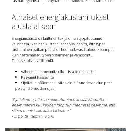
autoklaaveissa typellä ja suojelemalla siten sekä henkil
että asiakkaiden tuotteita.
Typpi on inertti kaasu, joka sammuttaa palon ja varmist
turvalliset ja vakaat tuotanto-olosuhteet vaativissakin
olosuhteissa.
Taatut toimitusajat,
häiriöttömyys
Eligio Re Fraschinille määräaikojen noudattaminen on m
Tulipalo tai tekninen viivästys voi vaarantaa kokonaisia
tuotantoeriä ja häiritä projektin toimitusta.
Käyttämällä typpeä työmaalla yhtiö poisti merkittävän
riskitekijän. Turvallisempien ja keskeytymättömien toimi
ansiosta he ovat pystyneet säilyttämään tyypillisen