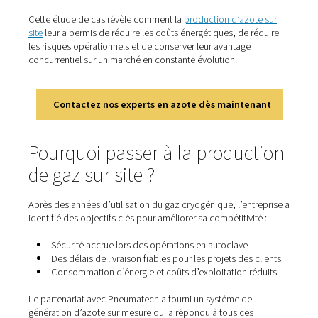
la performance, la sécurité et la ponctualité des livraiso
sont pas négociables.
L’azote joue un rôle essentiel dans leurs processus de
production, en particulier dans les applications d’autoc
pour le moulage de grandes pièces complexes. Pour ob
meilleur contrôle et des économies à long terme, Eligio
Fraschini est passé de l’achat d’azote liquide à sa prod
sur site.
Cette étude de cas révèle comment la
production d’azo
site
leur a permis de réduire les coûts énergétiques, de 
les risques opérationnels et de conserver leur avantage
concurrentiel sur un marché en constante évolution.
Contactez nos experts en azote dès mainte