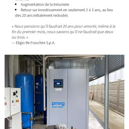
Pour Eligio Re Fraschini, le respect des délais est une q
de réputation. Un incendie ou un retard technique pourr
compromettre des lots de production entiers et perturbe
livraison du projet.
En utilisant de l’azote sur site, l’entreprise a éliminé un 
risque majeur. Grâce à des opérations plus sûres et
ininterrompues, ils ont pu maintenir leur ponctualité
caractéristique et préserver la confiance des clients.
Faibles coûts énergétiques 
le premier jour
Les économies d’énergie ont été un facteur essentiel da
choix de la production d’azote en interne. Une analyse i
des coûts a montré que la production d’azote sur site ét
nettement plus économique que l’achat et le stockage 