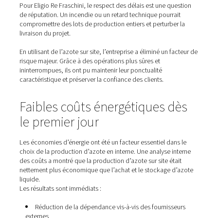
l’usine grâce à l’azote
Lors de la fabrication de composites en fibres de carbo
autoclaves sont exposés à des températures extrêmes, 
atteignent souvent 200 °C. Même des températures supé
100 °C peuvent déclencher une combustion. En remplaça
comprimé par de l’azote dans les autoclaves, Eligio Re 
a éliminé le risque d’incendie, protégeant à la fois le pe
et les produits des clients.
L’azote, étant un gaz inerte, agit comme un extincteur,
garantissant des conditions de production sûres et stab
même dans des circonstances difficiles.
Délais de livraison garantis,
perturbation