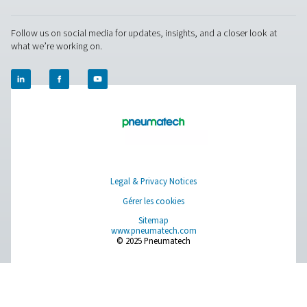
Contactez nos experts en azote dès maintena
Facebook
Messenger
X
Linkedin
Mail
Pure Air . Pure Gas.
PRODUCTS
Browse our wide selection of products tailored to support 
compressed air and gas needs, from essential equipment to