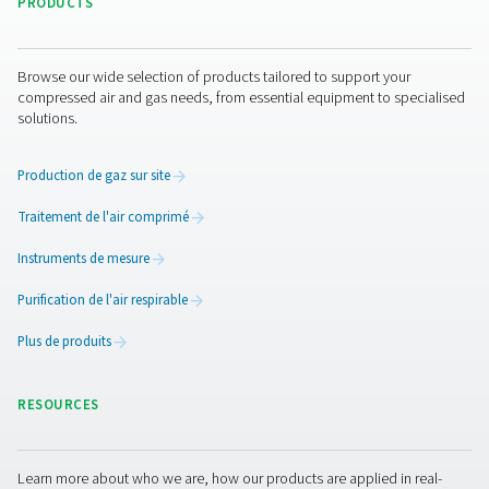
Système de génération d'az
sur mesure
En collaboration avec le distributeur local Lombarda
Compressori, Pneumatech a conçu une solution complèt
mesure. Le système installé comprend :
1 générateur d'azote PMNG 40 HE
2 surpresseurs (40 bar)
6 réservoirs de stockage (42 bar)
3 sécheurs par réfrigération
3 compresseurs (45 kW chacun)
Tuyauterie en acier inoxydable, vannes automatiqu
réducteurs de pression