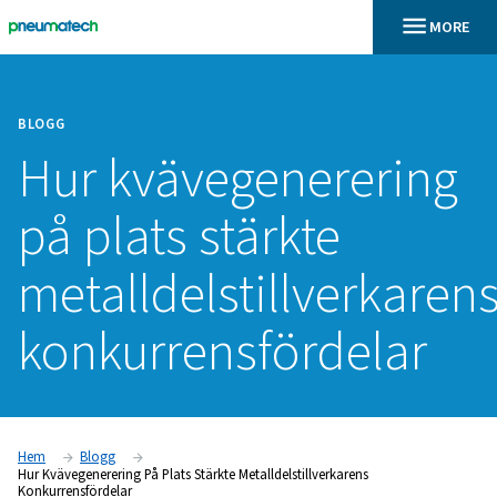
BLOGG
Hur kvävegenerer
på plats stärkte
metalldelstillverk
konkurrensfördel