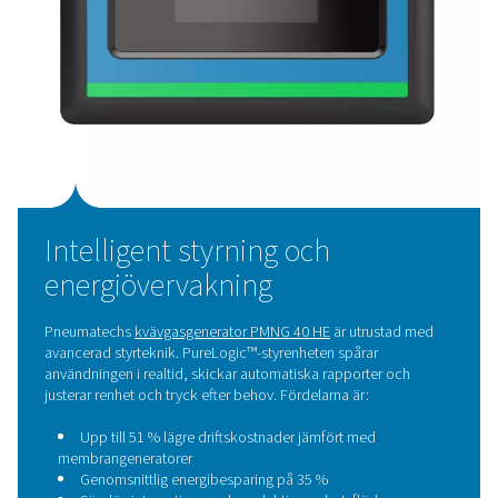
Viktiga resultat från egen
kvävgasproduktion
Sedan installationen har kvävgasgeneratorn levererat felf
prestanda. Backup-kryotanken har aldrig använts.
Egenproduktionen har också gett företaget större flexibili
och när kväve används.
Nu kan de:
Kör fler kvävebaserade cykler
Finjustera systemet för varje process
Arbeta självständigt, utan risker i leveranskedjan