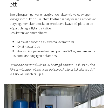
säkerställer säkra och stabila produktionsförhållanden 
under krävande förhållanden.
Garanterade leveranstider, n
avbrott
För Eligio Re Fraschini är det en renomméfråga att hålla
deadlines. En brand eller teknisk försening kan äventyra
produktionsbatcher och störa projektleveransen.
Genom att använda kväve på platsen eliminerade företa
stor riskfaktor. Med säkrare, oavbruten drift har de kunn
upprätthålla sin typiska punktlighet – och bevara kunde
förtroende.
Låga energikostnader från d