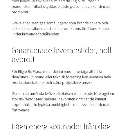
Lägre energiförbrukning och driftskostnader
Samarbetet med Pneumatech gav ett anpassat
kvävegenereringssystem som uppfyllde alla dessa mål 
överträffade förväntningarna.
Förbättrad anläggningssäke
med kvävgas
Vid tillverkning av kolfiberkompositer utsätts autoklaver 
extrema temperaturer – ofta upp till 200 °C. Även temper
över 100 °C kan utlösa förbränning. Genom att ersätta tr
med kväve i autoklaver eliminerade Eligio Re Fraschini
brandrisken, vilket skyddade både personal och kunde
produkter.
Kväve är en inert gas som fungerar som brandsläckare 