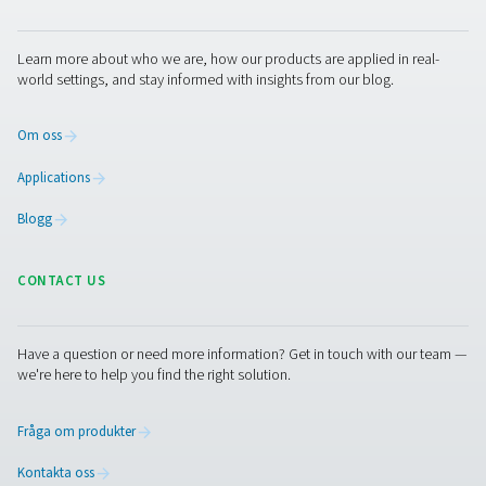
Systemet är helt automatiserat och byggt för att hålla Eli
Fraschinis produktionslinje säker, kostnadseffektiv och
framtidssäker.
Är du redo att uppgradera d
kvävgasförsörjning?
Om du vill sänka kostnaderna, förbättra anläggningens 
och få full kontroll över din gasförsörjning är kvävegene
plats en beprövad lösning. Våra experter står redo att hj
att utforma ett system som matchar dina specifika
tillverkningsbehov.
Kontakta oss idag
för skräddarsydd
rådgivning och en lösning som är byggd för din verksam