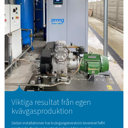
ett
Energibesparingar var en avgörande faktor vid valet av 
kvävgasproduktion. En intern kostnadsanalys visade att 
betydligt mer ekonomiskt att producera kväve på plats ä
köpa och lagra flytande kväve.
Resultaten var omedelbara:
Minskat beroende av externa leverantörer
Ökat kassaflöde
Avkastning på investeringen på bara
2-3 år, snarar
20 som ursprungligen befarades
”Vi trodde att det skulle ta 20 år att gå sönder – i slutet
första månaden visste vi att det bara skulle ta två eller tr
- Eligio Re Fraschini S.p.A.