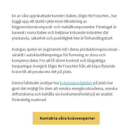
Hem
Blogg
Hur Kvävegenerering På Plats Stärkte Metalldelstillverkarens
Konkurrensfördelar
En av våra uppskattade kunder i Italien, Eligio Re Fraschi
byggt upp ett starkt rykte inom tillverkning av
högprecisionskomposit- och metallkomponenter. Företa
baserat i norra Italien och betjänar krävande industrier d
prestanda, säkerhet och punktlighet inte är förhandlings
Kvävgas spelar en avgörande roll i deras produktionspr
särskilt i autoklavtillämpningar för formning av stora och
komplexa delar. För att få större kontroll och långsiktiga
besparingar övergick Eligio Re Fraschini från att köpa fl
kväve till att producera det på plats.