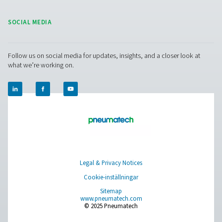
Kontakta våra kväveexperter
Facebook
Messenger
X
Linkedin
Mail
Pure Air . Pure Gas
PRODUCTS
Browse our wide selection of products tailored to support 
compressed air and gas needs, from essential equipment to
solutions.