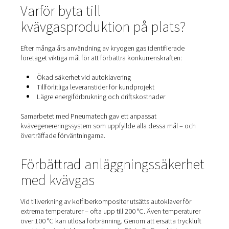
Denna fallstudie avslöjar hur
kvävgasproduktion
på plat
gjort det möjligt för dem att minska energikostnaderna,
driftsriskerna och behålla sin konkurrensfördel på en s
föränderlig marknad.
Kontakta våra kväveexperter
Varför byta till
kvävgasproduktion på plats
Efter många års användning av kryogen gas identifierad
företaget viktiga mål för att förbättra konkurrenskraften:
Ökad säkerhet vid autoklavering
Tillförlitliga leveranstider för kundprojekt