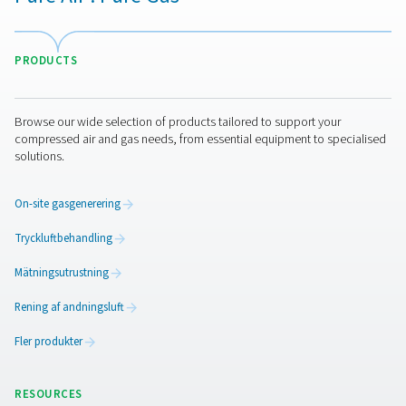
Sömlös integration med produktionsarbetsflöden
Anpassat
kvävegenereringssystem
I samarbete med den lokala distributören Lombarda
Compressori utvecklade Pneumatech en komplett,
skräddarsydd lösning. Det installerade systemet omfatta
1 PMNG 40 HE kvävgasgenerator
2 boosters (40 bar)
6 lagringstankar (42 bar)
3 kyltorkar
3 kompressorer (45 kW vardera)
Rör i rostfritt stål, automatiska ventiler och tryckr