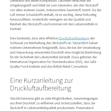
Wie bekomme ich Stickstoff 
Lebensmittelqualität?
Es gibt zwei Möglichkeiten, lebensmitteltauglichen Stick
erhalten. Einer ist, es bei einem Lieferanten zu kaufen. Da
jedoch teuer und hat mehrere weitere Nachteile: Es stell
logistische Herausforderungen dar und könnte zu
Lieferengpässen führen. Zudem stellen die schweren
Stickstoffbehälter unter Druck eine Gefahr für die
Arbeitssicherheit dar.
Die zweite Methode besteht darin,
Stickstoff vor Ort zu
erzeugen
. Dies ist viel kostengünstiger, gewährleistet ei
konstante Versorgung und ermöglicht Ihnen die Auswahl
erforderlichen Stickstoffreinheit.
Für die Stickstofferzeugung vor Ort benötigen Sie einen