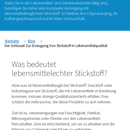
Stickstoff spielt eine wesentliche Rolle, um unsere Lebensmit
halten und ihre Haltbarkeit zu verlängern. In einem Prozess
Modified Atmosphere Packaging (MAP) verdrängt er die Um
in Lebensmittelbehältern. Dies hält andere Gase, insbesond
Sauerstoff, vom Lebensmittel fern und verlangsamt dessen 
Wenn Sie in der Lebensmittel- und Getränkeindustrie tätig si
benötigen Sie daher eine konstante Versorgung mit
lebensmitteltauglichem Stickstoff. So bleiben Ihre Chips knus
Kaffee geschmackvoll und Ihr Wein schmackhaft.
Startseite
Blog
Der Schlüssel Zur Erzeugung Von Stickstoff In Lebensmittelquali
Was bedeutet
lebensmittelechter Stickstof