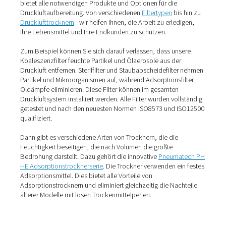
Generator und einen Kompressor. Letzterer verdichtet d
Umgebungsluft und leitet sie zum Generator, der den Sti
von allen anderen Gasen, insbesondere Sauerstoff, trenn
Luft immer Schadstoffe enthält, ist es wichtig, diese früh
herauszufiltern. Andernfalls verringern sie die Qualität u
Reinheit des Stickstoffs und kommen mit den Lebensmit
Kontakt.
Dies bedeutet, dass eine effektive
Druckluftaufbereitun
Schlüssel zur Reinhaltung des Stickstoffs ist. Tatsächlic
mehrere Unternehmen festgestellt, dass die bei der Ver
und Verpackung verwendete Druckluft eine mögliche B
für die Sicherheit der Lebensmittel darstellt. Dazu gehör
International Organization for Standardization (ISO), da
Quality Food Institute und das British Retail Consortium
Eine Kurzanleitung zur
Druckluftaufbereitung