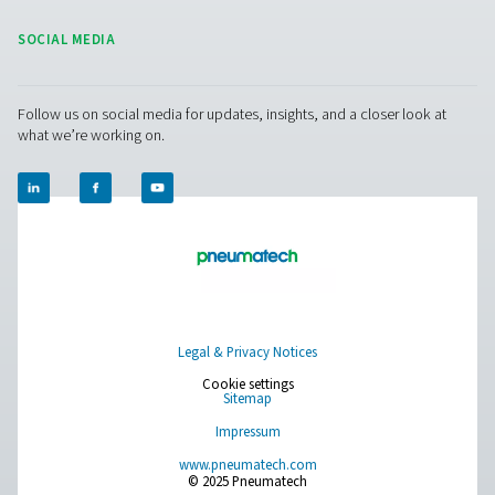
Browse our wide selection of products tailored to support 
compressed air and gas needs, from essential equipment to
solutions.
Gaserzeugung vor Ort
Druckluftaufbereitung
Messausrüstung
Reinigung der Atemluft
Weitere Produkte
RESOURCES