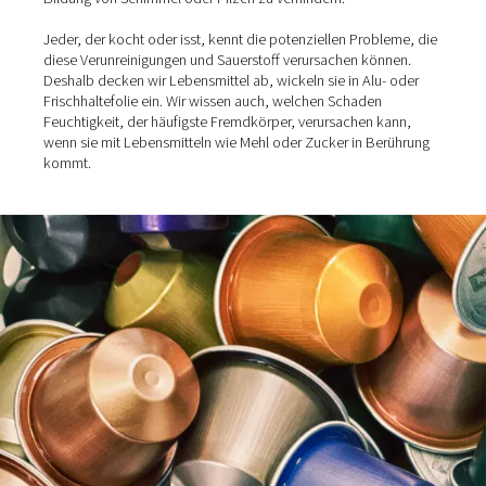
Aber was ist lebensmitteltauglicher Stickstoff? Druckluft
Industriegase wie Stickstoff, die mit Lebensmitteln in B
kommen, müssen strenge Qualitätsstandards erfüllen. D
schützt die Verbraucher, die diese Produkte zu sich ne
Ziel ist es, Verunreinigungen wie Feuchtigkeit, Partikel,
Mikroorganismen oder Ölreste von den Lebensmitteln
fernzuhalten. Dies ist entscheidend, um sie zu erhalten 
Bildung von Schimmel oder Pilzen zu verhindern.
Jeder, der kocht oder isst, kennt die potenziellen Probl
diese Verunreinigungen und Sauerstoff verursachen kön
Deshalb decken wir Lebensmittel ab, wickeln sie in Alu-
Frischhaltefolie ein. Wir wissen auch, welchen Schaden
Feuchtigkeit, der häufigste Fremdkörper, verursachen k
wenn sie mit Lebensmitteln wie Mehl oder Zucker in Be
kommt.