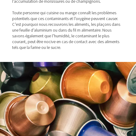
Mais qu’est-ce que l’azote alimentaire ? L’air comprimé 
gaz industriels, comme l’azote, qui entrent en contact a
aliments doivent répondre à des normes de qualité stric
protège les consommateurs qui finissent par ingérer ces
produits.
L’objectif est de maintenir les contaminants tels que l’h
les particules, les micro-organismes ou les résidus d’hui
l’écart des aliments. C’est essentiel pour la préserver et 
l’accumulation de moisissures ou de champignons.
Toute personne qui cuisine ou mange connaît les prob
potentiels que ces contaminants et l’oxygène peuvent c
C’est pourquoi nous recouvrons les aliments, les plaço
une feuille d’aluminium ou dans du fil m alimentaire. No
savons également que l’humidité, le contaminant le plu
courant, peut être nocive en cas de contact avec des al
tels que la farine ou le sucre.