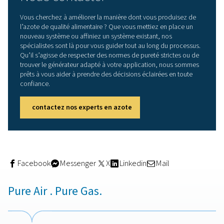
Heureusement, il existe de nombreuses façons d’élimine
contaminants de votre air comprimé et de garantir la p
d’azote de qualité alimentaire. Pneumatech propose tou
produits et options de traitement d’air nécessaires. Des
différents types de
filtres
aux
sécheurs
d’air, nous vous 
faire le travail, à protéger vos aliments et vos clients fina
Par exemple, vous pouvez compter sur nos filtres coale
pour éliminer les particules humides et les aérosols d’hu
l’air comprimé. Les filtres stériles et les filtres d’éliminat
poussière traitent les particules et les micro-organismes
que les filtres d’adsorption éliminent la vapeur d’huile. Ce
peuvent être installés dans l’ensemble du système d’air
comprimé. Tous ont été entièrement testés et qualifiés
conformément aux dernières normes ISO8573 et ISO125
Ensuite, il existe différents types de sécheurs qui élimine
l’humidité qui représente la plus grande menace en ter
volume. Cela inclut la série innovante de
sécheurs par