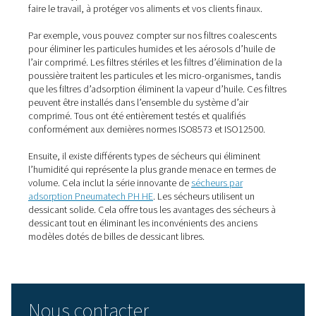
ambiant et l’envoie au générateur, qui sépare l’azote de 
autres gaz, en particulier l’oxygène. Étant donné que l’ai
contient toujours des contaminants, il est essentiel de les
au début de ce processus. Sinon, ils réduiront la qualité 
pureté de l’azote et entreront en contact avec les alimen
Cela signifie qu’un
traitement d’air
efficace est essentiel
maintenir la pureté de l’azote. En fait, plusieurs organis
identifié l’air comprimé utilisé dans le traitement et l’em
comme une menace potentielle pour la sécurité de l’air
alimentaire. Il s’agit notamment de l’Organisation intern
de normalisation (ISO), du Safe Quality Food Institute et
British Retail Consortium.
Un guide rapide sur le
traitement de l’air