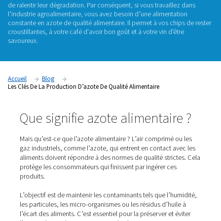
L’azote joue un rôle essentiel dans le maintien de la fraîche
aliments et l’augmentation de leur durée de conservation. D
processus appelé conditionnement sous atmosphère modifié
déplace l’air ambiant dans les contenants alimentaires. Cel
maintenir les autres gaz, en particulier l’oxygène, à l’écart d
de ralentir leur dégradation. Par conséquent, si vous travaill
l’industrie agroalimentaire, vous avez besoin d’une alimenta
constante en azote de qualité alimentaire. Il permet à vos ch
croustillantes, à votre café d'avoir bon goût et à votre vin d'ê
savoureux.
Accueil
Blog
Les Clés De La Production D’azote De Qualité Alimentaire
Que signifie azote alimentair