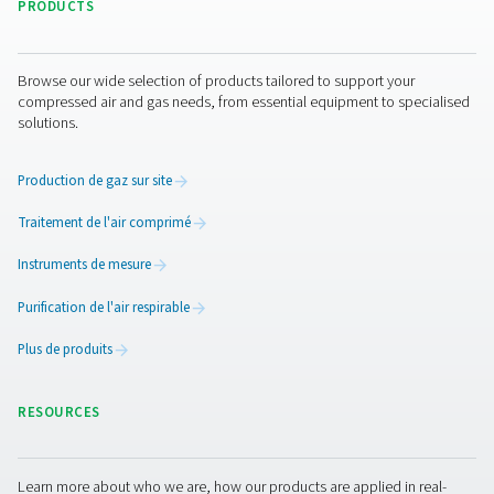
adsorption Pneumatech PH HE
. Les sécheurs utilisent u
dessicant solide. Cela offre tous les avantages des séch
dessicant tout en éliminant les inconvénients des ancie
modèles dotés de billes de dessicant libres.
Nous contacter
Vous cherchez à améliorer la manière dont vous produi
l’azote de qualité alimentaire ? Que vous mettiez en pla
nouveau système ou affiniez un système existant, nos
spécialistes sont là pour vous guider tout au long du pr
Qu’il s’agisse de respecter des normes de pureté stricte
trouver le générateur adapté à votre application, nous
prêts à vous aider à prendre des décisions éclairées en 
confiance.