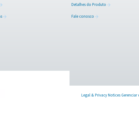
a como você gera nitrogênio de grau alimentar? Quer esteja 
ara guiá-lo pelo processo. Desde atender aos rigorosos padrões
mar decisões confiantes e informadas.
ialistas em nitrogênio
X
Linkedin
Mail