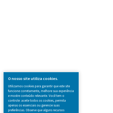
PRODUCTS
Browse our wide selection of products tailor
to support your compressed air and gas need
from essential equipment to specialised
solutions.
Geração de gás no local
Tratamento de ar comprimido
Equipamentos de medição
Purificadores de ar respirável