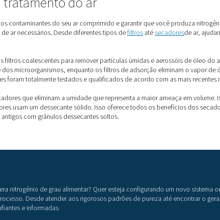
trogênio de grau alimentar?
itrogênio de grau alimentar. Um é comprá-lo de um fornecedor.
resultar em gargalos de suprimento. Além disso, os recipiente
nitrogênio no local
. Isso é muito menos caro, garante um forne
io no local, você precisa de um gerador e um compressor. Este
ros gases — especialmente o oxigênio. Como o ar sempre contém
 qualidade e a pureza do nitrogênio e entrarão em contato com 
ento de ar
eficaz é a chave para manter o nitrogênio puro. Na
como uma possível ameaça à segurança do ar alimentar. Esse
ritish Retail Consortium.