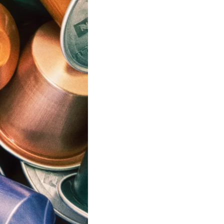
inantes e oxigênio podem causar. É por isso que cobrimos o
, o contaminante mais comum, pode causar se entrar em con