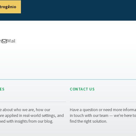
o para o tratamento do ar
iras de eliminar os contaminantes do seu ar comprimido e gara
 de tratamento de ar necessários. Desde diferentes tipos de
fi
ais.
ar com nossos filtros coalescentes para remover partículas úmi
as partículas e dos microorganismos, enquanto os filtros de a
imido. Todos eles foram totalmente testados e qualificados 
ntes tipos de secadores que eliminam a umidade que represent
PH HE
. Os secadores usam um dessecante sólido. Isso oferec
s modelos mais antigos com grânulos dessecantes soltos.
ato