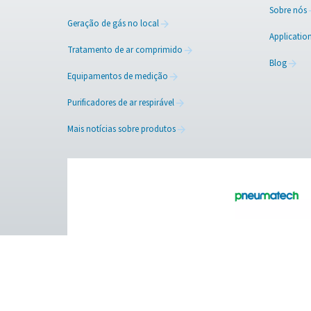
Procurando melhorar a form
especialistas estão aqui p
prontos para ajudá-lo a to
Contate nossos espec
Facebook
Messenger
Pure Air . Pure Gas