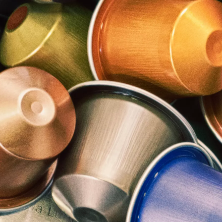
s.
he ou coma conhece os potenciais problemas que esses contam
mínio ou saran wrap. Também sabemos o dano que a umidade
açúcar.