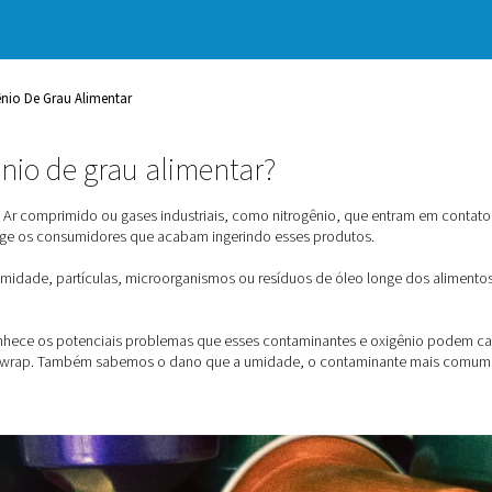
ele desloca o ar ambiente em
 gases, especialmente oxigênio,
o. Portanto, se você estiver
s, você precisa de um
 alimentar. Mantém as batatas
aboroso.
ara Gerar Nitrogênio De Grau Alimentar
a nitrogênio de grau alimentar?
grau alimentício? Ar comprimido ou gases industriais, como ni
dade. Isso protege os consumidores que acabam ingerindo ess
nantes como umidade, partículas, microorganismos ou resíduos 