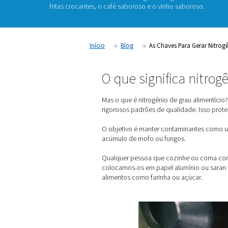
Embalagem em Atmosfera Modificada (MAP), 
recipientes de alimentos. Isso mantém outros
longe do alimento e desacelera sua degradaçã
operando na indústria de alimentos e bebida
fornecimento constante de nitrogênio de grau
fritas crocantes, o café saboroso e o vinho s
Início
Blog
As Chaves P
O que signific
Mas o que é nitrogênio de 
rigorosos padrões de quali
O objetivo é manter contami