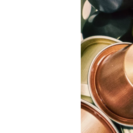
acúmulo de mofo ou fungo
Qualquer pessoa que cozin
colocamos-os em papel alu
alimentos como farinha ou 