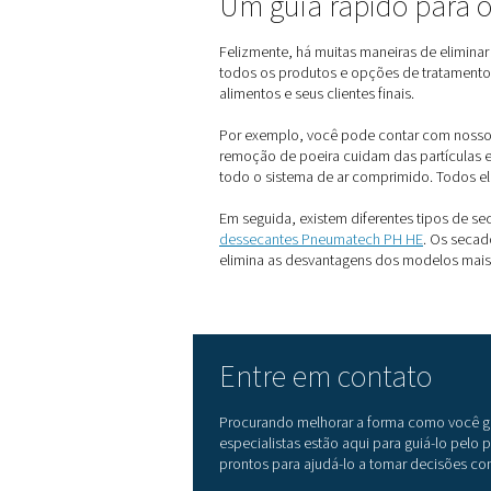
Como obter ni
Há duas maneiras de obter n
desafios logísticos e pode 
ocupacional.
O segundo método é gerar
necessária.
Para a geração de nitrogên
nitrogênio de todos os out
contrário, eles reduzirão a
Isso significa que um
tratam
processamento e embalagem 
Quality Food Institute e o B