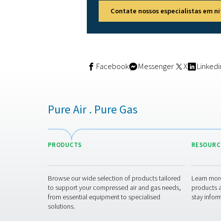
Um guia rápid
Felizmente, há muitas mane
todos os produtos e opções
alimentos e seus clientes fin
Por exemplo, você pode cont
remoção de poeira cuidam d
todo o sistema de ar compr
Em seguida, existem difere
dessecantes Pneumatech 
elimina as desvantagens do
Entre em cont