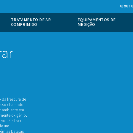
 DE GÁS NO
TRATAMENTO DE AR
COMPRIMIDO
a gerar
 grau
 na manutenção da frescura de
útil. Em um processo chamado