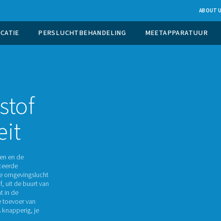
UCTIE OP LOCATIE
PERSLUCHTBEHANDELING
t het
 stikstof
aliteit
dsel vers te houden en de
ces dat gemodificeerde
erplaatst het de omgevingslucht