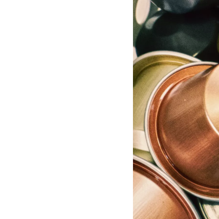
Iedereen die kookt of eet,
aluminiumfolie of saran wr
voedingsmiddelen zoals blo