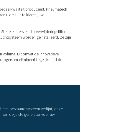
liteit?
en leverancier te kopen. Dat is echter duur en heeft nog een aant
unten. Bovendien vormen de zware stikstoftanks onder druk een 
oor een stabiele toevoer en stelt u in staat om de vereiste stiks
ukt de omgevingslucht samen en stuurt deze naar de generator
ngen bevat, is het essentieel om deze vroegtijdig uit dit proces t
met de voedingsmiddelen.
den. Verschillende organisaties hebben zelfs vastgesteld dat de 
eiligheid van de voedsellucht. Deze omvatten de International
 Consortium.
ling