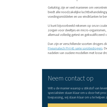
Hoe verkrijgt 
Er zijn twee manieren om sti
nadelen: het brengt logisti
de arbeidsveiligheid.
De tweede methode is het
te kiezen.
Voor stikstofopwekking op 
stikstof scheidt van alle and
Anders verminderen ze de kw
Dit betekent dat een effect
die wordt gebruikt voor ver
Organization for Standardiza
Een beknopte 