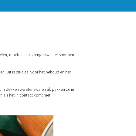
in contact komen met voedingsmiddelen, moeten aan strenge kwal
de buurt van het voedsel te houden. Dit is cruciaal voor het beh