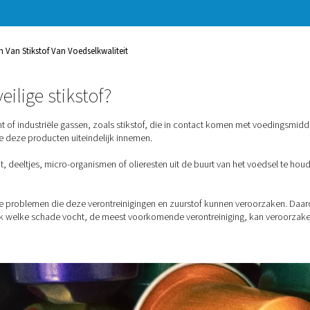
 vooral zuurstof, uit de buurt van
u dus actief bent in de
 u een constante toevoer van
t houdt je chips knapperig, je
 Tot Het Genereren Van Stikstof Van Voedselkwaliteit
oedselveilige stikstof?
stikstof? Perslucht of industriële gassen, zoals stikstof, die 
consumenten die deze producten uiteindelijk innemen.
ngen zoals vocht, deeltjes, micro-organismen of olieresten uit 
rming.