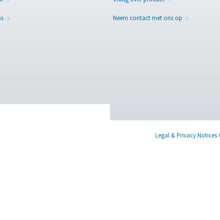
tikstof van levensmiddelenkwaliteit produceert verbeteren? Of
 u door het proces te begeleiden. Van het voldoen aan strenge 
 om u te helpen zelfverzekerde, geïnformeerde beslissingen te 
 onze stikstofexperts
X
Linkedin
Mail