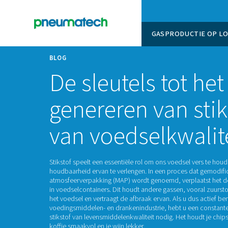
GASPROD
BLOG
De sleutels to
genereren van
van voedselkw
Stikstof speelt een essentiële rol om ons voe
houdbaarheid ervan te verlengen. In een pro
atmosfeerverpakking (MAP) wordt genoemd, v