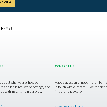
ren om verontreinigingen uit uw perslucht te verwijderen en erv
chtbehandelingsproducten en -opties. Van verschillende soorte
ndklanten te beschermen.
op onze coalescentiefilters om natte deeltjes en olieaerosolen ui
o-organismen, terwijl adsorptiefilters oliedamp elimineren. Dez
n gekwalificeerd volgens de nieuwste normen ISO8573 en ISO125
oorten drogers die de vochtigheid wegnemen die de grootste be
rptiedrogers
. De drogers gebruiken een vast sorptiemiddel. Dit 
en met losse droogmiddelparels.
 op