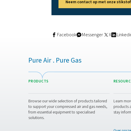
Gelukkig zijn er veel manie
biedt alle noodzakelijke lu
voedingsmiddelen en uw ei
U kunt bijvoorbeeld rekenen 
zorgen voor deeltjes en micr
allemaal volledig getest e
Dan zijn er verschillende s
Pneumatech PH HE-serie so
nadelen van oudere modell
Neem contact