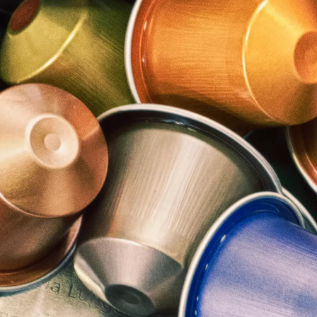
 kent de mogelijke problemen die deze verontreinigingen en z
ap. We weten ook welke schade vocht, de meest voorkomende ve
em of suiker.