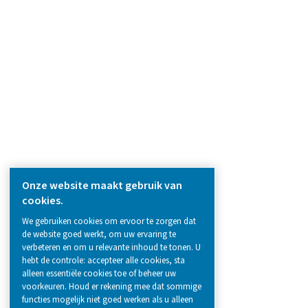
PRODUCTS
Browse our wide selection of products tailor
to support your compressed air and gas need
from essential equipment to specialised
solutions.
Gasproductie op locatie
Persluchtbehandeling
Meetapparatuur
Ademluchtzuivering
Meer producten