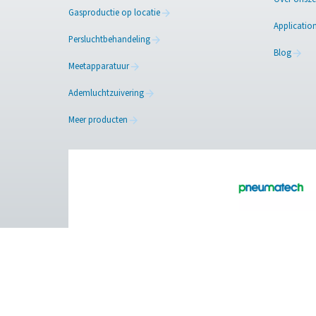
Wilt u de manier waarop u s
specialisten staan klaar om
toepassing, wij staan klaar
Neem contact op met
Facebook
Messenger
Pure Air . Pure Gas