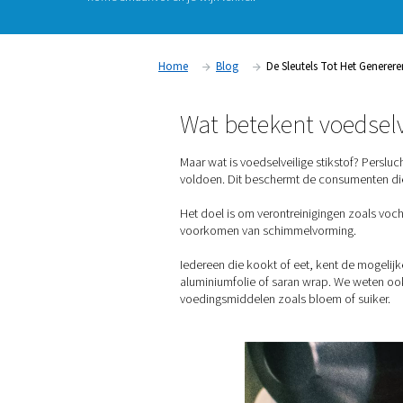
in voedselcontainers. Dit houdt andere gassen,
het voedsel en vertraagt de afbraak ervan. Als 
voedingsmiddelen- en drankenindustrie, hebt
stikstof van levensmiddelenkwaliteit nodig. He
koffie smaakvol en je wijn lekker.
Home
Blog
De Sleutels
Wat betekent v
Maar wat is voedselveilige 
voldoen. Dit beschermt de 
Het doel is om verontreinigi
voorkomen van schimmelvo