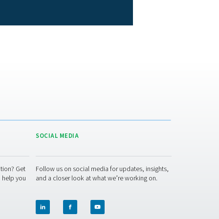
oor te zorgen dat u stikstof van voedselkwaliteit produceert. P
n
filters
tot luchtdrogers
, wij helpen u de klus te klaren, uw
t de perslucht te verwijderen. Steriele filters en stofverwijderin
e filters kunnen in het hele persluchtsysteem worden geïnstallee
00.
dreiging vormt op het gebied van volume. Dit omvat de innovat
biedt alle voordelen van sorptiedrogers en elimineert tegelijkert