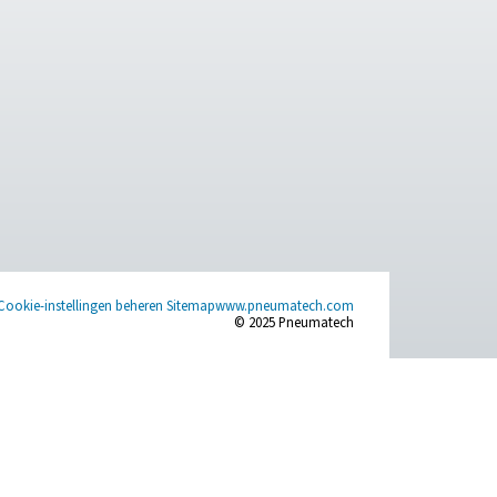
 u nu een nieuw systeem opzet of een bestaand systeem verfijnt
zuiverheidsnormen tot het vinden van de juiste generator voor 
nemen.