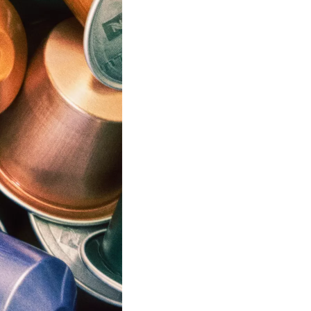
uurstof kunnen veroorzaken. Daarom dekken we etenswaren af, p
rontreiniging, kan veroorzaken als het in contact komt met