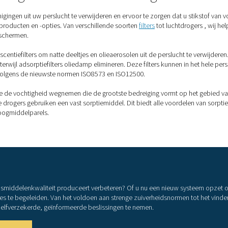
u stikstof van levensmiddelenkwa
kstof van voedselkwaliteit te verkrijgen. De ene is om het bij e
eke uitdagingen met zich mee en kan leiden tot leveringsknelp
genereren van stikstof ter plaatse
. Dit is veel goedkoper, zorgt v
locatie hebt u een generator en een compressor nodig. Deze dr
ere gassen – vooral zuurstof. Aangezien lucht altijd verontreinigi
aliteit en zuiverheid van de stikstof en komen ze in contact 
ieve
luchtbehandeling
de sleutel is om de stikstof zuiver te hou
werking en verpakking een mogelijke bedreiging vormt voor de v
tion (ISO), het Safe Quality Food Institute en het British Retail
handleiding voor luchtbehande