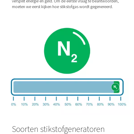
meeste jobs het niet nodig hebben. Dus wat beïnvloedt
zuiverheid van stikstof? Waarom is het belangrijk? De t
vraag is eenvoudig te beantwoorden: hoogzuivere stikst
meer omdat het meer energie verbruikt. Daarom wilt u e
zorgen dat u precies de juiste zuiverheid voor uw toepa
krijgt. Dit is vooral zo omdat het verhogen ervan boven 
nodig is geen bijkomende voordelen oplevert. Met ande
woorden, het gebruik van stikstof met een zuiverheid v
99,99% voor een taak die een zuiverheid van 99,5% vere
verspillt energie en geld. Om de eerste vraag te beantw
moeten we eerst kijken hoe stikstofgas wordt gegenere