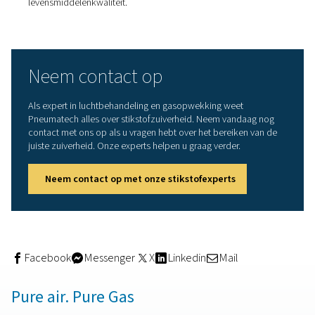
Een andere factor kan zijn dat de aangezogen lucht te v
verontreinigende stoffen bevat. Hierdoor kan de molecu
zeef verstopt raken en moet deze worden vervangen. Om
voorkomen, kunt u luchtbehandelingsapparatuur zoals fi
installeren. Op een bepaald moment zullen de prestatie
moleculaire zeef echter afnemen, dus moet u altijd een
onderhoudsschema volgen.
PSA-generatoren zijn uitgerust met een magneetklep. He
ervan is meestal verantwoordelijk voor een afname van
stikstofzuiverheid. Als u merkt dat deze zuiverheid daalt,
een van de eerste dingen die u moet controleren.
Waar is stikstofzuiverheid he
belangrijkst?