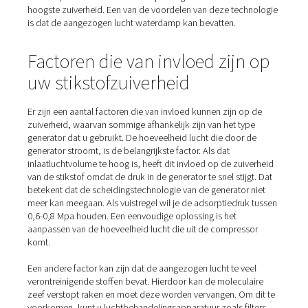
stikstof gescheiden van de rest van de lucht.
In een
PSA-generator
gebeurt dit door adsorptie. De gen
bestaat uit twee afzonderlijke drukvaten. De ene wordt 
om de stikstof uit te filteren terwijl de andere regenereer
Zoals de naam al aangeeft, bevat een
membraangenera
membraan gevuld met kleine, holle polymeervezels. Niet
gassen, dampen en verontreinigingen kunnen met hetze
gemak door de membraanvezelwand. Hierdoor kan het
stikstofgas van de perslucht worden gescheiden. Dit wo
'permeatie' genoemd.
Met een PSA-generator kunt u stikstof produceren met 
zuiverheid tot 99,999%. Bovendien heeft u minder persl
nodig. De aanzuiglucht voor de compressor moet echte
schoon en droog zijn. De zuiverheid die een
membraangenerator kan bereiken, is iets lager. Zoals h
vermeld, vereisen de meeste toepassingen echter niet d