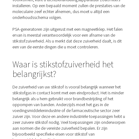
hoogste zuiverheid. Een van de voordelen van deze tec
is dat de aangezogen lucht waterdamp kan bevatten.
Factoren die van invloed zij
uw stikstofzuiverheid
Er zijn een aantal factoren die van invloed kunnen zijn 
zuiverheid, waarvan sommige afhankelijk zijn van het t
generator dat u gebruikt. De hoeveelheid lucht die door
generator stroomt, is de belangrijkste factor. Als dat
inlaatluchtvolume te hoog is, heeft dit invloed op de zu
van de stikstof omdat de druk in de generator te snel stij
betekent dat de scheidingstechnologie van de generator
meer kan meegaan. Als vuistregel wil je de adsorptiedru
0,6-0,8 Mpa houden. Een eenvoudige oplossing is het
aanpassen van de hoeveelheid lucht die uit de compres
komt.