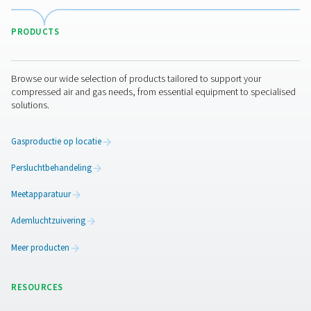
De zuiverheid van uw stikstof is vooral belangrijk wanne
stikstofgas in contact komt met een eindproduct. Het i
belangrijk als u hem gebruikt voor brandbestrijding of h
oppompen van banden. Anderzijds moet het gas in de
voedingsmiddelenindustrie of de farmaceutische sector
zuiver zijn. Voor deze en andere industriële toepassinge
zeer zuivere stikstof nodig. Veel toepassingen zijn ond
aan normen die de vereiste zuiverheid bepalen. Er zijn
bijvoorbeeld specifieke eisen voor stikstof van
levensmiddelenkwaliteit.
Neem contact op
Als expert in luchtbehandeling en gasopwekking weet
Pneumatech alles over stikstofzuiverheid. Neem vanda