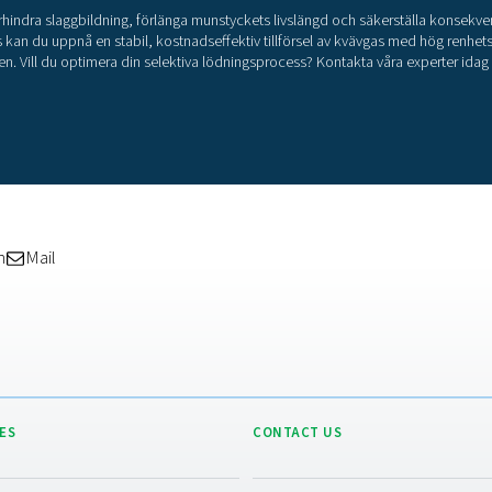
äve
lev
lev
kvä
Det
ytt
kub
kub
avg
ber
Des
är 
Gen
där
som