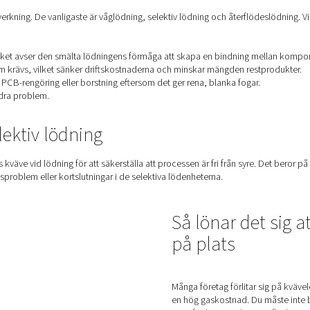
d selektiv lödning
ör kretskortstillverkning. De vanligaste är våglödning, selektiv 
elar:
bättre fuktning, vilket avser den smälta lödningens förmåga att