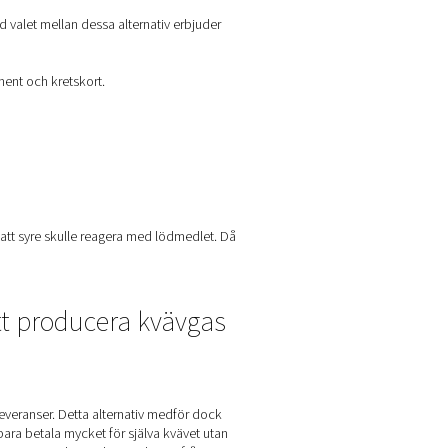
lödning och återflödeslödning. Vid valet mellan dessa alternativ 
 skapa en bindning mellan komponent och kretskort.