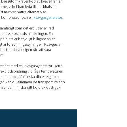
inskar mängden restprodukter.
 rena, blanka fogar.
en är fri från syre. Det beror på att syre skulle reagera med lö
denheterna.
å lönar det sig att producera kv
å plats
ga företag förlitar sig på kväveleveranser. Detta alternativ med
hög gaskostnad. Du måste inte bara betala mycket för själva kv