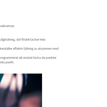
 några fördröjningar eller inkonsekvenser.
 kretskortet som ska lödas.
är en stor skillnad jämfört med våglödning, där flödet täcker he
e för att aktivera flödet. Detta säkerställer effektiv fyllning av
et på kortet i ett mönster som är programmerat att endast täcka
hållaren sänks och flyttas till nästa punkt.