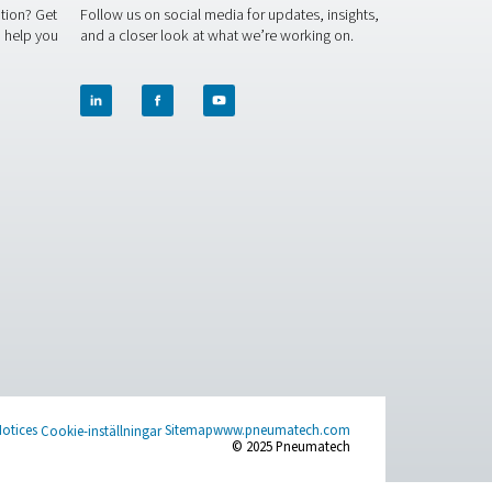
vslängd och säkerställa konsekventa lödresultat av hög kvalitet.
örsel av kvävgas med hög renhetsgrad samtidigt som du minskar
ss?
Kontakta våra experter idag för att ta reda på hur våra kväv