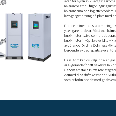
gden flöde som krävs, vilket sänker driftskostnaderna och m
nerar behovet av PCB-rengöring eller borstning eftersom det ger
bildning och andra problem.
l vid selektiv lödning
skaper används kväve vid lödning för att säkerställa att process
leda till kvalitetsproblem eller kortslutningar i de selektiva lö
S
p
Mån
en 