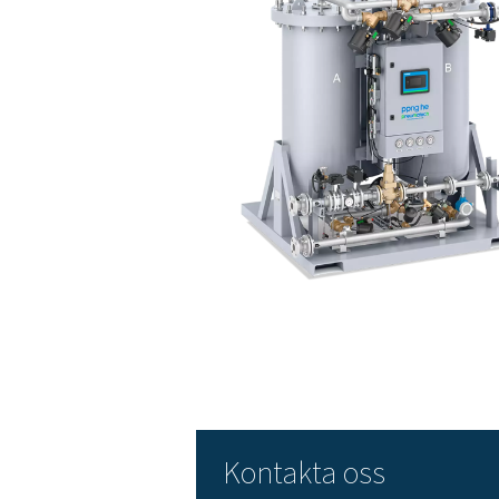
Det minskar också män
Selektiv lödning elimi
Processen minskar fel
Kvävgasens rol
På grund av dess inerta egen
bildas ett oxidskikt som kan 