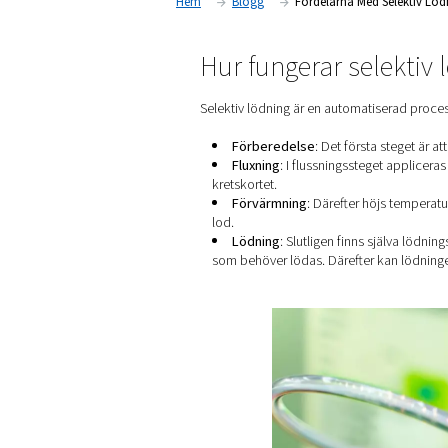
kretskort med blandad teknik och layoutbegr
Hem
Blogg
Fördelarna
Hur fungerar s
Selektiv lödning är en auto
Förberedelse
: Det f
Fluxning
: I flussning
kretskortet.
Förvärmning
: Därefte
lod.
Lödning
: Slutligen f
som behöver lödas. Därefte