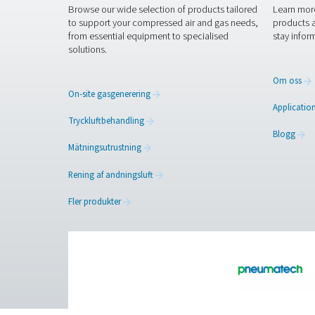
Kontakta oss
Rätt kvävgastillförsel är av
kvävgasgenerator från Pneum
driftskostnaderna och förbät
kan ta din verksamhet till nä
Kontakta våra kväve
Facebook
Messenger