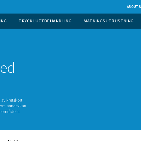
 GASGENERERING
TRYCKLUFTBEHANDLING
med
ing med
 vid tillverkning av kretskort
 till kretskort som annars kan
annat användningsområde är