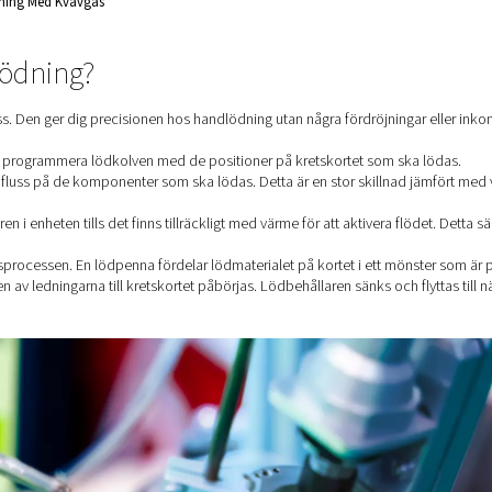
änsningar.
 Med Selektiv Lödning Med Kvävgas
elektiv lödning?
matiserad process. Den ger dig precisionen hos handlödning utan
örsta steget är att programmera lödkolven med de positioner på
ssteget appliceras fluss på de komponenter som ska lödas. Detta 
r höjs temperaturen i enheten tills det finns tillräckligt med värm
inns själva lödningsprocessen. En lödpenna fördelar lödmaterial
r kan lödningen av ledningarna till kretskortet påbörjas. Lödbe