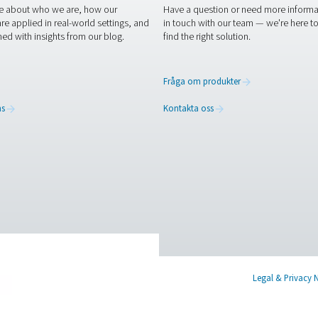
görande för att förhindra slaggbildning, förlänga munstyckets li
atech på plats kan du uppnå en stabil, kostnadseffektiv tillf
trar effektiviteten.
Vill du optimera din selektiva lödningsproce
sta nivå!
experter
X
Linkedin
Mail