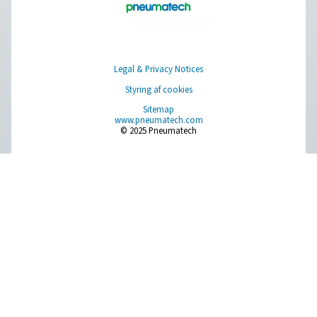
Trykluftbehandling
Måleudstyr
Rensning af åndemiddelluft
Øvrige produkter
RESOURCES
Learn more about who we are, how our products are applied 
world settings, and stay informed with insights from our blog
Om os