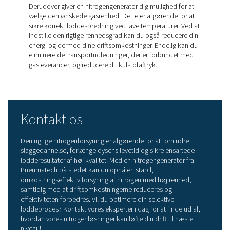
Sådan får du
kvælstofgenerering på sted
til at betale sig
Mange virksomheder er afhængige af nitrogenleveran
Denne mulighed er dog forbundet med høje omkostn
til gas. Du skal ikke kun betale en masse for selve
kvælstoffet, men også for leje af kvælstofflaskerne.
Derudover kræver køb af kvælstof hos en leverandør,
frigør lagerplads, hvilket kan føre til flaskehalse og
logistikproblemer. Et meget bedre alternativ er
nitrogengenerering på stedet med en kompressor og
nitrogengenerator
.