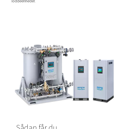
lodning klare fordele:
Selektiv lodning resulterer i bedre befugtning, hvil
henviser til den smeltede loddes evne til at skabe en 
mellem komponent og PCB.
Det reducerer også den mængde flux, der kræves, 
sænker driftsomkostningerne og reducerer restproduk
Selektiv lodning eliminerer behovet for PCB-rengør
børstning, fordi det resulterer i rene, blanke samlinger
Processen reducerer fejldannelse og andre proble
Nitrogens rolle i selektiv lod
På grund af dens inerte egenskaber anvendes nitrogen i
for at sikre, at processen er fri for ilt. Det skyldes, at ilt vi
reagere med loddematerialet. Derved opstår der et oxi
kan føre til kvalitetsproblemer eller kortslutninger i de s