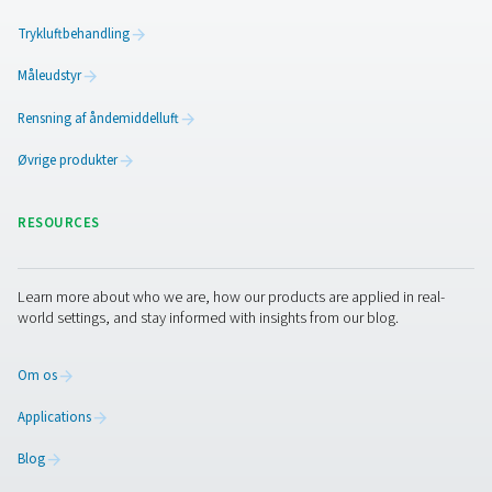
Kontakt os
Den rigtige nitrogenforsyning er afgørende for at forhind
slaggedannelse, forlænge dysens levetid og sikre ensar
lodderesultater af høj kvalitet. Med en nitrogengenerator
Pneumatech på stedet kan du opnå en stabil,
omkostningseffektiv forsyning af nitrogen med høj renh
samtidig med at driftsomkostningerne reduceres og
effektiviteten forbedres.
Vil du optimere din selektive
loddeproces?
Kontakt vores eksperter i dag for at finde 
hvordan vores nitrogenløsninger kan løfte din drift til n
niveau!
Kontakt vores nitrogeneksperter