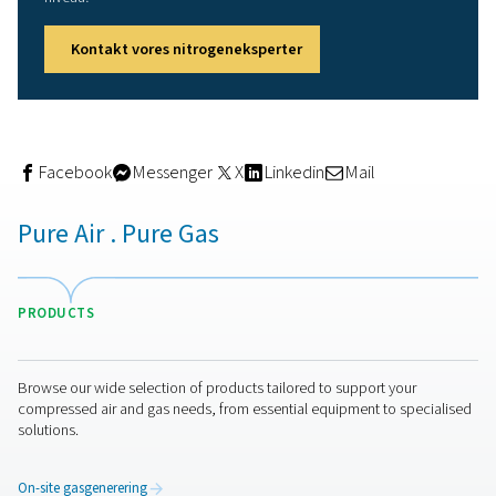
Det eliminerer disse udfordringer og giver samtidig e
række yderligere fordele. Først og fremmest er det
omkostningsreduktionen. En kubikmeter kvælstof
produceret på stedet er betydeligt billigere end en
kubikmeter indkøbt kvælstof. Lige så vigtigt er
forsyningsstyringen. Nitrogen er afgørende for dine
loddeaktiviteter. Har du virkelig råd til at være afhæng
tredjepartsleverandører?
Derudover giver en nitrogengenerator dig mulighed fo
vælge den ønskede gasrenhed. Dette er afgørende fo
sikre korrekt loddespredning ved lave temperaturer. 
indstille den rigtige renhedsgrad kan du også reducer
energi og dermed dine driftsomkostninger. Endelig k
eliminere de transportudledninger, der er forbundet
gasleverancer, og reducere dit kulstofaftryk.