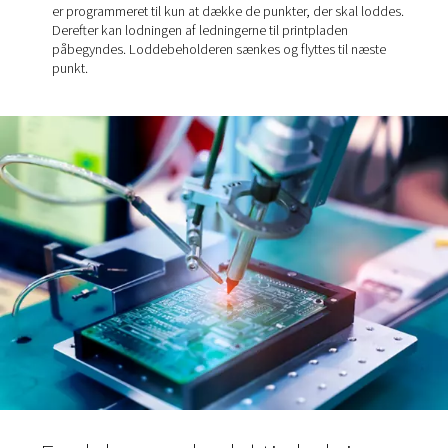
loddes.
Fluxing
: I fluxing-fasen påføres der flux på de
komponenter, der skal loddes. Dette er en stor forskel
forhold til bølgelodning, hvor flusmiddel dækker hele
printkortet.
Forvarmning
: Derefter hæves temperaturen i saml
indtil der er tilstrækkelig varme til at aktivere fluxen. D
sikrer effektiv fyldning af mellemrum med loddemateri
Lodning
: Endelig er der selve loddeprocessen. En
loddepen fordeler loddematerialet på tavlen i et møns
er programmeret til kun at dække de punkter, der skal
Derefter kan lodningen af ledningerne til printpladen
påbegyndes. Loddebeholderen sænkes og flyttes til 
punkt.