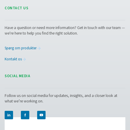
Facebook
Messenger
X
Linkedin
Mail
Pure Air . Pure Gas
PRODUCTS
Browse our wide selection of products tailored to support 
compressed air and gas needs, from essential equipment to
solutions.
On-site gasgenerering