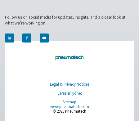
Basınçlı hava şartlandırma
Ölçüm Ekipmanı
Soluma Havası Temizleyici
Ürünlerimiz
RESOURCES
Learn more about who we are, how our products are applied 
world settings, and stay informed with insights from our blog
Hakkımızda