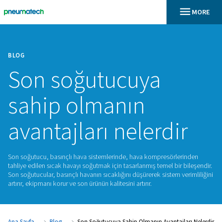
BLOG
Son soğutucuya
sahip olmanın
avantajları nelerd
Son soğutucu, basınçlı hava sistemlerinde, hava kompresör
tahliye edilen sıcak havayı soğutmak için tasarlanmış temel bi
Son soğutucular, basınçlı havanın sıcaklığını düşürerek sistem