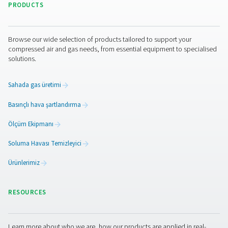
yalnızca performansı ve verimliliği artırmakla kalmaz, ay
zamanda ekipmanınızın uzun ömürlülüğüne ve güvenilirl
katkıda bulunur.
İletişime geçin
Sisteminiz için doğru son soğutucuyu seçmede yardıma
ihtiyacınız var? Uzmanlarımız size rehberlik etmek için 
Uygulamanızı görüşmek ve basınçlı hava kurulumunuz iç
uygun çözümü bulmak için hemen bugün bize ulaşın.
Hava şartlandırma uzmanlarımızla bugün ilet
geçin