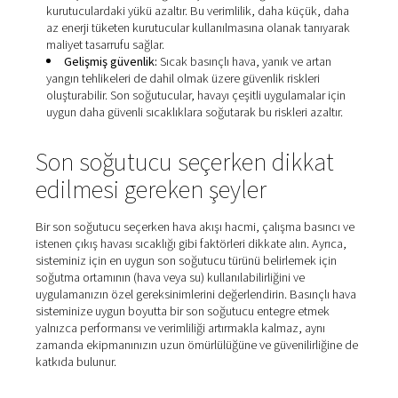
Basınçlı hava sisteminize son soğutucu kurmak birçok p
avantaj sunar. Hava kalitesinin iyileştirilmesinden aşağı a
ekipmanlarının korunmasına kadar, bekleyebileceğiniz 
avantajlardan bazıları aşağıda verilmiştir.
Nem giderme:
Basınçlı havanın soğutulması, su b
sıvı formda yoğuşmasına neden olur, bu da daha sonra
uzaklaştırılabilir. Bu işlem, basınçlı havadaki nem içeri
önemli ölçüde azaltarak pnömatik aletlerde ve ekipm
korozyonu ve hasarı önler.​
Daha uzun ekipman ömrü:
Son soğutucular, hem ı
de nemi azaltarak aşağı akış ekipmanını aşırı aşınmaya
arızalara karşı korur ve böylece kurutucuların, filtreleri
pnömatik aletlerin ömrünü uzatır.​
Gelişmiş ürün kalitesi:
Gıda işleme veya ilaç gibi b
havanın nihai ürünle temas ettiği sektörlerde, ürün bü
ve kalitesini korumak için nemin giderilmesi çok önemli
Enerji verimliliği:
Kurutma ekipmanına girmeden ö
basınçlı havanın sıcaklığını düşüren son soğutucular,