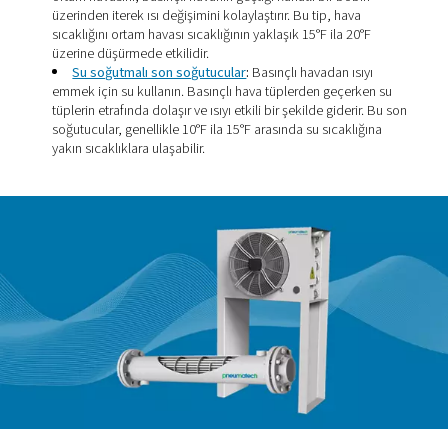
Son soğutucu tipleri
Basınçlı havanın sıcaklığını düşürmek için her biri farklı b
soğutma ortamı kullanan iki ana son soğutucu türü vardır
arasındaki seçim genellikle uygulama, mevcut hizmetler
soğutma gereksinimleri gibi faktörlere bağlıdır.
Hava soğutmalı son soğutucular
:
Basınçlı havayı
soğutmak için ortam havasını kullanın. Motor tahrikli bi
ortam havasını, basınçlı havanın geçtiği kanatlı bir bo
üzerinden iterek ısı değişimini kolaylaştırır. Bu tip, hav
sıcaklığını ortam havası sıcaklığının yaklaşık 15°F ila 2
üzerine düşürmede etkilidir.
Su soğutmalı son soğutucular
:
Basınçlı havadan ıs
emmek için su kullanın. Basınçlı hava tüplerden geçer
tüplerin etrafında dolaşır ve ısıyı etkili bir şekilde gider
soğutucular, genellikle 10°F ila 15°F arasında su sıcakl
yakın sıcaklıklara ulaşabilir.