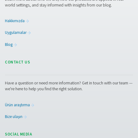
Facebook
Messenger
X
Linkedin
Mail
Pure Air . Pure Gas
PRODUCTS
Browse our wide selection of products tailored to support 
compressed air and gas needs, from essential equipment to
solutions.
Sahada gas üretimi