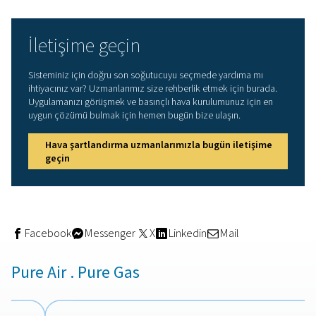
kurutuculardaki yükü azaltır. Bu verimlilik, daha küçü
az enerji tüketen kurutucular kullanılmasına olanak ta
maliyet tasarrufu sağlar.​
Gelişmiş güvenlik:
Sıcak basınçlı hava, yanık ve ar
yangın tehlikeleri de dahil olmak üzere güvenlik riskler
oluşturabilir. Son soğutucular, havayı çeşitli uygulamala
uygun daha güvenli sıcaklıklara soğutarak bu riskleri aza
Son soğutucu seçerken dikk
edilmesi gereken şeyler
Bir son soğutucu seçerken hava akışı hacmi, çalışma ba
istenen çıkış havası sıcaklığı gibi faktörleri dikkate alın. 
sisteminiz için en uygun son soğutucu türünü belirlemek 
soğutma ortamının (hava veya su) kullanılabilirliğini ve
uygulamanızın özel gereksinimlerini değerlendirin. Basın
sisteminize uygun boyutta bir son soğutucu entegre et