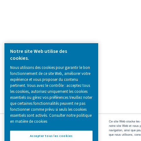
Browse our wide selection of products tailor
to support your compressed air and gas need
from essential equipment to specialised
solutions.
Production de gaz sur site
Traitement de l'air comprimé
Instruments de mesure
Purification de l'air respirable
Plus de produits