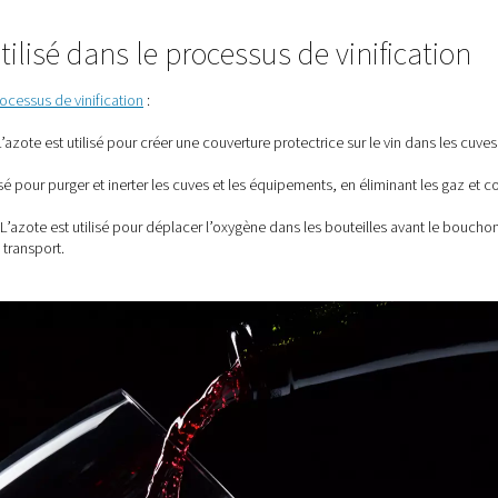
s D’azote Pour L’industrie Vinicole
e est utilisé dans le processus 
entes étapes du
processus de vinification
:
s et des fûts :
L’azote est utilisé pour créer une couverture prot
ydation.
:
L’azote est utilisé pour purger et inerter les cuves et les équi
nditionnement :
L’azote est utilisé pour déplacer l’oxygène dan
le stockage et le transport.