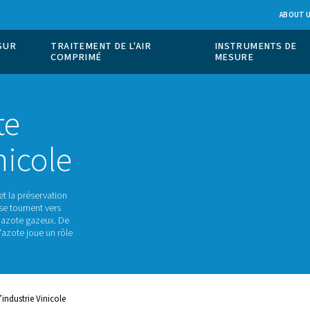
ION DE GAZ SUR
TRAITEMENT DE L'AIR
COMPRIMÉ
’azote
ie vinicole
de l'excellence et la préservation
les viticulteurs se tournent vers
r leur travail : l'azote gazeux. De
carbonatation, l'azote joue un rôle
tion.