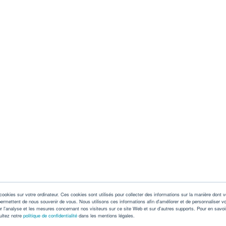
ed
Learn more about who we are, how our
Have a
s,
products are applied in real-world settings, and
in tou
stay informed with insights from our blog.
find th
À propos de nous
Demand
Applications
Contac
Blog