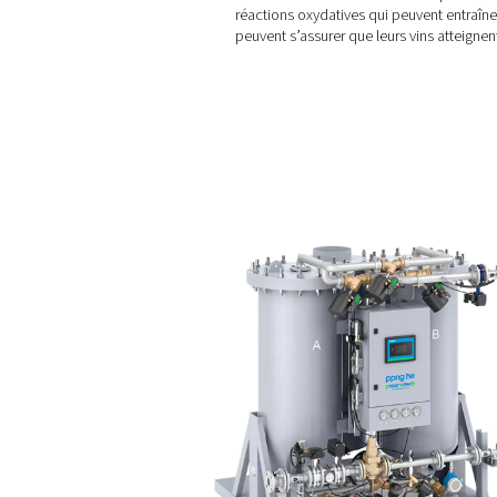
Avantages de l
L’utilisation de l’azote gaz
Prévention de l’oxyda
remplaçant l’oxygène par 
Contrôle de la carbon
dans les vins pétillants.
Préservation du vin :
réactions oxydatives qui p
peuvent s’assurer que leur