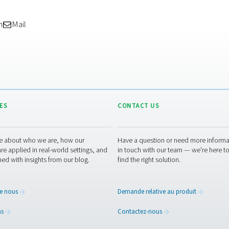
p
é
l
c
b
p
er
cés offrent aux vignerons une alternative fiable, rentable et d
z une production à grand volume, notre gamme de générateurs P
spécifiques. Vous avez des questions ou vous souhaitez étudier l
ider.