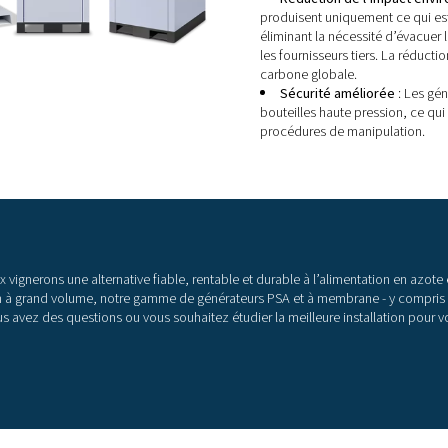
l’
Les
int
la 
app
fle
r
p
b
p
ê
v