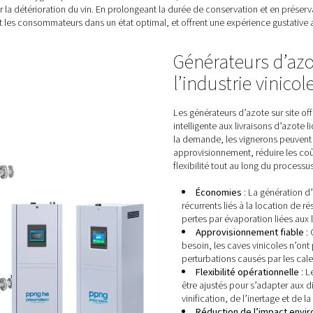
’utilisation de l’azote dans le pr
eux dans le processus de vinification offre plusieurs avantages :
tion :
L’azote, étant un gaz inerte, protège contre l’oxydation, 
de l’azote, les vignerons créent un environnement optimal pour 
atation :
Un contrôle précis des niveaux de carbonatation per
 Ce contrôle garantit que chaque bouteille de vin pétillant offr
Le remplacement de l’oxygène par de l’azote dans les cuves, les 
euvent entraîner la détérioration du vin. En prolongeant la duré
s vins atteignent les consommateurs dans un état optimal, et of
G