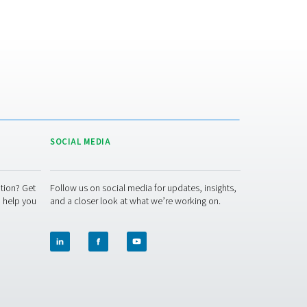
roduisent uniquement ce qui est nécessaire, minimisant ainsi le
liminant la nécessité d’évacuer l’excès de gaz, un problème co
es fournisseurs tiers. La réduction du transport réduit également
arbone globale.
Sécurité améliorée
: Les générateurs d’azote éliminent le b
outeilles haute pression, ce qui réduit les risques associés et sim
rocédures de manipulation.
urable à l’alimentation en azote en vrac. QQue vous exploitiez 
SA et à membrane - y compris les skids d'azote à haute pressi
a meilleure installation pour votre cave ? N'hésitez pas à nous