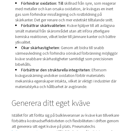
och frekvent underhåll.
Fiberlasrar: Nu
det vanligaste valet för skärning av
metaller, särskilt tunnare plåtar. De erbjuder snabba
skärhastigheter, lägre energiförbrukning och minimalt
underhåll.
Skiv- och diodlasrar: De
ingår i fastkroppslaserfa
och blir allt vanligare i tillämpningar som kräver precis
tillförlitlighet och minskade driftskostnader.
Varje lasertyp interagerar olika med materialet som skär
detta förhållande har en direkt inverkan på valet av hjäl
Fiberlasrar kombineras till exempel ofta effektivt med k
för att uppnå rena, oxidfria skär – särskilt viktigt i tilläm
där efterbearbetningen är begränsad.
Kvävgasens roll vid
laserskärning