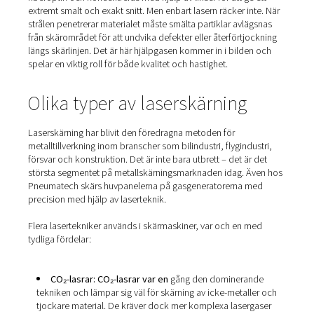
Så fungerar laserskärning
Laserskärning är i grunden en beröringsfri termisk proce
fokuserad stråle av högintensivt ljus används för att smä
bränna eller förånga material. Strålen leds genom speglar
fiberoptik och koncentreras med hjälp av linser för att ge
extremt smalt och exakt snitt. Men enbart lasern räcker i
strålen penetrerar materialet måste smälta partiklar avl
från skärområdet för att undvika defekter eller återförtj
längs skärlinjen. Det är här hjälpgasen kommer in i bild