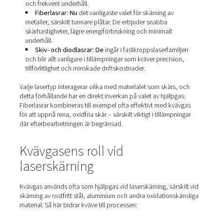
spelar en viktig roll för både kvalitet och hastighet.
Olika typer av laserskärning
Laserskärning har blivit den föredragna metoden för
metalltillverkning inom branscher som bilindustri, flygind
försvar och konstruktion. Det är inte bara utbrett – det ä
största segmentet på metallskärningsmarknaden idag. 
Pneumatech skärs huvpanelerna på gasgeneratorerna 
precision med hjälp av laserteknik.
Flera lasertekniker används i skärmaskiner, var och en 
tydliga fördelar:
CO₂-lasrar: CO₂-lasrar var en
gång den dominera
tekniken och lämpar sig väl för skärning av icke-metal
tjockare material. De kräver dock mer komplexa laser