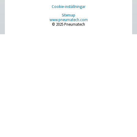
Rening af andningsluft
Fler produkter
RESOURCES
Learn more about who we are, how our products are applied 
world settings, and stay informed with insights from our blog
Om oss
Applications
Blogg