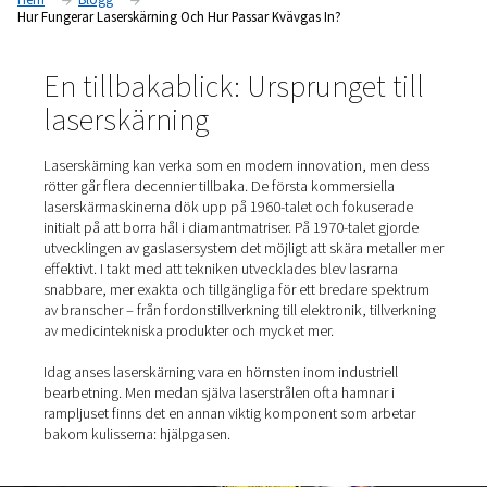
avgörande för att optimera processen.
Hem
Blogg
Hur Fungerar Laserskärning Och Hur Passar Kvävgas In?
En tillbakablick: Ursprunget t
laserskärning
Laserskärning kan verka som en modern innovation, me
rötter går flera decennier tillbaka. De första kommersiell
laserskärmaskinerna dök upp på 1960-talet och fokuse
initialt på att borra hål i diamantmatriser. På 1970-talet 
utvecklingen av gaslasersystem det möjligt att skära met
effektivt. I takt med att tekniken utvecklades blev lasrar
snabbare, mer exakta och tillgängliga för ett bredare s