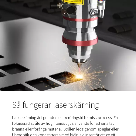
av branscher – från fordonstillverkning till elektronik, til
av medicintekniska produkter och mycket mer.
Idag anses laserskärning vara en hörnsten inom industrie
bearbetning. Men medan själva laserstrålen ofta hamnar 
rampljuset finns det en annan viktig komponent som ar
bakom kulisserna: hjälpgasen.