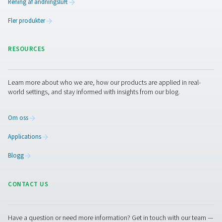
Kontakta oss
Att optimera din laserskärningsprocess börjar med rätt
kvävetillförsel. Oavsett om du har frågor om kväverenhet
eller generering på plats är vårt team på Pneumatech re
hjälpa dig. Kontakta oss idag för att ta reda på hur våra
kvävgaslösningar kan förbättra din skärkvalitet, effektivi
kostnadsbesparingar!
Kontakta våra kväveexperter
Facebook
Messenger
X
Linkedin
Mail