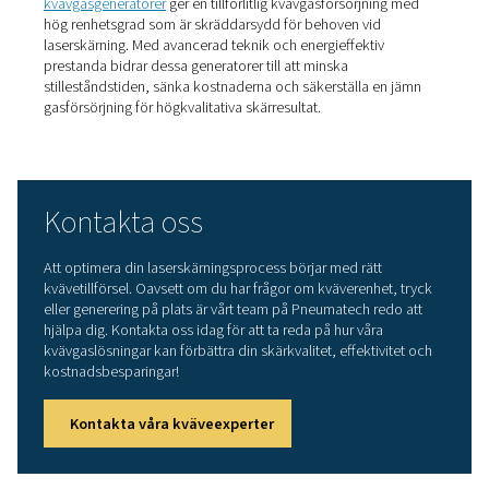
Kvävgas används ofta som hjälpgas vid laserskärning, sär
skärning av rostfritt stål, aluminium och andra oxidation
material. Så här bidrar kväve till processen:
Förhindrar oxidation: Till
skillnad från syre, som r
med metaller och kan orsaka oxidation, är kvävgas en 
gas som förhindrar missfärgning och rostbildning på
skärkanter. Det ger renare och mer estetiskt tilltalande 
Förbättrar skärkvaliteten
: Kväve hjälper till att a
smält material från skärområdet utan att införa ytterlig
kemiska reaktioner, vilket leder till jämnare kanter och
ytkvalitet.
Ökar skärhastigheten
: Genom att bidra till snabb
värmeavledning och förhindra oönskad förbränning m
kväve snabbare skärhastigheter samtidigt som precis
bibehålls.
Förbättrar den strukturella integriteten
: Efters
kvävgasskärning undviker oxidation förblir materialets