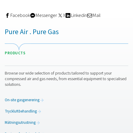
mekaniska egenskaper intakta, vilket är viktigt i indust
materialstyrka och hållbarhet är avgörande.
Generera ditt eget kväve
Istället för att förlita sig på bulkleveranser av kväve kan t
förbättra kostnadseffektiviteten och flexibiliteten i drif
att generera sitt eget kväve på plats. Pneumatechs
kvävgasgeneratorer
ger en tillförlitlig kvävgasförsörjnin
hög renhetsgrad som är skräddarsydd för behoven vid
laserskärning. Med avancerad teknik och energieffektiv
prestanda bidrar dessa generatorer till att minska
stilleståndstiden, sänka kostnaderna och säkerställa en
gasförsörjning för högkvalitativa skärresultat.