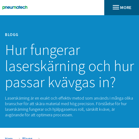
BLOGG
Hur fungerar
laserskärning och
passar kvävgas in
Laserskärning är en exakt och effektiv metod som används i
branscher för att skära material med hög precision. Förståels
laserskärning fungerar och hjälpgasernas roll, särskilt kväve,