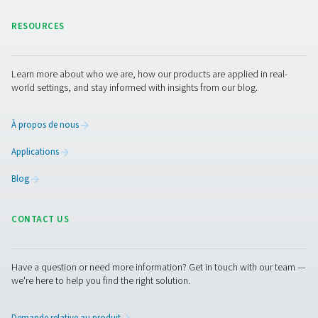
qualité de joint supérieure et réduisant les défauts. Nos 
sur mesure fournissent une alimentation en azote fiable 
haute pureté, optimisant ainsi votre efficacité de produc
Contactez-nous dès aujourd’hui pour découvrir comme
technologies innovantes peuvent améliorer votre proce
fabrication.
Contactez nos experts en azote
Facebook
Messenger
X
Linkedin
Mail
Pure Air . Pure Gas.