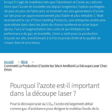
Orion
Les opérations de découpe laser dépendent fortement des
auxiliaires pour obtenir des coupes précises et nettes, en par
lorsqu’il s’agit de matériaux tels que l’aluminium et l’acier a
Alors que l’azote en bouteille est depuis longtemps l’option 
de plus en plus de fabricants se tournent vers des générateu
sur site pour un approvisionnement plus fiable et plus rentabl
exactement le cas d’Orion Hunting Products, une entreprise
spécialisée dans dans les abris de chasse surélevés en acier
époxy. Face à l’augmentation des coûts et aux limitations d
performance du gaz en bouteille, Orion a opté pour la prod
d’azote sur site, transformant à la fois la productivité et la q
coupe dans le processus.
Accueil
Blog
Comment La Production D’azote Sur Site A Amélioré La Découp