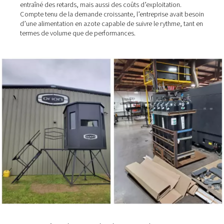
Le défi d’Orion – et pourquoi 
ont changé
Orion Hunting Products avait besoin d’une solution fiab
couper les composants en acier laqué époxy utilisés da
stands de chasse. L’entreprise s’est appuyée sur un las
Amada®, qui nécessite de l’azote de haute pureté pour f
des coupes propres et sans bavures.
Cependant, la gestion de l’approvisionnement en azote 
biais de gaz en bouteille est devenue une charge logisti
financière. Le remplissage des bouteilles a non seuleme
entraîné des retards, mais aussi des coûts d’exploitation
Compte tenu de la demande croissante, l’entreprise ava
d’une alimentation en azote capable de suivre le rythme
termes de volume que de performances.