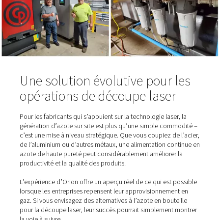
Les résultats de la producti
sur site
Après l’installation d’un
générateur d’azote
de Pneumat
Orion a constaté des avantages immédiats :
Alimentation en gaz fiable
: Plus d’interruptions 
attendant les livraisons.
Meilleure qualité de coupe
: Pureté constante po
coupes plus nettes et plus précises.
Économies
: Élimination du gaz en bouteille réduit
dépenses opérationnelles à long terme.
Contrôle opérationnel
: Ils gèrent désormais leur
consommation d’azote entièrement en interne.
Comme Orion l’a dit, le passage à un système d’azote su
était « le jour et la nuit » en termes de cohérence et de
performances.