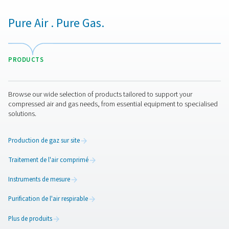
c’est une mise à niveau stratégique. Que vous coupiez de
de l’aluminium ou d’autres métaux, une alimentation co
azote de haute pureté peut considérablement améliorer
productivité et la qualité des produits.
L’expérience d’Orion offre un aperçu réel de ce qui est 
lorsque les entreprises repensent leur approvisionneme
gaz. Si vous envisagez des alternatives à l’azote en bout
pour la découpe laser, leur succès pourrait simplement
la voie à suivre.
Nous contacter
​Améliorez vos opérations de brasage avec les systèmes
génération d’azote sur site de Pneumatech, garantissan