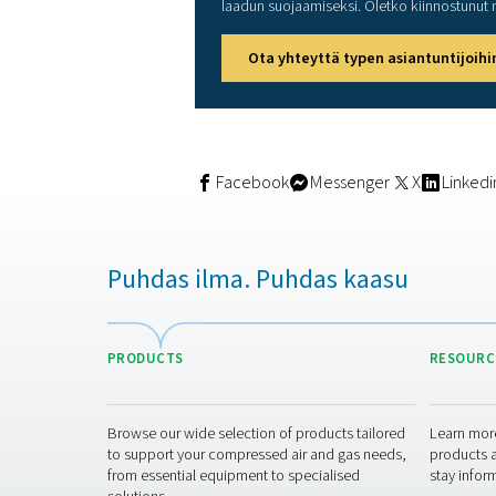
Paineilman syöttö eni
Ilman lämpötila enint
Ympäristön lämpötilan
Kastepistesäätimellä varust
ilmankosteus ylittää turvall
molekyyliseuloja. Zirkonium
viiden vuoden ajan, kun taas
varoittaa käyttäjiä vuodoist
Etävalvonta on myös sisään
joten huoltohenkilöstö voi k
Skaalattava, 