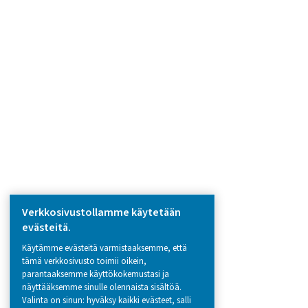
PRODUCTS
Browse our wide selection of products tailor
to support your compressed air and gas need
from essential equipment to specialised
solutions.
Paikan päällä tapahtuva N2 -tuotanto
Paineilman käsittely
Mittauslaitteet
Hengitysilman puhdistus