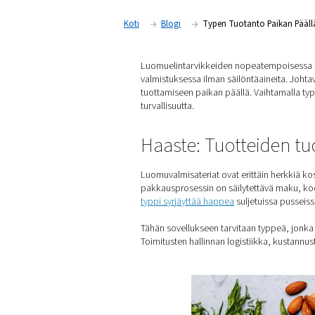
turvallisempi
Koti
Blogi
Typen Tuotan
Luomuelintarvikkeiden nope
valmistuksessa ilman säilönt
tuottamiseen paikan päällä.
turvallisuutta.
Haaste: Tuott
Luomuvalmisateriat ovat erit
pakkausprosessin on säilyte