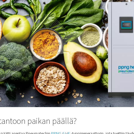
etuissa pusseissa säilyvyyden pidentämiseksi ja pilaantumisen 
n typpeä, jonka puhtaus on 99,5 % 1 baarin paineessa. Aiemmin t
iikka, kustannusten vaihtelut ja turvallisuushuolet saivat yhtiö