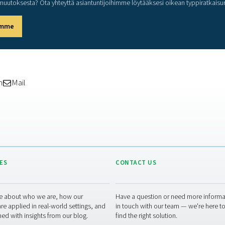
ntään 27 m³/h 9 baarin paineella
ään 40 °C
 toleranssi enintään 35 °C
ettu järjestelmä sammuu automaattisesti, jos
iset raja-arvot, mikä suojaa sisäpuolen
anturi varmistaa tarkat typpipitoisuuden lukemat
 integroitu virtausmittari seuraa typen käyttöä ja
a tai järjestelmän tehottomuudesta.
rakennettu elinikäisen SIM-modeemin ansiosta,
äyttää järjestelmän tietoja ilman käyntiä työmaalla.
tulevaisuudenkestävä ratkaisu