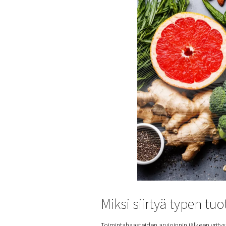
typpi syrjäyttää happea
sulj
Tähän sovellukseen tarvitaa
Toimitusten hallinnan logist