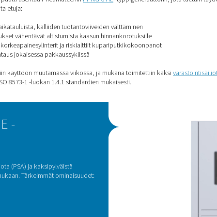
typen tuotantoon paikan päällä?
in jälkeen yritys päätti asentaa Pneumatechin
PPNG 6 HE
-typpi
töksellä oli useita etuja:
 typen toimitusaikatauluista
, kalliiden tuotantoviiveiden välttä
t käyttökustannukset
vähentävät altistumista kaasun hinnankoro