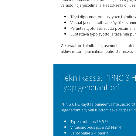
Miksi siirtyä 
Toimintahaasteiden arvioinn
varastointijärjestelmällä. Pää
Täysi riippumattomuus
Vakaat ja ennakoitava