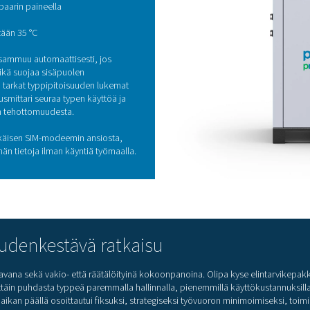
utta
poistamalla korkeapainesylinterit ja riskialttiit kupariputk
ö
ja tasainen puhtaus jokaisessa pakkaussyklissä
sennettiin ja otettiin käyttöön muutamassa viikossa, ja mukana to
 puhdistamiseksi ISO 8573-1 -luokan 1.4.1 standardien mukaisesti
PPNG 6 HE -
tori
ihteluadsorptiota (PSA) ja kaksipylväistä
miseksi tarpeen mukaan. Tärkeimmät ominaisuudet:
,9 Nm³/h