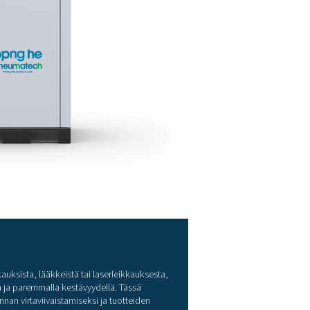
ikokoonpanot
imitettiin kaksi
varastointisäiliötä
(yksi ilmalle ja toinen typelle
.