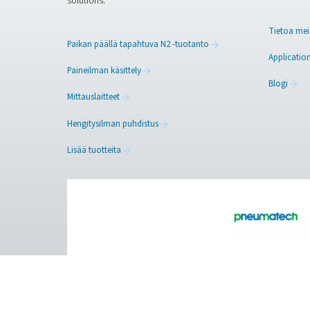
Pneumatechin typpigeneraatt
plug-and-play-järjestelmämm
tapauksessa siirtyminen type
laadun suojaamiseksi.
Oletk
Ota yhteyttä typen 
Facebook
Messenger
Puhdas ilma. Puhdas kaas