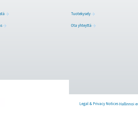
oreita on saatavana sekä vakio- että räätälöityinä kokoonpanoi
e tuottavat erittäin puhdasta typpeä paremmalla hallinnalla, p
n tuotantoon paikan päällä osoittautui fiksuksi, strategiseksi 
o kiinnostunut muutoksesta? Ota yhteyttä asiantuntijoihimme löy
asiantuntijoihimme
X
Linkedin
Mail
u