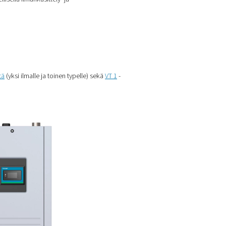
generaattorin, jota tuettiin täydellisellä ilmankäsittely- ja
minen
tuksille