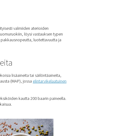
 Ja Turvallisempi Ratkaisu
aminen on välttämätöntä, erityisesti valmiiden aterioiden
 perinteisiin italialaistyylisiin luomuruokiin, löysi vastauksen
in yritys paransi merkittävästi pakkausnopeutta, luotettavuutt
lman säilöntäaineita
 tuotteet eivät sisällä keinotekoisia lisäaineita tai säilöntäain
ten modifioituun ilmakehään pakkausta (MAP), jossa
elintarvikel