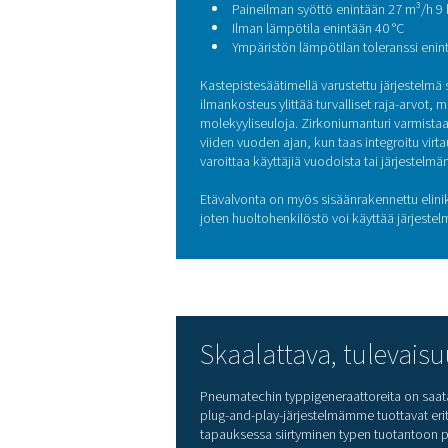
Parantaa työturvallisu
Luotettava typpisyött
Generaattori toimitettiin, a
aktiivihiilitorni paineilman
Tekniikassa: 
typpigeneraat
PPNG 6 HE käyttää paineenva
regenerointia typen tuotta
Typen puhtaus 99,5 %
Virtausnopeus jopa 8
Lähtöpaine 8,4 baaria