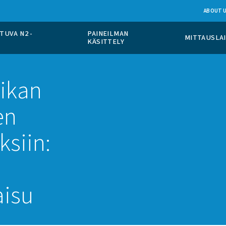
PÄÄLLÄ TAPAHTUVA N2 -
PAINEILMAN
TO
KÄSITTELY
to paikan
lmiiden
kkauksiin:
a