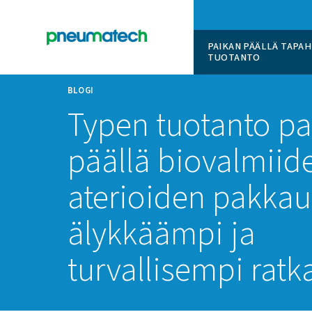
PAIKAN 
TUOTAN
BLOGI
Typen tuotan
päällä biova
aterioiden pa
älykkäämpi j