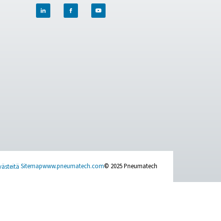
na. Olipa kyse elintarvikepakkauksista, lääkkeistä tai laserle
ienemmillä käyttökustannuksilla ja paremmalla kestävyydellä. 
työvuoron minimoimiseksi, toiminnan virtaviivaistamiseksi ja tuo
tääksesi oikean typpiratkaisun yrityksellesi.