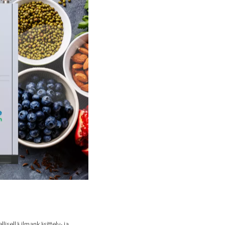
estämiseksi.
yppeä syötettiin 16 sylinterin yksiköiden kautta 200 baarin pai
n kuitenkin etsimään parempaa ratkaisua.