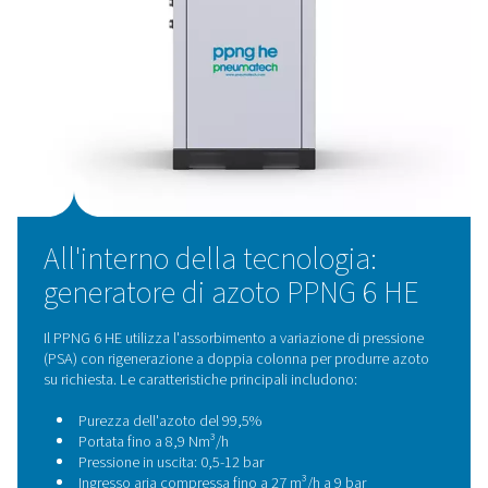
cilindri ad alta pressione e le configurazioni rischiose 
in rame
Fornitura di azoto affidabile
con purezza costante
ogni ciclo di confezionamento
Il generatore è stato consegnato, installato e messo in 
in poche settimane, insieme a due
serbatoi di stoccagg
per l'aria, uno per l'azoto) e a una
torre a carbone attivo
purificare l'aria compressa secondo gli standard ISO 85
Classe 1.4.1.