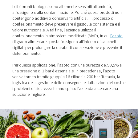
con un generatore di azoto Pneumatech, l'azienda ha m
significativamente la velocità di confezionamento, l'affid
la sicurezza.
La sfida: mantenere la
freschezza dei prodotti senz
conservanti
I cibi pronti biologici sono altamente sensibili all'umidit
all'ossigeno e alla contaminazione. Poiché questi prodo
contengono additivi o conservanti artificiali, il processo
confezionamento deve preservare il gusto, la consistenz
valore nutrizionale. A tal fine, l'azienda utilizza il
confezionamento in atmosfera modificata (MAP), in cui
di grado alimentare sposta l'ossigeno all'interno di sacc
sigillati per prolungare la durata di conservazione e preve
deterioramento.