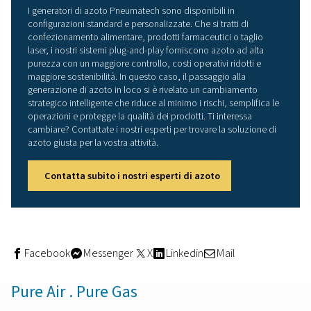
generatore di azoto PPNG 6
Il PPNG 6 HE utilizza l'assorbimento a variazione di pre
(PSA) con rigenerazione a doppia colonna per produrre
su richiesta. Le caratteristiche principali includono:
Purezza dell'azoto del 99,5%
Portata fino a 8,9 Nm³/h
Pressione in uscita: 0,5-12 bar
Ingresso aria compressa fino a 27 m³/h a 9 bar
Temperatura dell'aria fino a 40 °C
Temperatura ambiente fino a 50 °C
Dotato di un regolatore del punto di rugiada, il sistema 
automaticamente se i livelli di umidità dell'aria superano
soglie di sicurezza, proteggendo i setacci molecolari int
sensore in zirconio garantisce letture accurate della pu
dell'azoto per cinque anni, mentre un flussometro integ
monitora l'utilizzo dell'azoto e avvisa gli operatori in ca