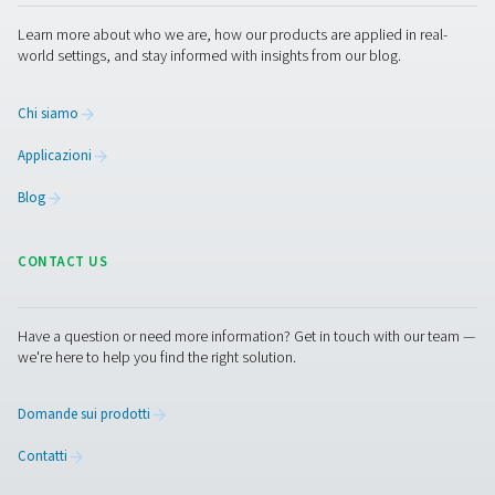
purezza con un maggiore controllo, costi operativi ridot
maggiore sostenibilità. In questo caso, il passaggio alla
generazione di azoto in loco si è rivelato un cambiame
strategico intelligente che riduce al minimo i rischi, semp
operazioni e protegge la qualità dei prodotti.
Ti interess
cambiare? Contattate i nostri esperti per trovare la solu
azoto giusta per la vostra attività.
Contatta subito i nostri esperti di azoto
Facebook
Messenger
X
Linkedin
Mail
Pure Air . Pure Gas