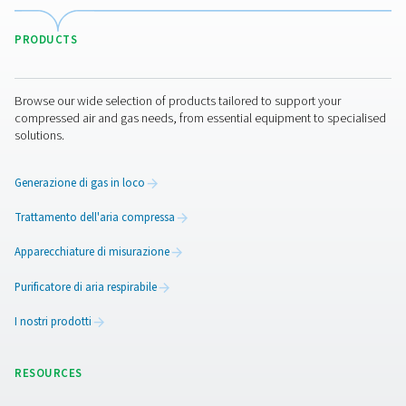
perdite o inefficienze del sistema.
Inoltre, il monitoraggio remoto è integrato, grazie a u
SIM a vita, che consente al personale addetto alla man
di accedere ai dati del sistema senza dover visitare il sit
Una soluzione scalabile e p
per il futuro
I generatori di azoto Pneumatech sono disponibili in
configurazioni standard e personalizzate. Che si tratti di
confezionamento alimentare, prodotti farmaceutici o ta
laser, i nostri sistemi plug-and-play forniscono azoto ad 