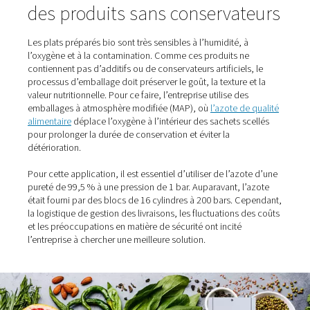
européenne de premier plan, spécialisée dans les plats
traditionnels à l’italienne, a trouvé la réponse en produi
l’azote sur site. En remplaçant les cadres de bouteilles 
par un générateur d’azote Pneumatech, l’entreprise a
considérablement amélioré la vitesse, la fiabilité et la s
l’emballage.
Le défi : Préserver la fraîche
des produits sans conservat
Les plats préparés bio sont très sensibles à l’humidité, 
l’oxygène et à la contamination. Comme ces produits n
contiennent pas d’additifs ou de conservateurs artificiels
processus d’emballage doit préserver le goût, la texture 
valeur nutritionnelle. Pour ce faire, l’entreprise utilise de
emballages à atmosphère modifiée (MAP), où
l’azote d
alimentaire
déplace l’oxygène à l’intérieur des sachets s