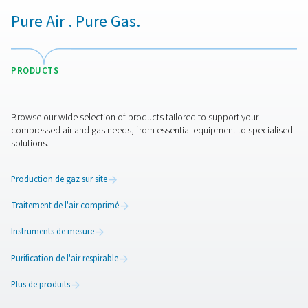
mesures de la pureté de l’azote précisément pendant ci
tandis qu’un débitmètre intégré suit la consommation d
alerte les opérateurs en cas de fuites ou d’inefficacités 
système.
La surveillance à distance est également intégrée, grâce
carte SIM à vie, ce qui permet au personnel de mainten
d’accéder aux données du système sans visite sur site.
Une solution évolutive et pr
pour le futur
Les générateurs d’azote de Pneumatech sont disponibl