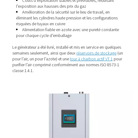
Pourquoi passer à la produc
de gaz sur site ?
Après avoir évalué les défis opérationnels, l’entreprise a
d’installer un générateur d’azote
PPNG 6 HE
de Pneuma
soutenu par une configuration complète de traitement de 
de stockage. Cette décision offrait plusieurs avantages :
Indépendance totale vis-à-vis des calendriers
d’approvisionnement en azote
, évitant ainsi les retar
production coûteux