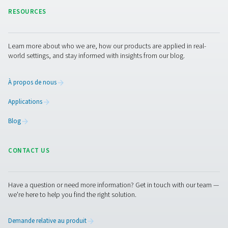
configurations standard et personnalisées. Que vous trav
dans l’emballage alimentaire, les produits pharmaceuti
la découpe laser, nos systèmes prêts à l’emploi fournis
l’azote de haute pureté avec un meilleur contrôle, des c
d’exploitation réduits et une durabilité améliorée. Dans 
passage à la production d’azote sur site s’est avéré être
solution intelligente et stratégique pour minimiser les ri
rationaliser les opérations et protéger la qualité des pro
Intéressé par le changement ? Contactez nos experts p
trouver la solution d’azote adaptée à votre entreprise.
Contactez nos experts en azote dès maintena
Facebook
Messenger
X
Linkedin
Mail