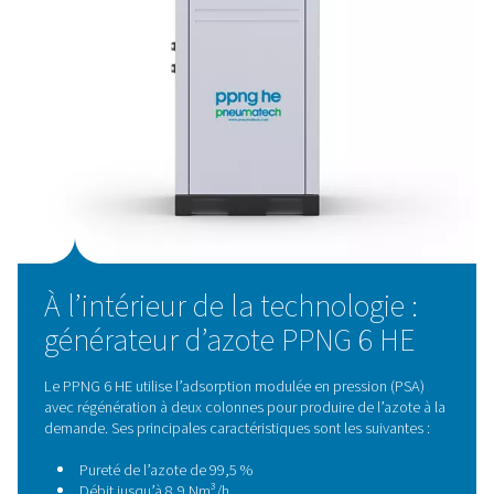
Coûts d’exploitation stables et prévisibles
, réduis
l’exposition aux hausses des prix du gaz
Amélioration de la sécurité sur le lieu de travail
, en
éliminant les cylindres haute pression et les configura
risquées de tuyaux en cuivre
Alimentation fiable en azote
avec une pureté cons
pour chaque cycle d’emballage
Le générateur a été livré, installé et mis en service en q
semaines seulement, ainsi que deux
réservoirs de stoc
pour l’air, un pour l’azote) et une
tour à charbon actif VT
purifier l’air comprimé conformément aux normes ISO 8
classe 1.4.1.