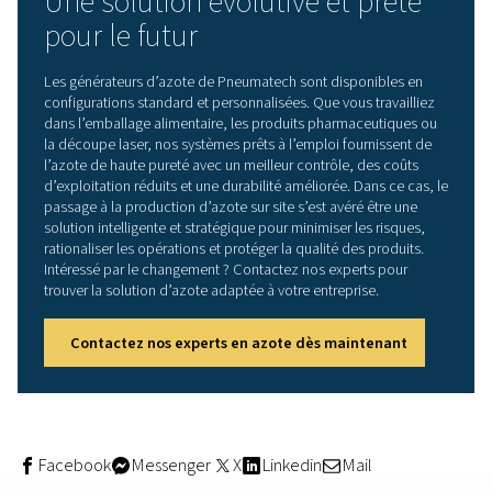
À l’intérieur de la technologi
générateur d’azote PPNG 6 
Le PPNG 6 HE utilise l’adsorption modulée en pression 
avec régénération à deux colonnes pour produire de l’az
demande. Ses principales caractéristiques sont les suiva
Pureté de l’azote de 99,5 %
Débit jusqu’à 8,9 Nm³/h
Pression de sortie : 0,5-12 bar
Arrivée d’air comprimé jusqu’à 27 m³/h à 9 bar
Température de l’air jusqu’à 40 °C
Température ambiante jusqu'à 35 °C
Équipé d’un contrôle de point de rosée, le système s’ar
automatiquement si les niveaux d’humidité de l’air dép
des seuils sûrs, protégeant ainsi le lit de charbon molécu
l’intérieur. Un capteur en oxyde de zirconium garantit le