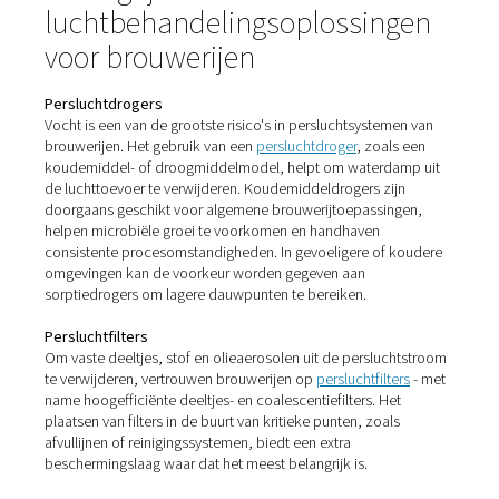
productafwijzing.
Vaste deeltjes
Stof, vuil, roest en kalkaanslag van leidingen kunnen filte
kleppen en sproeiers verstoppen, wat van invloed is op
stroomsnelheden en de betrouwbaarheid van het syste
Als deze verontreinigingen onbehandeld blijven, kunne
productkwaliteit aantasten, de houdbaarheid verkorten 
leiden tot kostbare downtime of terugroepacties.
Waarom luchtbehandeling
essentieel is bij het brouwe
Het installeren van het juiste
luchtbehandelingssysteem
enige manier om ervoor te zorgen dat de perslucht die 
gebruikt schoon, droog en veilig is. Het gaat niet alleen