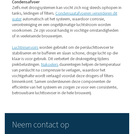
beschermen van de apparatuur, maar ook om het beho
de smaak, stabiliteit en veiligheid van uw bier.
Belangrijkste
luchtbehandelingsoplossin
voor brouwerijen
Persluchtdrogers
Vocht is een van de grootste risico's in persluchtsystem
brouwerijen. Het gebruik van een
persluchtdroger
, zoal
koudemiddel- of droogmiddelmodel, helpt om waterda
de luchttoevoer te verwijderen. Koudemiddeldrogers zij
doorgaans geschikt voor algemene brouwerijtoepassin
helpen microbiële groei te voorkomen en handhaven
consistente procesomstandigheden. In gevoeligere of 
omgevingen kan de voorkeur worden gegeven aan
sorptiedrogers om lagere dauwpunten te bereiken.