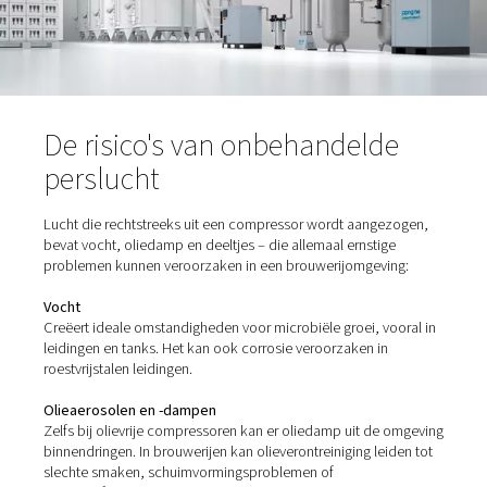
apparatuur, het komt ook in contact met oppervlakken,
en zelfs het bier zelf. Daarom is de behandeling van zo
perslucht als stikstof essentieel om de productkwaliteit 
beschermen en de hygiënenormen te handhaven.