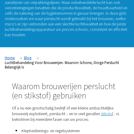
belangrijk is
Perslucht speelt een vitale rol in moderne brouwerijen – van 
verplaatsen van ingrediënten en het regelen van kleppen tot 
aandrijven van verpakkingslijnen. Maar onbehandelde lucht
verontreinigingen bevatten die de productkwaliteit, de hou
zelfs de naleving van de hygiënenormen in gevaar brengen. I
onderzoeken we
waar perslucht wordt gebruikt bij het bro
risico's er zijn verbonden aan een slechte luchtkwaliteit en h
luchtbehandelingsapparatuur
uw proces schoon, consistent 
kan houden.
Home
Blog
Luchtbehandeling Voor Brouwerijen: Waarom Schone, Droge Pe
Belangrijk Is