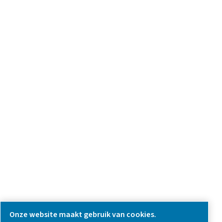
we're here to help you find the right solution.
Vraag over product
Neem contact met ons op
SOCIAL MEDIA
Follow us on social media for updates, insights, and a close
what we’re working on.