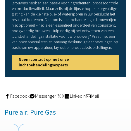
Persluchtfilters
Om vaste deeltjes, stof en olieaerosolen uit de persluc
te verwijderen, vertrouwen brouwerijen op
persluchtfilte
name hoogefficiënte deeltjes- en coalescentiefilters. He
plaatsen van filters in de buurt van kritieke punten, zoal
afvullijnen of reinigingssystemen, biedt een extra
beschermingslaag waar dat het meest belangrijk is.
Condensafvoer
Zelfs met droogsystemen kan vocht zich nog steeds op
tanks, leidingen of filters.
Condensaatafvoeren verwijder
water
automatisch uit het systeem, waardoor corrosie,
verontreiniging en een ongelijkmatige luchtstroom wor
voorkomen. Ze zijn vooral handig in vochtige omstand
of in veeleisende brouwerijen.
Luchtreservoirs
worden gebruikt om de persluchttoevoe
stabiliseren en te bufferen en slaan schone, droge lucht