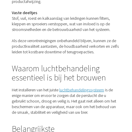
De risico's van onbehandeld
perslucht
Lucht die rechtstreeks uit een compressor wordt aange
bevat vocht, oliedamp en deeltjes – die allemaal ernstig
problemen kunnen veroorzaken in een brouwerijomgevi
Vocht
Creëert ideale omstandigheden voor microbiële groei, v
leidingen en tanks. Het kan ook corrosie veroorzaken in
roestvrijstalen leidingen.
Olieaerosolen en -dampen
Zelfs bij olievrije compressoren kan er oliedamp uit de
binnendringen. In brouwerijen kan olieverontreiniging le
slechte smaken, schuimvormingsproblemen of