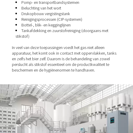
Waarom brouwerijen perslu
(en stikstof) gebruiken
Of u nu een grootschalig bedrijf of een kleine ambachtel
brouwerij exploiteert, perslucht – en in veel gevallen
stik
betrokken bij meerdere fasen van uw proces:
Klepbedienings- en regelsystemen
Pomp- en transportbandsystemen
Beluchting van het wort
Drukopbouw vergistingstank
Reinigingsprocessen (CIP-systemen)
Bottel-, blik- en kegginglijnen
Tankafdekking en zuurstofreiniging (doorgaans m
stikstof)
In veel van deze toepassingen voedt het gas niet alleen