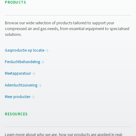
klaar is voor gebruik. Dit verbetert de drukregeling tijde
piekbelastingen.
Nakoelers
daarentegen helpen de tem
van perslucht na compressie te verlagen, waardoor het
vochtgehalte wordt verlaagd voordat deze drogers of fil
binnenkomt. Samen ondersteunen deze componenten 
efficiëntie van het systeem en zorgen ze voor een consi
betrouwbare luchttoevoer in de hele brouwerij.
Neem contact op
Brouwers hebben een passie voor ingrediënten, proces
en productkwaliteit. Maar zelfs bij de fijnste hop en zor
gisting kan de kleinste olie- of watersporen in uw perslu
resultaat bederven. Daarom is
luchtbehandeling in brou
niet optioneel – het is een essentieel onderdeel van cons