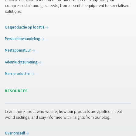
perslucht van goede kwaliteit. Want de stikstof die je p
is slechts zo goed als de lucht die je gebruikt om hem t
produceren. Daarvoor heb je niet alleen een compresso
maar ook de juiste luchtbehandelingsapparatuur zoals 
en filters.
U wilt er zeker van zijn dat u alle verontreinigingen die h
voedsel bederven, kunt verwijderen. Denk hierbij aan vo
olieresten en kleine deeltjes.
Neem contact op
Een generator, een compressor, luchtbehandeling, ...
verpakkingen met een gewijzigde atmosfeer vereisen w
volledig systeem. Het goede nieuws is dat u alles wat u
hebt bij Pneumatech kunt krijgen. Of u nu uw aardappel