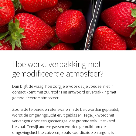
Stikstof daarentegen is een inert gas. Dit betekent dat h
voorkomt dat chemische reacties plaatsvinden omdat he
reageert met andere moleculen. Dus terwijl zuurstof nodi
voor brand, blaast stikstof het uit. Om dezelfde reden h
zuurstof voedsel te bederven en helpt stikstof het te b