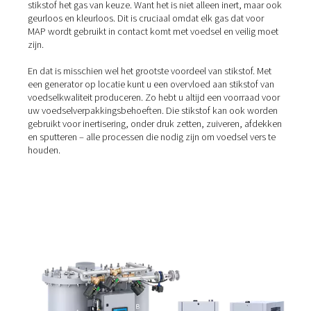
Hoe werkt verpakking met
gemodificeerde atmosfeer?
Dan blijft de vraag: hoe zorg je ervoor dat je voedsel niet
contact komt met zuurstof? Het antwoord is verpakkin
gemodificeerde atmosfeer.
Zodra de te bereiden etenswaren in de bak worden gepl
wordt de omgevingslucht eruit geblazen. Tegelijk wordt
vervangen door een gasmengsel dat grotendeels uit stik
bestaat. Terwijl andere gassen worden gebruikt om de
omgevingslucht te zuiveren, zoals kooldioxide en argon,