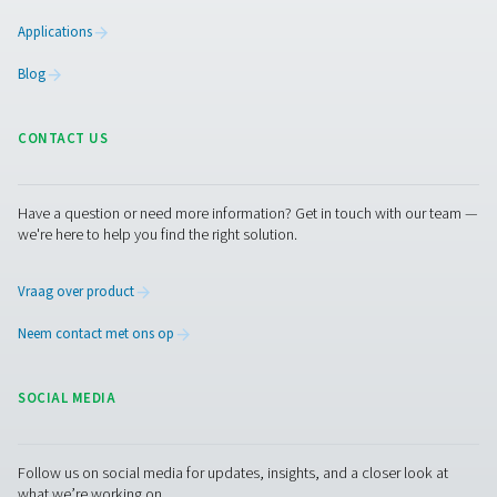
knapperig wilt houden of de houdbaarheid van fruit en 
wilt verlengen, wij kunnen voor u zorgen. Neem contact
Pneumatech voor advies. Onze experts geven u advies 
wij u kunnen helpen uw eten vers en uw klanten tevrede
houden.
Neem contact op met onze stikstofexperts
Facebook
Messenger
X
Linkedin
Mail
Pure air. Pure Gas