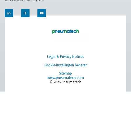
PRODUCTS
Browse our wide selection of products tailored to support 
compressed air and gas needs, from essential equipment to
solutions.
Gasproductie op locatie
Persluchtbehandeling
Meetapparatuur
Ademluchtzuivering
Meer producten