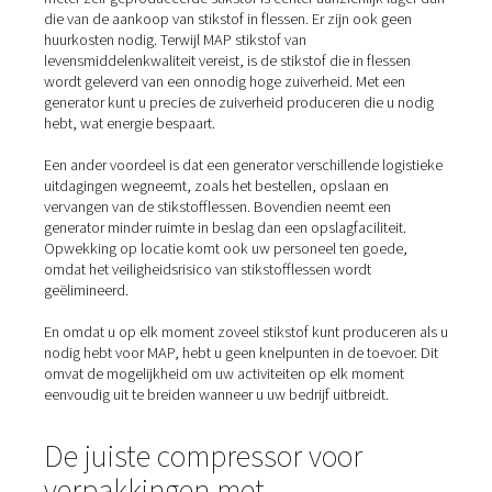
Stikstofopwekking ter plaat