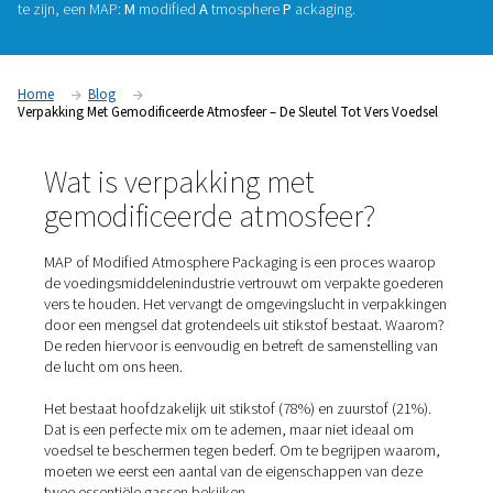
voedsel
Wilt u verpakte voedingsmiddelen langer vers houden? Geen
probleem. Je hoeft alleen maar een kaart te volgen. Of, om
te zijn, een MAP:
M
modified
A
tmosphere
P
ackaging.
Home
Blog
Verpakking Met Gemodificeerde Atmosfeer – De Sleutel Tot Vers
Wat is verpakking met
gemodificeerde atmosfeer?
MAP of Modified Atmosphere Packaging is een proces
de voedingsmiddelenindustrie vertrouwt om verpakte 