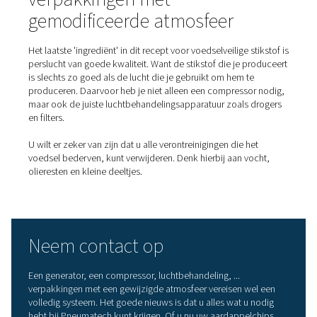
voor MAP
Hoewel u de nodige stikstof kunt krijgen door deze te l
leveren, heeft het opwekken van uw eigen stikstof vele
voordelen. Laten we eens kijken.
Ten eerste kost het
opwekken van stikstof
op locatie ve
minder. Natuurlijk is er de initiële investering in een gene
een bijbehorende compressor. De kostprijs van een kub
meter zelf geproduceerde stikstof is echter aanzienlijk 
die van de aankoop van stikstof in flessen. Er zijn ook g
huurkosten nodig. Terwijl MAP stikstof van
levensmiddelenkwaliteit vereist, is de stikstof die in fles
wordt geleverd van een onnodig hoge zuiverheid. Met e
generator kunt u precies de zuiverheid produceren die 
hebt, wat energie bespaart.
Een ander voordeel is dat een generator verschillende lo
uitdagingen wegneemt, zoals het bestellen, opslaan en