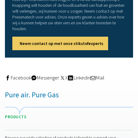
vervangen van de stikstofflessen. Bovendien neemt een
generator minder ruimte in beslag dan een opslagfacilite
Opwekking op locatie komt ook uw personeel ten goe
omdat het veiligheidsrisico van stikstofflessen wordt
geëlimineerd.
En omdat u op elk moment zoveel stikstof kunt produce
nodig hebt voor MAP, hebt u geen knelpunten in de toev
omvat de mogelijkheid om uw activiteiten op elk mome
eenvoudig uit te breiden wanneer u uw bedrijf uitbreidt.
De juiste compressor voor
verpakkingen met
gemodificeerde atmosfeer
Het laatste 'ingrediënt' in dit recept voor voedselveilige s