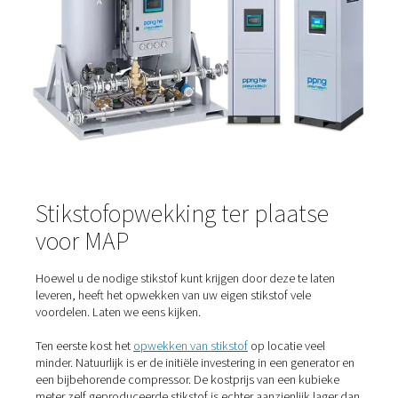
stikstof het gas van keuze. Want het is niet alleen inert,
geurloos en kleurloos. Dit is cruciaal omdat elk gas dat 
MAP wordt gebruikt in contact komt met voedsel en vei
zijn.
En dat is misschien wel het grootste voordeel van stiksto
een generator op locatie kunt u een overvloed aan stiks
voedselkwaliteit produceren. Zo hebt u altijd een voorr
uw voedselverpakkingsbehoeften. Die stikstof kan ook
gebruikt voor inertisering, onder druk zetten, zuiveren,
en sputteren – alle processen die nodig zijn om voedsel 
houden.