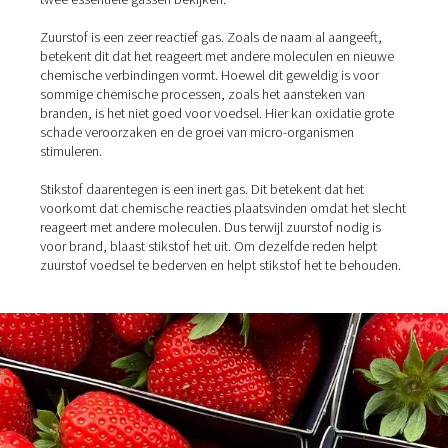
vers te houden. Het vervangt de omgevingslucht in ver
door een mengsel dat grotendeels uit stikstof bestaat.
De reden hiervoor is eenvoudig en betreft de samenstell
de lucht om ons heen.
Het bestaat hoofdzakelijk uit stikstof (78%) en zuurstof
Dat is een perfecte mix om te ademen, maar niet ideaal
voedsel te beschermen tegen bederf. Om te begrijpen 
moeten we eerst een aantal van de eigenschappen van
twee essentiële gassen bekijken.
Zuurstof is een zeer reactief gas. Zoals de naam al aang
betekent dit dat het reageert met andere moleculen en
chemische verbindingen vormt. Hoewel dit geweldig is 
sommige chemische processen, zoals het aansteken v
branden, is het niet goed voor voedsel. Hier kan oxidati
schade veroorzaken en de groei van micro-organismen
stimuleren.