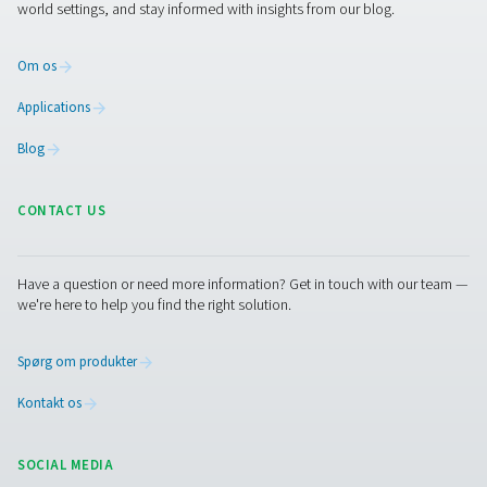
Laserskæring giver enestående hastighed, fleksibilitet o
præcision – men dine resultater er kun så gode som din
gasforsyning. Uanset om du bruger nitrogen eller trykluft
renlighed, tørhed og stabilitet afgørende for at få den 
ydeevne ud af dit udstyr.
Vil du forenkle din gasforsyning 
laserskæring?
Tal med vores team om at opsætte en effe
løsning på stedet til nitrogengenerering eller luftbehandl
skræddersyet til din skæreanvendelse.
Kontakt vores nitrogeneksperter
Facebook
Messenger
X
Linkedin
Mail