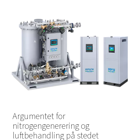
Renheden af disse gasser påvirker dog direkte både
snitkvaliteten og systemets ydeevne.
Selv lave niveauer af forurenende stoffer – såsom fugt,
oliedampe eller støvpartikler – kan forårsage:
Brændte eller misfarvede kanter
Grove eller uensartede snit
Langsommere behandlingshastigheder
Overskydende stænk og omarbejde
Tilstoppede dyser eller beskadiget optik
Til fremstilling af plademetal anbefales for eksempel typ
nitrogenrenhedsniveauer på 99,95 % eller højere for at
producere rene, gratfri kanter uden oxidering – især til s
eller lakerede dele.