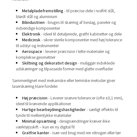
laserskæring
Laserskæring
er en kontaktfri proces, der bruger en kon
stråle af lys, der er fokuseret gennem optik og styret af
styringer – til at smelte eller fordampe materiale med e
præcision. Og resultatet? Rene, præcise snit uden mekan
eller værktøjsslitage.
Det gør den til en populær løsning på tværs af brancher,
herunder:
Metalpladefremstilling
- til præcise dele i rustfrit s
blødt stål og aluminium
Bilindustrien
- bruges til skæring af beslag, panele
indvendige komponenter
Elektronik
- ideel til detaljerede, gratfri kabinetter
Medicinsk
- sikrer sterile komponenter med høj t
til udstyr og instrumenter
Aerospace
- leverer præcision i lette materialer og