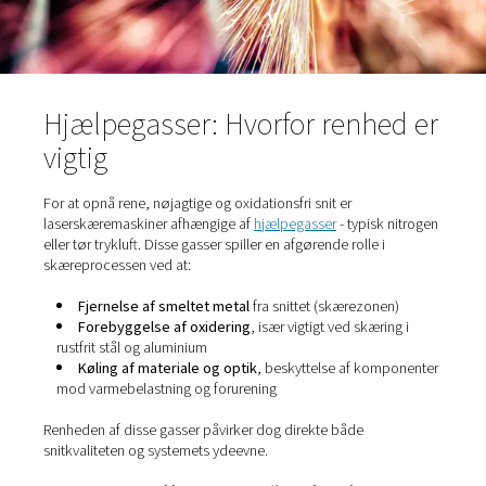
Kort sagt giver laserskæring producenterne en kombinat
hastighed, præcision og fleksibilitet, samtidig med at
finishkvaliteten forbedres, og behovet for sekundær
bearbejdning reduceres.