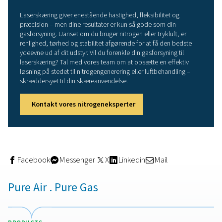
Argumentet for
nitrogengenerering og
luftbehandling på stedet
Traditionelt har laserskæreoperationer været afhængige 
flaskekvælstof eller eksterne gasforsyningskontrakter. 
medfører udfordringer: