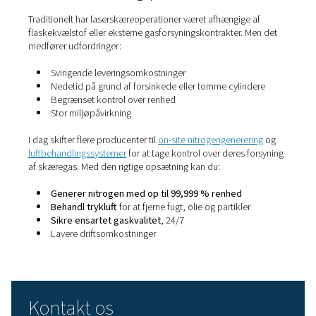
Derfor er højtydende laseroperationer afhængige af en tør
og stabil gasforsyning, uanset om den leveres fra
højtrykscylindere eller genereres på stedet. Gasrenhed e
kun en detalje – det er en afgørende faktor for kvaliteten
snit.