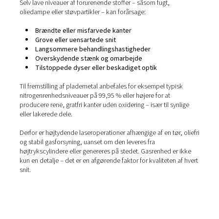
Hjælpegasser: Hvorfor renhe
vigtig
For at opnå rene, nøjagtige og oxidationsfri snit er
laserskæremaskiner afhængige af
hjælpegasser
- typisk
eller tør trykluft. Disse gasser spiller en afgørende rolle i
skæreprocessen ved at:
Fjernelse af smeltet metal
fra snittet (skærezone
Forebyggelse af oxidering
, især vigtigt ved skæri
rustfrit stål og aluminium
Køling af materiale og optik
, beskyttelse af kom
mod varmebelastning og forurening