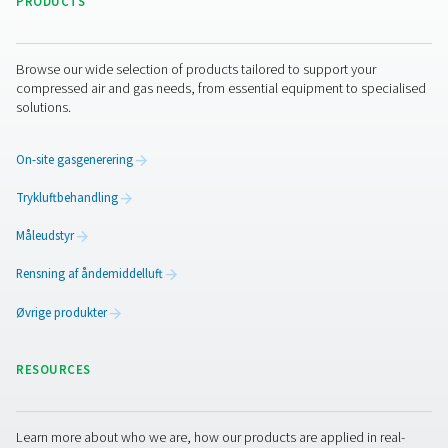
Svingende leveringsomkostninger
Nedetid på grund af forsinkede eller tomme cylin
Begrænset kontrol over renhed
Stor miljøpåvirkning
I dag skifter flere producenter til
on-site nitrogengenerer
luftbehandlingssystemer
for at tage kontrol over deres f
af skæregas. Med den rigtige opsætning kan du:
Generer nitrogen med op til 99,999 % renhed
Behandl trykluft
for at fjerne fugt, olie og partikler
Sikre ensartet gaskvalitet
, 24/7
Lavere driftsomkostninger
Kontakt os