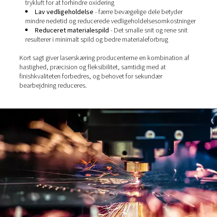
komplekse geometrier
Skiltning og dekorativt design
- muliggør indvikl
udskæringer og tilpassede former med glatte overflad
Sammenlignet med mekaniske eller termiske metoder gi
laserskæring klare fordele:
Høj præcision
- Leverer snævre tolerancer (ofte ±
ideel til krævende applikationer
Hurtige bearbejdningshastigheder
- særligt effekt
tynde til mellemtykke materialer
Minimal opsætning
- designændringer kræver ikk
værktøjsskift – kun en ny digital fil
Gratfrie kanter
- især ved brug med ren nitrogen el
trykluft for at forhindre oxidering
Lav vedligeholdelse
- færre bevægelige dele bet
mindre nedetid og reducerede vedligeholdelsesomko
Reduceret materialespild
- Det smalle snit og ren
resulterer i minimalt spild og bedre materialeforbrug