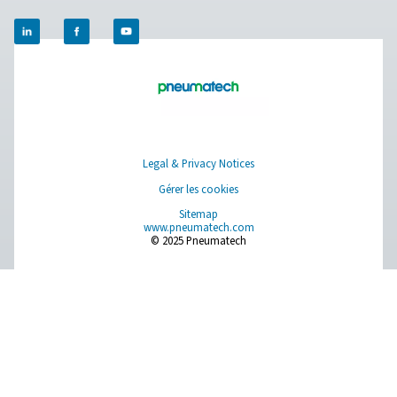
Pure Air . Pure Gas.
PRODUCTS
Browse our wide selection of products tailored to support 
compressed air and gas needs, from essential equipment to
solutions.
Production de gaz sur site
Traitement de l'air comprimé
Instruments de mesure