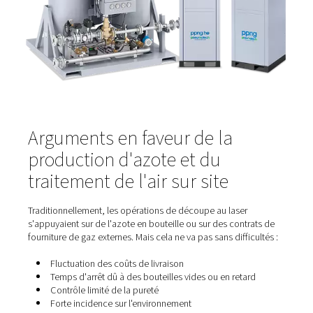
vapeur d’huile ou les particules de poussière, peuvent
provoquer :
Bords brûlés ou décolorés
Coupes rugueuses ou irrégulières
Vitesses de production plus lentes
Éclaboussures excessives et reprises
Buses obstruées ou optique endommagée
Par exemple, dans la fabrication de tôles, des niveaux 
de l’azote de 99,95 % ou plus sont généralement rec
pour produire des bords propres, sans bavures et sans
oxydation, en particulier pour les pièces visibles ou pein
C’est pourquoi les opérations laser les plus performant
dépendent d’une alimentation en gaz sec, sans huile et 
qu’il soit fournit par des bouteilles haute pression ou g
site. La pureté du gaz n’est pas seulement un détail, c’e
facteur déterminant dans la qualité de chaque coupe.