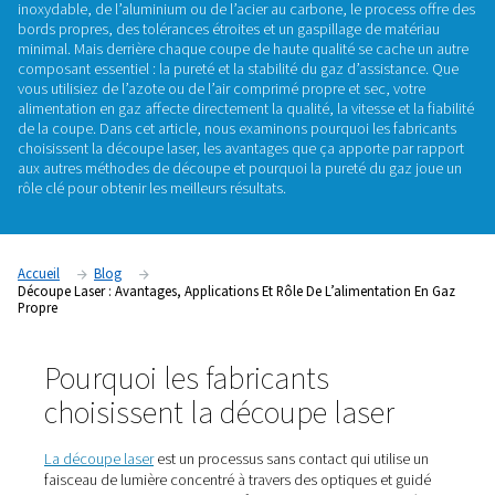
gaz propre
La découpe laser est l’une des technologies les plus précises
efficaces de la fabrication moderne. Que vous coupiez de l’
inoxydable, de l’aluminium ou de l’acier au carbone, le proc
bords propres, des tolérances étroites et un gaspillage de m
minimal. Mais derrière chaque coupe de haute qualité se ca
composant essentiel : la
pureté et la stabilité du gaz d’assis
vous utilisiez de l’azote ou de l’air comprimé propre et sec, 
alimentation en gaz affecte directement la qualité, la vitesse e
de la coupe. Dans cet article, nous examinons
pourquoi les 
choisissent la découpe laser
, les avantages que ça apporte 
aux autres méthodes de découpe et pourquoi la
pureté du 
rôle clé pour obtenir les meilleurs résultats.
Accueil
Blog
Découpe Laser : Avantages, Applications Et Rôle De L’alimentat