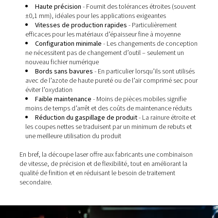
panneaux et des composants intérieurs
Électronique
- idéal pour les coffrets et les pièces
minutieuses et exemptes de bavures
Médical
- garantit la stérilité et la haute tolérance 
composants des dispositifs et instruments
Aérospatiale
- fournit une précision dans les maté
légers et les géométries complexes
Signalétique et design décoratif
- permet des d
complexes et des formes personnalisées avec des fini
lisses
Par rapport aux procédés mécaniques ou thermiques, l
découpe laser offre des avantages évidents :
Haute précision
- Fournit des tolérances étroites 
±0,1 mm), idéales pour les applications exigeantes
Vitesses de production rapides
- Particulièremen
efficaces pour les matériaux d’épaisseur fine à moye