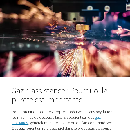
Configuration minimale
- Les changements de co
ne nécessitent pas de changement d’outil – seulemen
nouveau fichier numérique
Bords sans bavures
- En particulier lorsqu’ils sont
avec de l’azote de haute pureté ou de l’air comprimé
éviter l’oxydation
Faible maintenance
- Moins de pièces mobiles sig
moins de temps d’arrêt et des coûts de maintenance 
Réduction du gaspillage de produit
- La rainure é
les coupes nettes se traduisent par un minimum de re
une meilleure utilisation du produit
En bref, la découpe laser offre aux fabricants une comb
de vitesse, de précision et de flexibilité, tout en amélior
qualité de finition et en réduisant le besoin de traitemen
secondaire.