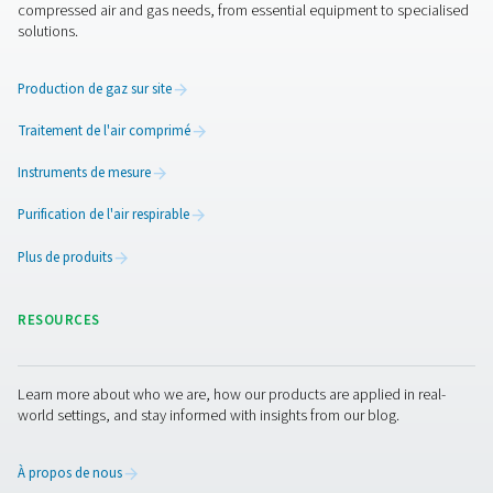
Aujourd’hui, de plus en plus de fabricants passent à de 
production d’azote sur site
et des systèmes
traitement d
prendre le contrôle de leur alimentation en gaz de coup
la bonne configuration, vous pouvez :
Générer de l’azote d’une pureté pouvant attei
99,999 %
Traiter l’air comprimé
pour éliminer l’humidité, l’h
les particules
Garantir une qualité de gaz constante
, 24/7
Réduction des coûts d’exploitation
au fil du tem
Nous contacter