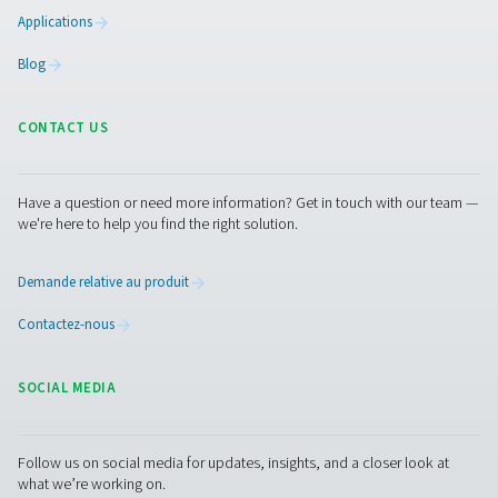
La découpe laser offre une vitesse, une flexibilité et une
précision exceptionnelles, mais vos résultats ne sont qu
reflet de votre alimentation en gaz. Que vous utilisiez de
ou de l'air comprimé, la propreté, le séchage et la fiabili
essentiels pour obtenir les meilleures performances de 
équipement.
Vous souhaitez simplifier votre alimentati
pour la découpe laser ?
Parlez à notre équipe de la mis
place d’une solution efficace sur site pour la génération
ou le traitement de l’air, adaptée à votre application de
découpe.
Contactez nos experts en azote
Facebook
Messenger
X
Linkedin
Mail