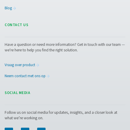
niet economisch zou zijn." Binnen een straal van slecht
exploiteert AniCura diverse andere dierenartspraktijken,
waarvan 70 in de Duitstalige regio (DACH). "Met name d
kleinere klinieken hier in de regio kunnen hier veel baat b
hebben", zegt de manager van AniCura. En Pneumatech
Tim Ganser voegt eraan toe dat een dergelijke oplossing
vullen van de eigen cilinders van de locatie via een
drukversterker – ook interessant zou zijn "om piekbelas
op te vangen of als back-up voor noodgevallen." Over
noodgevallen gesproken: Stelljes liet de oude
cilinderaansluitingen niet verwijderen bij de installatie v
nieuwe zuurstofstation. Zo kan hij op elk gewenst mom
gasfles weer op het netwerk aansluiten.
Neem contact op