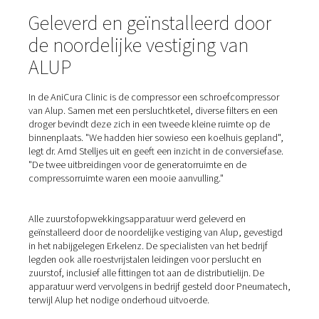
gehaald en tot 95% verrijkt
Om
ter plaatse zuurstof te produceren
, wordt het gas v
omgevingslucht gescheiden en in een container verrijkt
omgevingslucht bevat ongeveer 21% zuurstof, 78% stikst
kleinere hoeveelheden kooldioxide, argon en andere ga
Om zuurstof (of stikstof) te genereren, wordt de omgev
eerst gecomprimeerd in een luchtcompressor en vervol
naar de generator geleid. De
PPOG 1
verwijdert zuurstof
perslucht door middel van drukschommelingsadsorptie.
betekent dat de Pneumatech-generator de O2 scheidt v
andere gassen en deze verrijkt tot zuiverheidsniveaus t
Hiervoor heeft de zuurstofgenerator twee reservoirs, el
met een speciaal adsorptiemiddel. Beide worden gevo
perslucht en wisselen af tussen zuurstofadsorptie (tot e
verzadigingsgrens) en regeneratie. De gasopslagcontain
de generator zorgt voor een continue zuurstoftoevoer n
verbruikers.