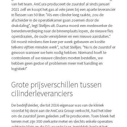
Zuurstof voor tien
anesthesiemachines
Op de dag van ons bezoek zijn we getuige van een
beenoperatie bij een kat. Het dier is bedekt met een do
waarbij alleen de staart naar buiten kijkt. Het gebroken 
zichtbaar onder de chirurgische instrumenten van de art
Tijdens de operatie voelt de kat niets. Het wordt verdoo
beademd op bijna dezelfde manier als in de menselijke
geneeskunde: met zuurstof en een aan het dier aangepa
geneesmiddel. Tien anesthesiemachines staan ter besch