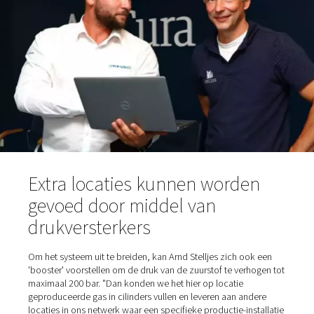
aanzienlijk lagere drukdauwpunten dan een koeldroger.
Ganser, Sales Manager bij Pneumatech, adviseerde een
adsorptiedroger uit de productlijn van Pneumatech voor
project. "We voorzien deze drogers ook van Purelogic
intelligente besturingen voor toegang op afstand en
geïntegreerde DTP-besturing. Deze uitrusting is echter n
bij AniCura Bökelberg", zegt Ganser. De droge, gefilterd
perslucht wordt vanuit ruimte 1 via leidingen naar de gen
ruimte 2 gevoerd.
De PPOG 1 genereert een nominaal zuurstofdebiet van 
bij 95% zuiverheid (of alternatief 2,0 m3/u bij 90%). Ani
werkt met 95% zuivere zuurstof*. Het zuurstofbuffervat 
optioneel onderdeel dat in dit geval wordt gebruikt. Hij 
drukregelaar, een manometer en een stoffilter. "De debi
zijn standaard gekalibreerd en gemonteerd", legt Tim Ga
"Ze vereenvoudigen de inbedrijfstelling en informeren d
gebruikers ook over hun werkelijke zuurstofverbruik."