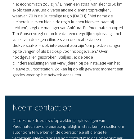
Zelfvoorzienend zuurstofsta
betaalt zichzelf binnen enke
jaren terug
Bij het dimensioneren van de apparatuur die nodig is vo
zelfopwekking van zuurstof, werd uitgegaan van het aan
zuurstofcilinders dat in het verleden nodig was, plus ee
veiligheidsmarge, legt dr. Arnd Stelljes uit. "Mijn idee wa
apparatuur zich binnen maximaal twee tot vier jaar zou
terugverdienen, en dat zullen we bereiken." Hij voegt er
"Als ik de hoge zuurstofprijzen van de andere cilinderle
had meegenomen in mijn berekeningen, had ik de invest
slechts zeven maanden terugverdiend." Over het algeme
station 'goed en royaal' ingericht, benadrukt de dierena
kunnen de zuurstofopwekking heel eenvoudig aanpass
een hogere vraag, bijvoorbeeld door de druk in de com