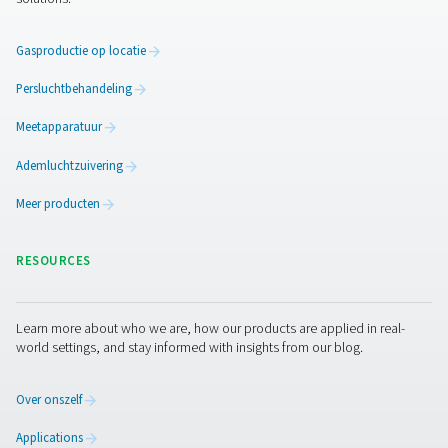
Extra locaties kunnen word
gevoed door middel van
drukversterkers
Om het systeem uit te breiden, kan Arnd Stelljes zich o
'booster' voorstellen om de druk van de zuurstof te ver
maximaal 200 bar. "Dan konden we het hier op locatie
geproduceerde gas in cilinders vullen en leveren aan an
locaties in ons netwerk waar een specifieke productie-in