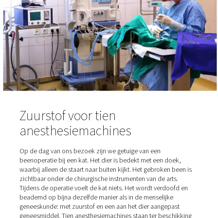
één specifiek voor cardiologie. "We hebben hier een
overeenkomstig aantal medisch specialisten", legt Arnd S
uit. "Radiologen, cardiologen, experts in de interne
geneeskunde, chirurgen, orthopedisch chirurgen." Het u
van 15 tot 25 operaties per dag houdt het 60-koppige A
team goed bezig.