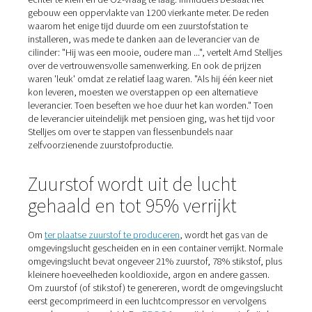
van het team. AniCura produceert de zuurstof al sinds ja
2021 zelf en koopt het gas al vele jaren bij een aparte le
in flessen van 50 liter. "Als een cilinder leeg raakte, zou 
afscheider in de operatiekamer gaan zoemen door de
drukdaling", legt Stelljes uit. Daarna moest een medewe
benedenverdieping naar de binnenplaats lopen, de nieu
opendraaien, de oude verwijderen en een nieuwe aanslu
Dit moest minstens tien keer per week gebeuren en kost
telkens vijftien minuten werk", schat Stelljes. "Nu is de z
gewoon wanneer we hem nodig hebben. Niemand hoeft
controleren of we nieuwe cilinders moeten bestellen, w
hebben geen gedoe of problemen meer met handling e
logistiek!"
Grote prijsverschillen tussen
cilinderleveranciers