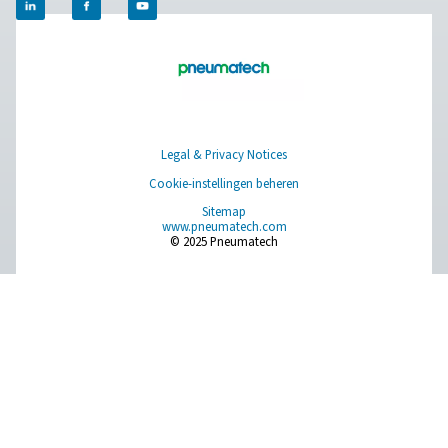
​Ontdek hoe de zuurstofopwekkingsoplossingen van
Pneumatech uw dierenartsenpraktijk in staat kunnen st
autonoom te werken en de operationele efficiëntie te
verbeteren. Neem vandaag nog contact met ons op voo
informatie over onze innovatieve systemen en zet de ee
naar een betrouwbaardere en kosteneffectievere
zuurstoftoevoer.​
Neem contact op met onze zuurstofexperts
Facebook
Messenger
X
Linkedin
Mail