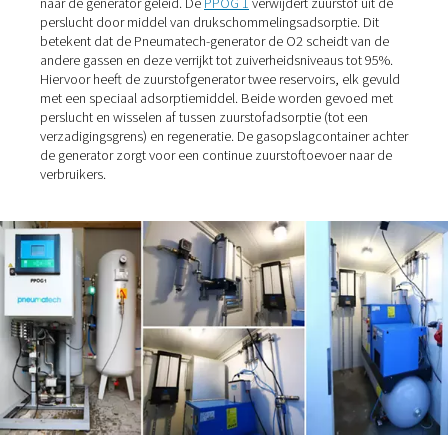
De bedrijfsleider, die tot 2016 eigenaar was van de klini
voordat hij deze aan de AniCura Group verkocht, had he
om de zuurstof jaren geleden zelf te produceren. Toen 
terrein met zijn 300 vierkante meter en slechts enkele op
echter te klein en de O2-vraag te laag. Inmiddels beslaat
gebouw een oppervlakte van 1200 vierkante meter. De 
waarom het enige tijd duurde om een zuurstofstation te
installeren, was mede te danken aan de leverancier van
cilinder: "Hij was een mooie, oudere man ...", vertelt Arnd
over de vertrouwensvolle samenwerking. En ook de prij
waren 'leuk' omdat ze relatief laag waren. "Als hij één ke
kon leveren, moesten we overstappen op een alternatie
leverancier. Toen beseften we hoe duur het kan worden.
de leverancier uiteindelijk met pensioen ging, was het ti
Stelljes om over te stappen van flessenbundels naar
zelfvoorzienende zuurstofproductie.
Zuurstof wordt uit de lucht