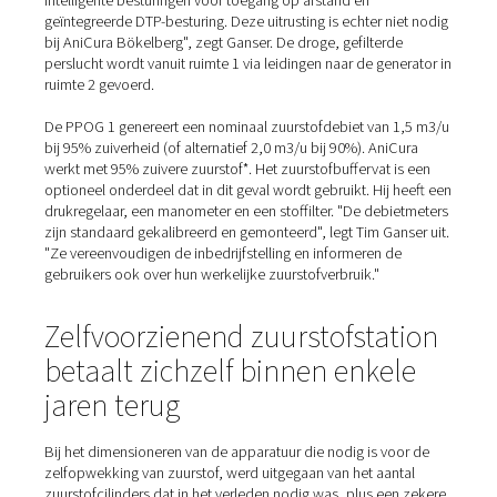
ALUP
In de AniCura Clinic is de compressor een schroefcomp
van Alup. Samen met een persluchtketel, diverse filters 
droger bevindt deze zich in een tweede kleine ruimte o
binnenplaats. "We hadden hier sowieso een koelhuis ge
legt dr. Arnd Stelljes uit en geeft een inzicht in de conver
"De twee uitbreidingen voor de generatorruimte en de
compressorruimte waren een mooie aanvulling."
Alle zuurstofopwekkingsapparatuur werd geleverd en
geïnstalleerd door de noordelijke vestiging van Alup, ge
in het nabijgelegen Erkelenz. De specialisten van het bed
legden ook alle roestvrijstalen leidingen voor perslucht 
zuurstof, inclusief alle fittingen tot aan de distributielijn.
apparatuur werd vervolgens in bedrijf gesteld door Pn
terwijl Alup het nodige onderhoud uitvoerde.