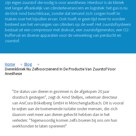
anesthesie
AniCura Bökelberg GmbH, een dierenartsenpraktijk in
Mönchengladbach, Duitsland, produceert sinds het begin va
zijn eigen zuurstof die nodig is voor anesthesie. Hierdoor is 
niet langer afhankelijk van cilinderleveranciers en logistiek: h
de klok rond beschikbaar, zonder dat iemand zich zorgen h
maken over het bijvullen ervan. Ook hoeft er geen tijd meer
besteed aan het vervangen van cilinders op de werf. Het zu
bestaat uit een compressor met drukvat, een zuurstofgenera
buffervat en diverse apparaten voor de verwerking van persl
zuurstof.
Home
Blog
Dierenkliniek Nu Zelfvoorzienend In De Productie Van Zuurstof
Anesthesie