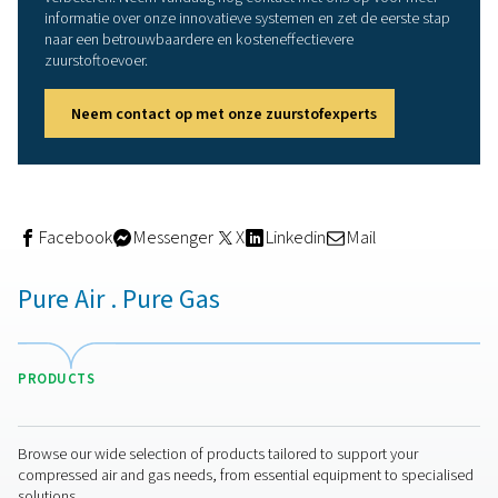
te verhogen. En als we de technische grenzen bereiken e
meer efficiënt kunnen comprimeren, kunnen we altijd ee
buffervat monteren." Met deze uitrusting is AniCura op l
termijn goed gepositioneerd", voegt hij eraan toe. Over
Pneumatech in de aanbestedingsfase in concurrentie m
andere leverancier. Een overweging van de totale
levenscycluskosten gaf Pneumatech en Alup echter een
doorslaggevend voordeel.