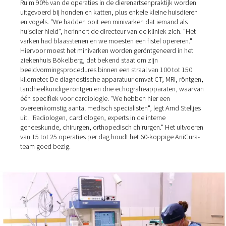
"De status van dieren in gezinnen is de afgelopen 20 jaa
drastisch gestegen", zegt dr. Arnd Stelljes, veterinair dir
van AniCura Bökelberg GmbH in Mönchengladbach. Dit i
te wijten aan de toenemende isolatie onder mensen, die
daarom veel meer aan dieren gehecht hebben dan in he
verleden: "Tegenwoordig komen zelfs boeren bij ons o
werkhonden te laten opereren!"
Ruim 90% van de operaties in de dierenartsenpraktijk 
uitgevoerd bij honden en katten, plus enkele kleine huis
en vogels. "We hadden ooit een minivarken dat iemand 
huisdier hield", herinnert de directeur van de kliniek zich
varken had blaasstenen en we moesten een fistel operer
Hiervoor moest het minivarken worden geröntgeneerd i
ziekenhuis Bökelberg, dat bekend staat om zijn
beeldvormingsprocedures binnen een straal van 100 tot
kilometer. De diagnostische apparatuur omvat CT, MRI, 
tandheelkundige röntgen en drie echografieapparaten,