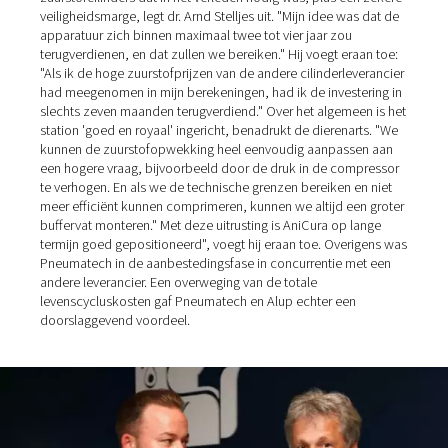
De tweedelige installatie bestaat nu uit de volgende
componenten die typisch zijn voor een dergelijke opstel
Ruimte 1 (in de volgorde waarin de apparatuur is
aangesloten): Alup-schroefcompressor, gemonteerd 
persluchtreservoir; natscheidingsfilter (uitgerust met
elektrische condensafvoer, zoals het persluchtreservoi
adsorptiedroger; diverse stoffilters.
Ruimte 2: PPOG zuurstofgenerator van Pneumatec
gasbemonsteringsslang voor zuiverheidstesten;
zuurstofreservoir en ten slotte een zuurstoffilter voord
gas via de leidingen de kranen in de OK en de verselu
bereikt.
Voor de behandeling van perslucht zijn in principe versc
drogers geschikt: een in de compressor geïntegreerde
koeldroger, een aparte koeldroger of – zoals bij AniCur
adsorptiedroger. Deze laatste kan de perslucht ontvocht