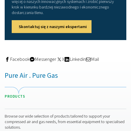
będziemy w stanie efektywnie sprężać, zawsze możem
zamontować większy zbiornik buforowy." Dzięki temu
wyposażeniu firma AniCura jest dobrze przygotowana 
dłuższą metę" - dodaje. Przy okazji, w fazie przetargow
Pneumatech konkurowała z innym dostawcą. Jednak
uwzględnienie całkowitych kosztów cyklu życia dało f
Pneumatech i Alup decydującą przewagę.