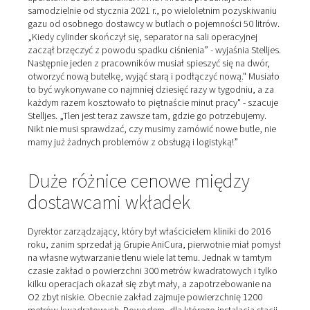
Tlen dla dziesięciu aparató
znieczulania
W dniu naszej wizyty jesteśmy świadkami operacji nogi 
Zwierzę jest przykryte tkaniną, z której wydobywa się t
ogon. Złamana noga jest widoczna pod instrumentami
chirurgicznymi lekarza. Podczas operacji kot nic nie o
Jest on znieczulany i wentylowany w prawie taki sam 
jak w medycynie ludzkiej: za pomocą tlenu i leku
dostosowanego do zwierzęcia. Zespół dysponuje dzie
aparatami do znieczulania. Firma AniCura produkuje tle