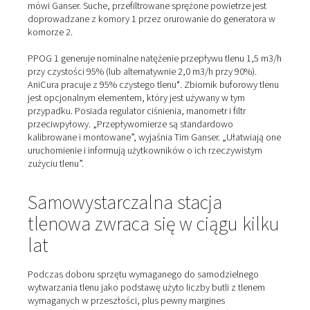
dziedzińcu. „I tak zaplanowaliśmy tutaj chłodnię”, wyja
Arnd Stelljes, wskazując na fazę przebudowy. „Dwa
rozszerzenia do pomieszczenia generatora i sprężarki 
doskonały dodatek”.
Wszystkie urządzenia do wytwarzania tlenu zostały
dostarczone i zainstalowane przez północny oddział f
z siedzibą w pobliskim Erkelenz. Specjaliści firmy ułożyl
również wszystkie rury ze stali nierdzewnej do sprężon
powietrza i tlenu, w tym wszystkie złącza aż do przew
dystrybucyjnego. Następnie urządzenie zostało przek
eksploatacji przez firmę Pneumatech, podczas gdy fir
wykonała niezbędne prace serwisowe.
Dwuczęściowa instalacja składa się teraz z następując
elementów typowych dla takiej konfiguracji: