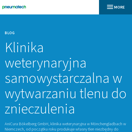
BLOG
Klinika
weterynaryjna
samowystarczaln
wytwarzaniu tlen