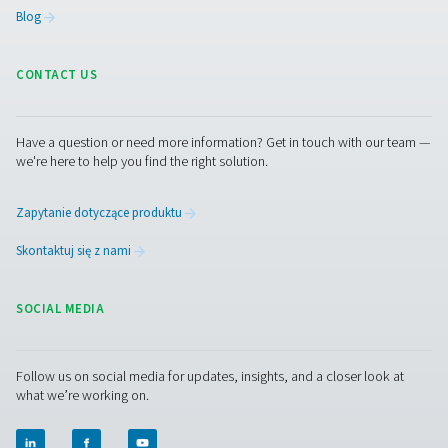
ekonomiczna”. W promieniu zaledwie 50 km AniCura p
kilka innych klinik i gabinetów weterynaryjnych, w tym 
regionie niemieckojęzycznym (DACH). „W szczególnoś
mniejsze kliniki w tym regionie mogłyby odnieść z nas
korzyści”, mówi kierownik AniCura. Tim Ganser, ekspert
dziedzinie Pneumatech, dodaje, że takie rozwiązanie -
napełnianie własnych cylindrów zakładu za pomocą
wzmacniacza ciśnienia - byłoby również interesujące „
pokrycia obciążeń szczytowych lub jako rezerwa na 
sytuacji awaryjnych.” Mówiąc o sytuacjach awaryjnych: S
nie usunął starych połączeń butli podczas montażu now
tlenowej. Oznacza to, że w każdej chwili może ponown
podłączyć butlę z gazem do sieci.
Skontaktuj się z nami