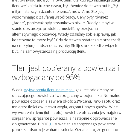
samodzielnie od stycznia 2021 r., po wieloletnim pozy
gazu od osobnego dostawcy w butlach o pojemności 50
„Kiedy cylinder skończył się, separator na sali operacyj
zaczął brzęczyć z powodu spadku ciśnienia” - wyjaśnia 
Następnie jeden z pracowników musiał spieszyć się na
otworzyć nową butelkę, wyjąć starą i podłączyć nową."
to być wykonywane co najmniej dziesięć razy w tygodni
każdym razem kosztowało to piętnaście minut pracy" -
Stelljes. „Tlen jest teraz zawsze tam, gdzie go potrzebu
Nikt nie musi sprawdzać, czy musimy zamówić nowe but
mamy już żadnych problemów z obsługą i logistyką!”
Duże różnice cenowe międz
dostawcami wkładek
Dyrektor zarządzający, który był właścicielem kliniki d
roku, zanim sprzedał ją Grupie AniCura, pierwotnie mi