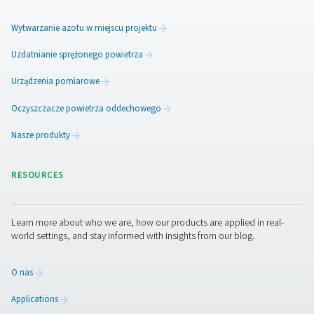
Dodatkowe lokalizacje mogą
dostarczane za pomocą
wzmacniaczy ciśnienia
W celu rozszerzenia systemu Arnd Stelljes może równie
wykorzystać „wzmacniacz”, aby zwiększyć ciśnienie tl
maksymalnie 200 barów. „Potem moglibyśmy napełnić 
gazem wytworzonym na miejscu i dostarczyć go do inn
miejsc w naszej sieci, gdzie dedykowana elektrownia n