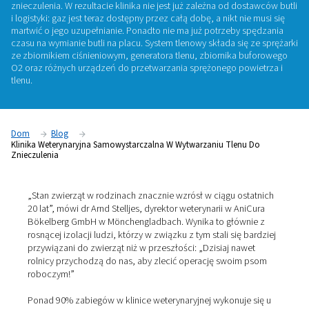
znieczulenia
AniCura Bökelberg GmbH, klinika weterynaryjna w Mönche
Niemczech, od początku roku produkuje własny tlen niez
znieczulenia. W rezultacie klinika nie jest już zależna od do
i logistyki: gaz jest teraz dostępny przez całą dobę, a nikt n
martwić o jego uzupełnianie. Ponadto nie ma już potrzeby 
czasu na wymianie butli na placu. System tlenowy składa się
ze zbiornikiem ciśnieniowym, generatora tlenu, zbiornika 
O2 oraz różnych urządzeń do przetwarzania sprężonego po
tlenu.
Dom
Blog
Klinika Weterynaryjna Samowystarczalna W Wytwarzaniu Tlen
Znieczulenia