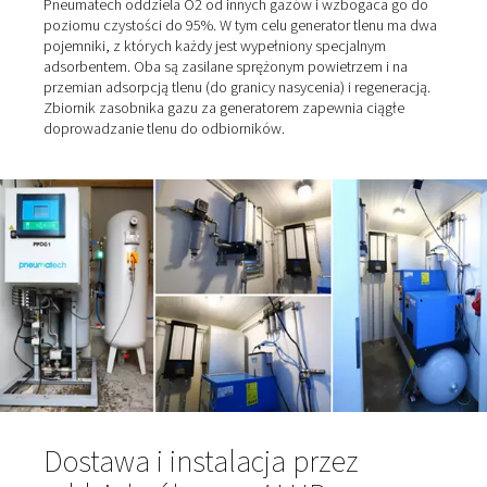
na własne wytwarzanie tlenu wiele lat temu. Jednak w 
czasie zakład o powierzchni 300 metrów kwadratowych 
kilku operacjach okazał się zbyt mały, a zapotrzebowa
O2 zbyt niskie. Obecnie zakład zajmuje powierzchnię 
metrów kwadratowych. Powodem, dla którego instalacja
tlenowej zajęła trochę czasu, był również dostawca butl
miłym, starszym dżentelmenem...”, mówi Arnd Stelljes,
wspominając o zaufanej współpracy. Ceny były równie
„ładne”, ponieważ były stosunkowo niskie. "Kiedy nie b
stanie dostarczyć produktu, musieliśmy przejść na
alternatywnego dostawcę. Wtedy zdaliśmy sobie sprawę
kosztowne to może być." Gdy dostawca ostatecznie pr
na emeryturę, nadszedł czas, aby Stelljes przeszedł z 
butli na samowystarczalną produkcję tlenu.
Tlen jest pobierany z powietr
wzbogacany do 95%