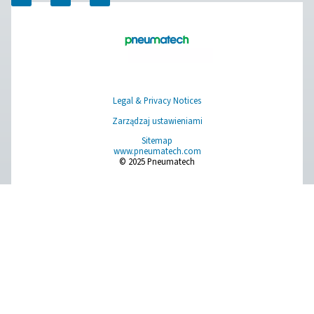
​Dowiedz się, w jaki sposób rozwiązania Pneumatech 
wytwarzania tlenu mogą umożliwić Twojej klinice weter
osiągnięcie samowystarczalności i zwiększenie wydajn
operacyjnej. Skontaktuj się z nami już dziś, aby dowiedz
więcej o naszych innowacyjnych systemach i zrobić pi
krok w kierunku bardziej niezawodnego i ekonomiczn
dostarczania tlenu.​
Skontaktuj się z naszymi ekspertami
Facebook
Messenger
X
Linkedin
Mail
Pure Air . Pure Gas