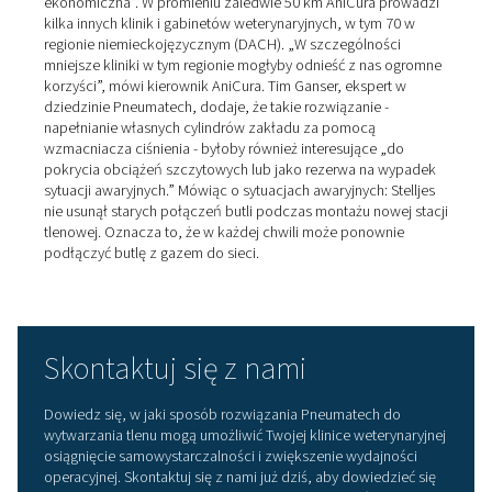
Samowystarczalna stacja
tlenowa zwraca się w ciągu 
lat
Podczas doboru sprzętu wymaganego do samodzieln
wytwarzania tlenu jako podstawę użyto liczby butli z t
wymaganych w przeszłości, plus pewny margines
bezpieczeństwa - wyjaśnia dr Arnd Stelljes. „Myślałem, 
powinien się zwrócić w ciągu maksymalnie dwóch do c
lat, a my to osiągniemy”. Dodaje: „Gdybym w swoich
obliczeniach uwzględnił wysokie ceny tlenu innego do
butli, zwróciłbym tę inwestycję w zaledwie siedem mies
Ogólnie rzecz biorąc, stacja została zaprojektowana „
hojnie”, podkreśla weterynarz. "Możemy bardzo łatwo
dostosować wytwarzanie tlenu do większego
zapotrzebowania, na przykład poprzez zwiększenie ci
w sprężarce. A jeśli osiągniemy granice techniczne i nie