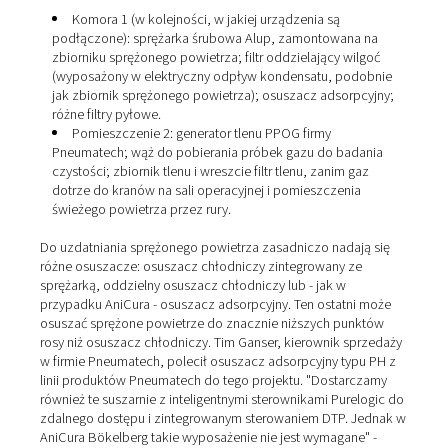
Dostawa i instalacja przez
oddział północny ALUP
W klinice AniCura sprężarka jest sprężarką śrubową firm
Wraz ze zbiornikiem sprężonego powietrza, różnymi filt
osuszaczem znajduje się w drugim małym pomieszczen