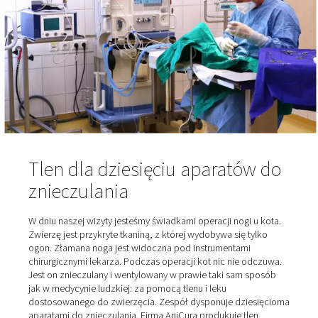
jedno jest przeznaczone specjalnie do kardiologii. „Ma
odpowiednią liczbę specjalistów medycznych”, wyjaśn
Stelljes. „Radiolodzy, kardiolodzy, specjaliści w medyc
wewnętrznej, chirurdzy, chirurdzy ortopedzy”. Wykony
15 do 25 operacji dziennie sprawia, że 60-osobowy ze
AniCura jest dobrze zajęty.