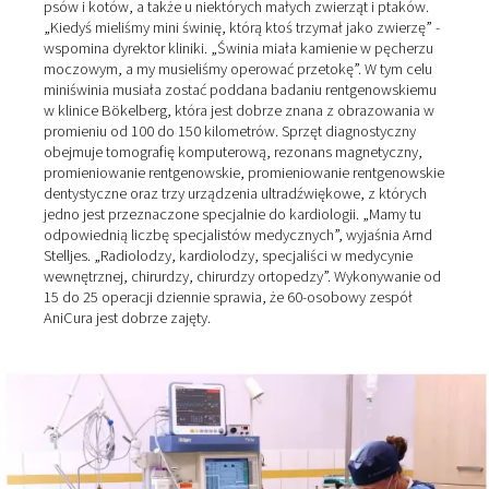
„Stan zwierząt w rodzinach znacznie wzrósł w ciągu os
20 lat”, mówi dr Arnd Stelljes, dyrektor weterynarii w An
Bökelberg GmbH w Mönchengladbach. Wynika to główn
rosnącej izolacji ludzi, którzy w związku z tym stali się 
przywiązani do zwierząt niż w przeszłości: „Dzisiaj na
rolnicy przychodzą do nas, aby zlecić operację swoim
roboczym!”
Ponad 90% zabiegów w klinice weterynaryjnej wykonuje
psów i kotów, a także u niektórych małych zwierząt i p
„Kiedyś mieliśmy mini świnię, którą ktoś trzymał jako zw
wspomina dyrektor kliniki. „Świnia miała kamienie w p
moczowym, a my musieliśmy operować przetokę”. W ty
miniświnia musiała zostać poddana badaniu rentgeno
w klinice Bökelberg, która jest dobrze znana z obrazo
promieniu od 100 do 150 kilometrów. Sprzęt diagnosty
obejmuje tomografię komputerową, rezonans magnety
promieniowanie rentgenowskie, promieniowanie rentg
dentystyczne oraz trzy urządzenia ultradźwiękowe, z k