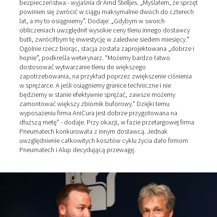
Komora 1 (w kolejności, w jakiej urządzenia są
podłączone): sprężarka śrubowa Alup, zamontowan
zbiorniku sprężonego powietrza; filtr oddzielający wi
(wyposażony w elektryczny odpływ kondensatu, po
jak zbiornik sprężonego powietrza); osuszacz adsorp
różne filtry pyłowe.
Pomieszczenie 2: generator tlenu PPOG firmy
Pneumatech; wąż do pobierania próbek gazu do bad
czystości; zbiornik tlenu i wreszcie filtr tlenu, zanim g
dotrze do kranów na sali operacyjnej i pomieszczeni
świeżego powietrza przez rury.
Do uzdatniania sprężonego powietrza zasadniczo nada
różne osuszacze: osuszacz chłodniczy zintegrowany z
sprężarką, oddzielny osuszacz chłodniczy lub - jak w
przypadku AniCura - osuszacz adsorpcyjny. Ten ostatn
osuszać sprężone powietrze do znacznie niższych pu
rosy niż osuszacz chłodniczy. Tim Ganser, kierownik s