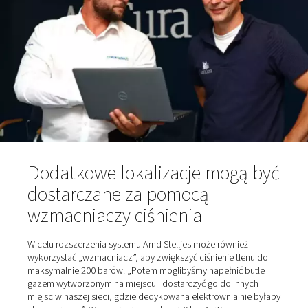
w firmie Pneumatech, polecił osuszacz adsorpcyjny ty
linii produktów Pneumatech do tego projektu. "Dostar
również te suszarnie z inteligentnymi sterownikami Pure
zdalnego dostępu i zintegrowanym sterowaniem DTP. 
AniCura Bökelberg takie wyposażenie nie jest wymagan
mówi Ganser. Suche, przefiltrowane sprężone powietrze
doprowadzane z komory 1 przez orurowanie do gener
komorze 2.
PPOG 1 generuje nominalne natężenie przepływu tlenu 
przy czystości 95% (lub alternatywnie 2,0 m3/h przy 90
AniCura pracuje z 95% czystego tlenu*. Zbiornik buforo
jest opcjonalnym elementem, który jest używany w tym
przypadku. Posiada regulator ciśnienia, manometr i filtr
przeciwpyłowy. „Przepływomierze są standardowo
kalibrowane i montowane”, wyjaśnia Tim Ganser. „Ułatw
uruchomienie i informują użytkowników o ich rzeczywi
zużyciu tlenu”.