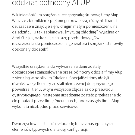
W celu
wytworzenia tlenu na miejscu
gaz jest oddzielan
otaczającego powietrza i wzbogacany w pojemniku. N
powietrze otoczenia zawiera około 21% tlenu, 78% azo
mniejsze ilości dwutlenku węgla, argonu i innych gazów
wytworzenia tlenu (lub azotu) powietrze otoczenia jest
sprężane w sprężarce powietrza, a następnie doprow
do generatora. PPOG
1
usuwa tlen ze sprężonego powi
poprzez adsorpcję wahań ciśnienia. Oznacza to, że ge
Pneumatech oddziela O2 od innych gazów i wzbogaca
poziomu czystości do 95%. W tym celu generator tlen
pojemniki, z których każdy jest wypełniony specjalnym
adsorbentem. Oba są zasilane sprężonym powietrzem i
przemian adsorpcją tlenu (do granicy nasycenia) i regen
Zbiornik zasobnika gazu za generatorem zapewnia cią
doprowadzanie tlenu do odbiorników.